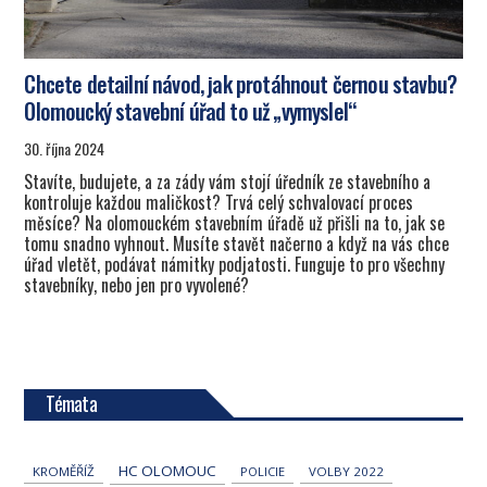
Chcete detailní návod, jak protáhnout černou stavbu?
Olomoucký stavební úřad to už „vymyslel“
30. října 2024
Stavíte, budujete, a za zády vám stojí úředník ze stavebního a
kontroluje každou maličkost? Trvá celý schvalovací proces
měsíce? Na olomouckém stavebním úřadě už přišli na to, jak se
tomu snadno vyhnout. Musíte stavět načerno a když na vás chce
úřad vletět, podávat námitky podjatosti. Funguje to pro všechny
stavebníky, nebo jen pro vyvolené?
Témata
HC OLOMOUC
KROMĚŘÍŽ
POLICIE
VOLBY 2022