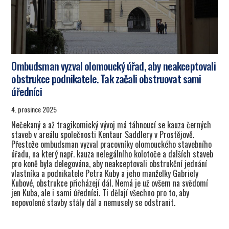
Ombudsman vyzval olomoucký úřad, aby neakceptovali
obstrukce podnikatele. Tak začali obstruovat sami
úředníci
4. prosince 2025
Nečekaný a až tragikomický vývoj má táhnoucí se kauza černých
staveb v areálu společnosti Kentaur Saddlery v Prostějově.
Přestože ombudsman vyzval pracovníky olomouckého stavebního
úřadu, na který např. kauza nelegálního kolotoče a dalších staveb
pro koně byla delegována, aby neakceptovali obstrukční jednání
vlastníka a podnikatele Petra Kuby a jeho manželky Gabriely
Kubové, obstrukce přicházejí dál. Nemá je už ovšem na svědomí
jen Kuba, ale i sami úředníci. Ti dělají všechno pro to, aby
nepovolené stavby stály dál a nemusely se odstranit.