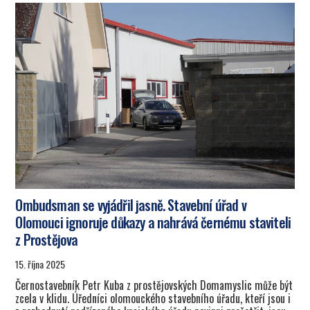
Ombudsman se vyjádřil jasně. Stavební úřad v
Olomouci ignoruje důkazy a nahrává černému staviteli
z Prostějova
15. října 2025
Černostavebník Petr Kuba z prostějovských Domamyslic může být
zcela v klidu. Úředníci olomouckého stavebního úřadu, kteří jsou i