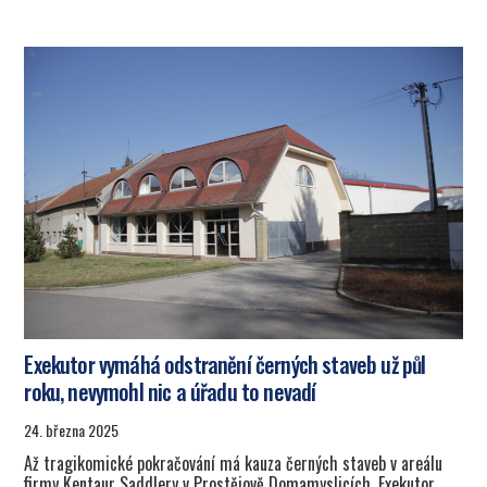
Exekutor vymáhá odstranění černých staveb už půl
roku, nevymohl nic a úřadu to nevadí
24. března 2025
Až tragikomické pokračování má kauza černých staveb v areálu
firmy Kentaur Saddlery v Prostějově Domamyslicích. Exekutor,