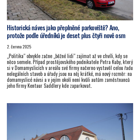
Historická náves jako přeplněné parkoviště? Ano,
protože podle úředníků je deset plus čtyři nově osm
2. června 2025
„Politika“ obvykle začne „běžné lidi“ zajímat až ve chvíli, kdy se
něco semele. Případ prostějovského podnikatele Petra Kuby, který
si v Domamyslicích v areálu své firmy načerno vystavěl celou řadu
nelegálních staveb a úřady jsou na něj krátké, má nový rozměr: na
domamyslicé návsi a v jejím okolí není kvůli autům zaměstnanců
jeho firmy Kentaur Saddlery kde zaparkovat.