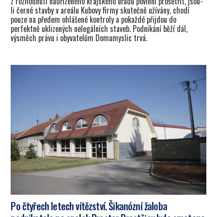
z rozhodnutí nadřízeného krajského úřadu povinni prošetřit, jsou-
li černé stavby v areálu Kubovy firmy skutečně užívány, chodí
pouze na předem ohlášené kontroly a pokaždé přijdou do
perfektně uklizených nelegálních staveb. Podnikání běží dál,
výsměch právu i obyvatelům Domamyslic trvá.
Po čtyřech letech vítězství. Šikanózní žaloba