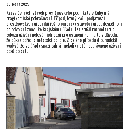
30. ledna 2025
Kauza černých staveb prostějovského podnikatele Kuby má
tragikomické pokračování. Případ, který kvůli podjatosti
prostějovských úředníků řeší olomoucký stavební úřad, dospěl loni
po odvolání znovu ke krajskému úřadu. Ten zrušil rozhodnutí o
zákazu užívání nelegálních boxů pro ustájení koní, a to z důvodu,
že důkaz pořídila městská policie. Z celého případu dlouhodobě
vyplývá, že se úřady snaží zahrát několikaleté neoprávněné užívání
boxů do autu.