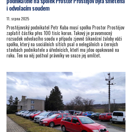
podnikatele na spolek Prostor Prostějov byla smetena
i odvolacím soudem
11. srpna 2025
Prostějovský podnikatel Petr Kuba musí spolku Prostor Prostějov
zaplatit částku přes 100 tisíc korun. Takový je pravomocný
rozsudek odvolacího soudu v případu zjevně šikanózní žaloby vůči
spolku, který na sociálních sítích psal o nelegálních a černých
stavbách podnikatele a úřednících, kteří mu jdou opakovaně na
ruku. Ten na něj poštval právníky ve snaze jej umlčet.