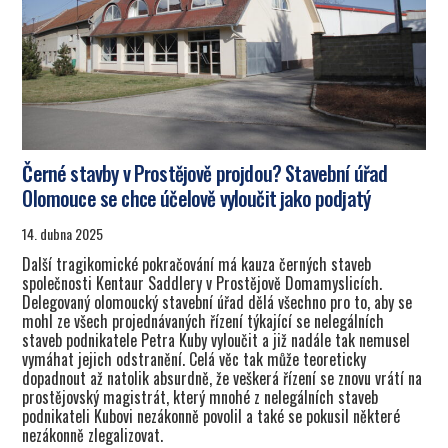
Černé stavby v Prostějově projdou? Stavební úřad
Olomouce se chce účelově vyloučit jako podjatý
14. dubna 2025
Další tragikomické pokračování má kauza černých staveb
společnosti Kentaur Saddlery v Prostějově Domamyslicích.
Delegovaný olomoucký stavební úřad dělá všechno pro to, aby se
mohl ze všech projednávaných řízení týkající se nelegálních
staveb podnikatele Petra Kuby vyloučit a již nadále tak nemusel
vymáhat jejich odstranění. Celá věc tak může teoreticky
dopadnout až natolik absurdně, že veškerá řízení se znovu vrátí na
prostějovský magistrát, který mnohé z nelegálních staveb
podnikateli Kubovi nezákonně povolil a také se pokusil některé
nezákonně zlegalizovat.