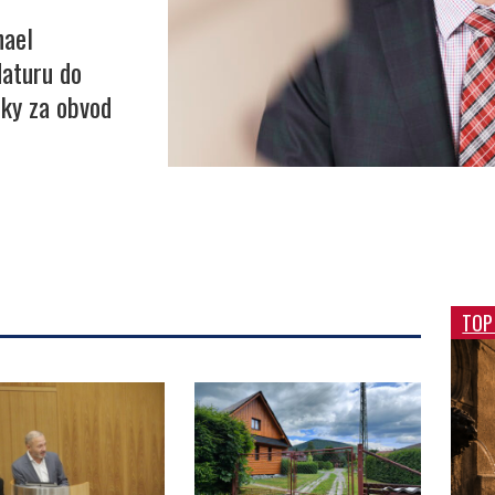
hael
daturu do
ky za obvod
TOP