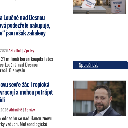
a Loučné nad Desnou
vá podezřele nakupuje,
ce“ jsou však zahaleny
 2026
Aktuálně
|
Zprávy
 21 milionů korun koupila letos
Společnost
bec Loučná nad Desnou
areál. O smyslu…
ovu sevře žár. Tropická
 vracejí a mohou potrápit
idi
e 2026
Aktuálně
|
Zprávy
 oddechu se nad Hanou znovu
rký vzduch. Meteorologické