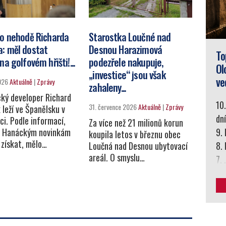
 o nehodě Richarda
Starostka Loučné nad
: měl dostat
Desnou Harazimová
To
na golfovém hřišti!...
podezřele nakupuje,
Ol
„investice“ jsou však
ve
026
Aktuálně
|
Zprávy
zahaleny...
ký developer Richard
10
31. července 2026
Aktuálně
|
Zprávy
leží ve Španělsku v
dn
i. Podle informací,
Za více než 21 milionů korun
e Hanáckým novinkám
9.
koupila letos v březnu obec
 získat, mělo…
Loučná nad Desnou ubytovací
8.
areál. O smyslu…
7. 