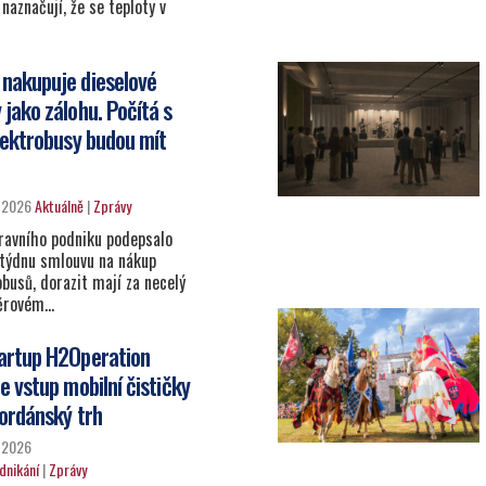
naznačují, že se teploty v
nakupuje dieselové
jako zálohu. Počítá s
elektrobusy budou mít
e 2026
Aktuálně
|
Zprávy
ravního podniku podepsalo
týdnu smlouvu na nákup
busů, dorazit mají za necelý
běrovém…
artup H2Operation
e vstup mobilní čističky
jordánský trh
e 2026
dnikání
|
Zprávy