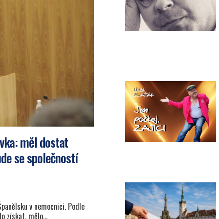
vka: měl dostat
ude se společností
Španělsku v nemocnici. Podle
lo získat, mělo…