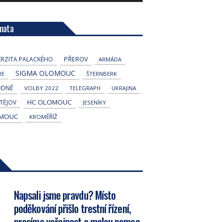
mata
ERZITA PALACKÉHO
PŘEROV
ARMÁDA
SIGMA OLOMOUC
IE
ŠTERNBERK
ODNĚ
VOLBY 2022
TELEGRAPH
UKRAJINA
HC OLOMOUC
TĚJOV
JESENÍKY
MOUC
KROMĚŘÍŽ
Napsali jsme pravdu? Místo
poděkování přišlo trestní řízení,
prosíme veřejnost o malou pomoc