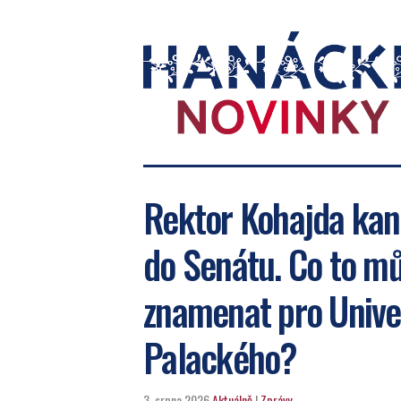
Hanácké
novinky
Rektor Kohajda kan
do Senátu. Co to m
znamenat pro Unive
Palackého?
3. srpna 2026
Aktuálně
|
Zprávy