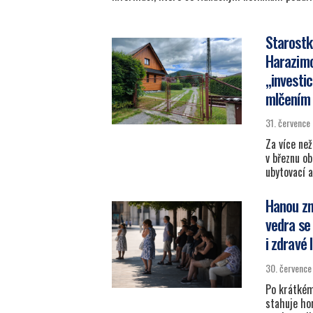
Starostk
Harazimo
„investi
mlčením
31. července
Za více než
v březnu o
ubytovací 
Hanou zn
vedra se
i zdravé l
30. červenc
Po krátkém
stahuje ho