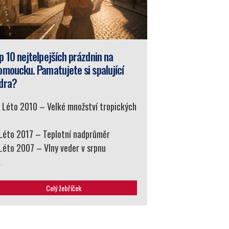
p 10 nejtelpejších prázdnin na
omoucku. Pamatujete si spalující
dra?
. Léto 2010 – Velké množství tropických
í
 Léto 2017 – Teplotní nadprůměr
 Léto 2007 – Vlny veder v srpnu
…
Celý žebříček