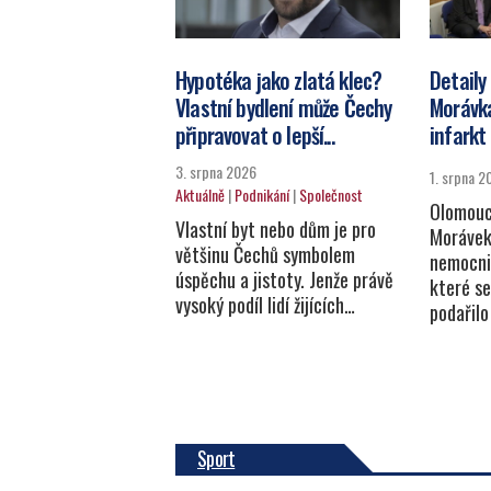
Hypotéka jako zlatá klec?
Detaily
Vlastní bydlení může Čechy
Morávka
připravovat o lepší...
infarkt 
3. srpna 2026
1. srpna 2
Aktuálně
|
Podnikání
|
Společnost
Olomouc
Vlastní byt nebo dům je pro
Morávek 
většinu Čechů symbolem
nemocnic
úspěchu a jistoty. Jenže právě
které s
vysoký podíl lidí žijících…
podařilo
Sport