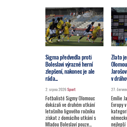
Sigma předvedla proti
Zlato j
Boleslavi výrazné herní
Olomou
zlepšení, nakonec je ale
Jarošov
ráda...
v dráhov
2. srpna 2026
Sport
27. červe
Fotbalisté Sigmy Olomouc
Emílie J
dokázali ve druhém utkání
Evropy v
letošního ligového ročníku
kategori
získat z domácího utkání s
německé
Mladou Boleslaví pouze…
nejlepší