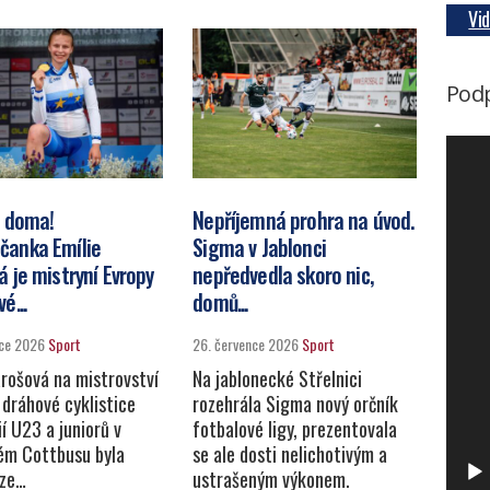
Vi
Podp
V
i
e doma!
Nepříjemná prohra na úvod.
d
čanka Emílie
Sigma v Jablonci
e
á je mistryní Evropy
nepředvedla skoro nic,
o
é...
domů...
p
nce 2026
Sport
26. července 2026
Sport
ř
arošová na mistrovství
Na jablonecké Střelnici
e
 dráhové cyklistice
rozehrála Sigma nový orčník
h
í U23 a juniorů v
fotbalové ligy, prezentovala
m Cottbusu byla
se ale dosti nelichotivým a
r
 ze…
ustrašeným výkonem.