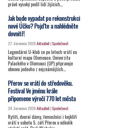
právě vysoký podíl lidí žijících…
Jak bude vypadat po rekonstrukci
nové Účko? Pojďte a nahlédněte
dovnitř!
27. července 2026
Aktuálně
|
Společnost
Legendární U-klub se po letech vrátí na
kulturní mapu Olomouce. Univerzita
Palackého v Olomouci (UP) připravuje
obnovu jednoho z nejznámějších…
Přerov se vrátí do středověku.
Festival Ve jménu krále
připomene výročí 770 let města
24. července 2026
Aktuálně
|
Společnost
Rytíři, dvorní dámy, řemeslníci i kejklíři
vrátí v sobotu 5. září Přerov o několik