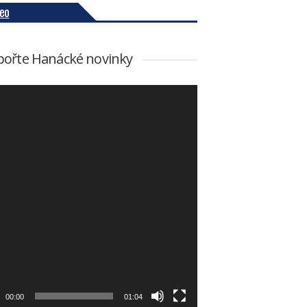
deo
ořte Hanácké novinky
00:00
01:04