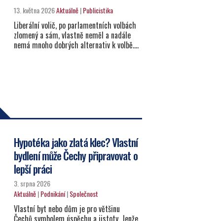
13. května 2026
Aktuálně
|
Publicistika
Liberální volič, po parlamentních volbách
zlomený a sám, vlastně neměl a nadále
nemá mnoho dobrých alternativ k volbě.…
Hypotéka jako zlatá klec? Vlastní
bydlení může Čechy připravovat o
lepší práci
3. srpna 2026
Aktuálně
|
Podnikání
|
Společnost
Vlastní byt nebo dům je pro většinu
Čechů symbolem úspěchu a jistoty. Jenže