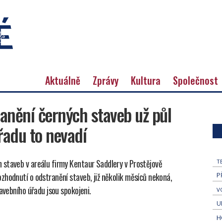
Aktuálně
Zprávy
Kultura
Společnost
anění černých staveb už půl
řadu to nevadí
 staveb v areálu firmy Kentaur Saddlery v Prostějově
T
zhodnutí o odstranění staveb, již několik měsíců nekoná,
P
avebního úřadu jsou spokojeni.
V
U
H