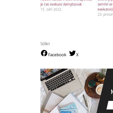
Je čas exekuce demytizovat
zemřel ve 
15. září 2022
exekutorů
23. prosi
Sdílet
Facebook
X