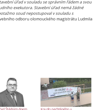
tavební úřad v souladu se správním řádem a svou
oudního exekutora. Stavební úřad nemá žádné
, potažmo soud nepostupoval v souladu s
avebního odboru olomouckého magistrátu Ludmila
před Štědrým dnem
Kouzlo nechtěného u