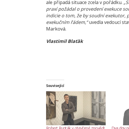
ale připadá situace zcela v pořádku.
„S
praxí požádal o provedení exekuce s
indicie o tom, že by soudní exekutor
exekučním řádem,“
uvedla vedoucí st
Marková.
Vlastimil Blaťák
Související
Robert Runták v otevřené zpovědi:
Dva dny 