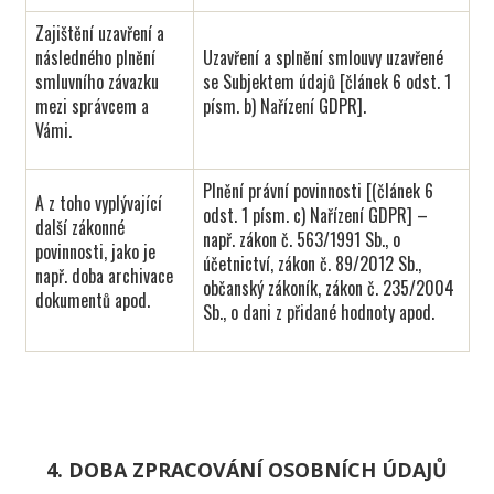
Zajištění uzavření a
následného plnění
Uzavření a splnění smlouvy uzavřené
smluvního závazku
se Subjektem údajů [článek 6 odst. 1
mezi správcem a
písm. b) Nařízení GDPR].
Vámi.
Plnění právní povinnosti [(článek 6
A z toho vyplývající
odst. 1 písm. c) Nařízení GDPR] –
další zákonné
např. zákon č. 563/1991 Sb., o
povinnosti, jako je
účetnictví, zákon č. 89/2012 Sb.,
např. doba archivace
občanský zákoník, zákon č. 235/2004
dokumentů apod.
Sb., o dani z přidané hodnoty apod.
4. DOBA ZPRACOVÁNÍ OSOBNÍCH ÚDAJŮ