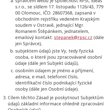
správcem webu je společnost RPSC ideas
s.r.o., se sídlem 17. listopadu 1126/43, 779
00 Olomouc, IČO: 28607368, zapsaná v
obchodním rejstříku vedeném Krajským
soudem v Ostravě, jednající Mgr.
Romanem Štěpánkem, jednatelem,
emailový kontakt:
stepanek@rpsc.cz
(dále
jen Správce),
subjektem údajů jste Vy, tedy fyzická
osoba, o které jsou zpracovávané osobní
údaje (dále jen Subjekt údajů),
osobním údajem je jméno a příjmení,
adresa, e-mail, telefonní číslo,
identifikační číslo podnikající fyzické
osoby (dále jen Osobní údaje).
Cílem těchto Zásad je poskytnout Subjektům
údajů základní informace ohledně zpracování
Osobních údajů.