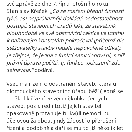
své zprávě ze dne 7. října letošního roku
Stanislav Křeček.
„Co se maření úřední činnosti
týká, asi nejprůkazněji dokládá nedostatečnost
postupů stavebních úřadů fakt, že stavebník
dlouhodobě ve své obstrukční taktice ve vztahu
k nařízeným kontrolám pokračoval (přičemž dle
stěžovatelky stavby nadále nepovoleně užíval).
Je zřejmé, že jedna z funkcí sankcionování, s níž
právní úprava počítá, tj. funkce „odrazení“ zde
selhávala,“
dodává.
Všechna řízení o odstranění staveb, která u
olomouckého stavebního úřadu běží (jedná se
o několik řízení ve věci několika černých
staveb, pozn. red.) totiž jejich stavitel
opakovaně protahuje tu kvůli nemoci, tu
účelovou žalobou, jindy žádostí o přerušení
řízení a podobně a daří se mu to již několik let.