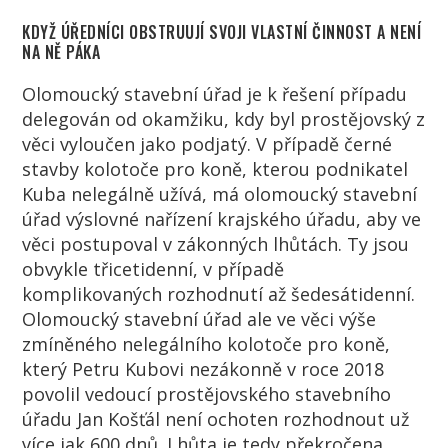
KDYŽ ÚŘEDNÍCI OBSTRUUJÍ SVOJI VLASTNÍ ČINNOST A NENÍ
NA NĚ PÁKA
Olomoucký stavební úřad je k řešení případu
delegován od okamžiku, kdy byl prostějovský z
věci vyloučen jako podjatý. V případě černé
stavby kolotoče pro koně, kterou podnikatel
Kuba nelegálně užívá, má olomoucký stavební
úřad výslovné nařízení krajského úřadu, aby ve
věci postupoval v zákonných lhůtách. Ty jsou
obvykle třicetidenní, v případě
komplikovaných rozhodnutí až šedesátidenní.
Olomoucký stavební úřad ale ve věci výše
zmíněného nelegálního kolotoče pro koně,
který Petru Kubovi nezákonně v roce 2018
povolil vedoucí prostějovského stavebního
úřadu Jan Košťál není ochoten rozhodnout už
více jak 600 dnů. Lhůta je tedy překročena