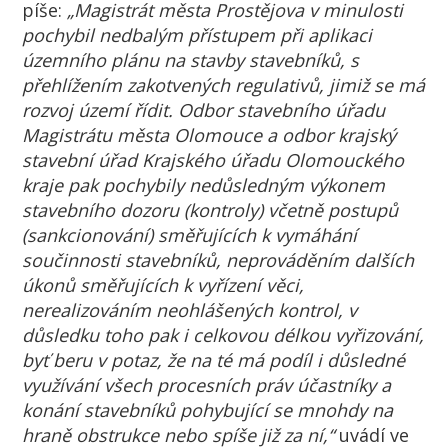
píše:
„Magistrát města Prostějova v minulosti
pochybil nedbalým přístupem při aplikaci
územního plánu na stavby stavebníků, s
přehlížením zakotvených regulativů, jimiž se má
rozvoj území řídit. Odbor stavebního úřadu
Magistrátu města Olomouce a odbor krajský
stavební úřad Krajského úřadu Olomouckého
kraje pak pochybily nedůsledným výkonem
stavebního dozoru (kontroly) včetně postupů
(sankcionování) směřujících k vymáhání
součinnosti stavebníků, neprováděním dalších
úkonů směřujících k vyřízení věci,
nerealizováním neohlášených kontrol, v
důsledku toho pak i celkovou délkou vyřizování,
byť beru v potaz, že na té má podíl i důsledné
využívání všech procesních práv účastníky a
konání stavebníků pohybující se mnohdy na
hraně obstrukce nebo spíše již za ní,“
uvádí ve