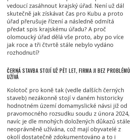
vedoucí zasáhnout krajský úřad. Není už dál
skutečně jak získávat čas pro Kubu a proto
úřad přerušuje řízení a následně odmítá
předat spis krajskému úřadu? A proč
olomoucký úřad dělá vše proto, aby po více
jak roce a tři čtvrtě stále nebylo vydáno
rozhodnutí?
ČERNÁ STAVBA STOJÍ UŽ PĚT LET, FIRMA JI BEZ PROBLÉMŮ
UŽÍVÁ
Kolotoč pro koně tak (vedle dalších černých
staveb) nezákonně stojí v daném historicky
hodnotném území domamyslické návsi již od
pravomocného rozsudku soudu z února 2024,
navíc je dle mnohých doložených důkazů stále
neoprávněně užívána, což mají obyvatelé z
okolí dostatečně zdokumentováno a to i