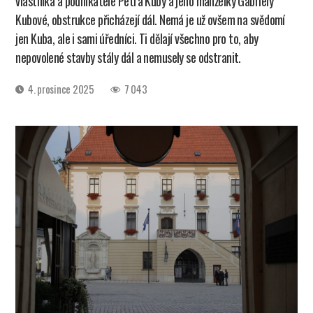
vlastníka a podnikatele Petra Kuby a jeho manželky Gabriely
Kubové, obstrukce přicházejí dál. Nemá je už ovšem na svědomí
jen Kuba, ale i sami úředníci. Ti dělají všechno pro to, aby
nepovolené stavby stály dál a nemusely se odstranit.
Datum
4. prosince 2025
7 043
příspěvku