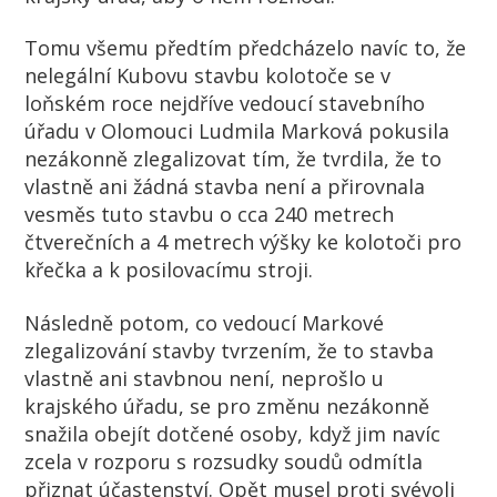
Tomu všemu předtím předcházelo navíc to, že
nelegální Kubovu stavbu kolotoče se v
loňském roce nejdříve vedoucí stavebního
úřadu v Olomouci Ludmila Marková pokusila
nezákonně zlegalizovat tím, že tvrdila, že to
vlastně ani žádná stavba není a přirovnala
vesměs tuto stavbu o cca 240 metrech
čtverečních a 4 metrech výšky ke kolotoči pro
křečka a k posilovacímu stroji.
Následně potom, co vedoucí Markové
zlegalizování stavby tvrzením, že to stavba
vlastně ani stavbnou není, neprošlo u
krajského úřadu, se pro změnu nezákonně
snažila obejít dotčené osoby, když jim navíc
zcela v rozporu s rozsudky soudů odmítla
přiznat účastenství. Opět musel proti svévoli