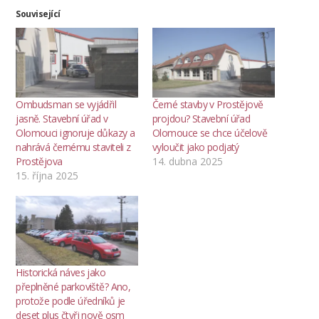
Související
Ombudsman se vyjádřil
Černé stavby v Prostějově
jasně. Stavební úřad v
projdou? Stavební úřad
Olomouci ignoruje důkazy a
Olomouce se chce účelově
nahrává černému staviteli z
vyloučit jako podjatý
Prostějova
14. dubna 2025
15. října 2025
Historická náves jako
přeplněné parkoviště? Ano,
protože podle úředníků je
deset plus čtyři nově osm