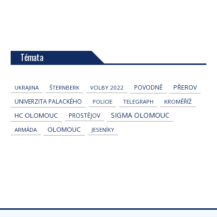
Témata
POVODNĚ
PŘEROV
UKRAJINA
ŠTERNBERK
VOLBY 2022
UNIVERZITA PALACKÉHO
POLICIE
TELEGRAPH
KROMĚŘÍŽ
SIGMA OLOMOUC
HC OLOMOUC
PROSTĚJOV
OLOMOUC
ARMÁDA
JESENÍKY