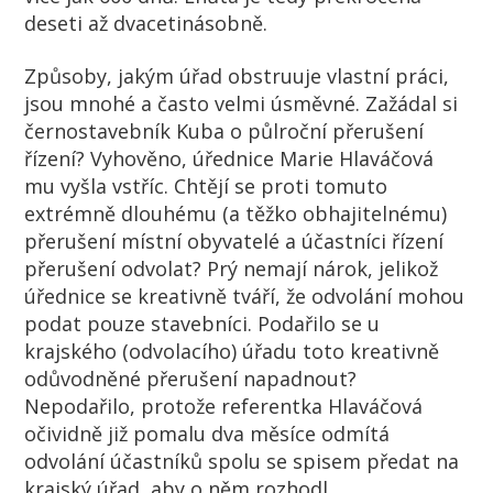
deseti až dvacetinásobně.
Způsoby, jakým úřad obstruuje vlastní práci,
jsou mnohé a často velmi úsměvné. Zažádal si
černostavebník Kuba o půlroční přerušení
řízení? Vyhověno, úřednice Marie Hlaváčová
mu vyšla vstříc. Chtějí se proti tomuto
extrémně dlouhému (a těžko obhajitelnému)
přerušení místní obyvatelé a účastníci řízení
přerušení odvolat? Prý nemají nárok, jelikož
úřednice se kreativně tváří, že odvolání mohou
podat pouze stavebníci. Podařilo se u
krajského (odvolacího) úřadu toto kreativně
odůvodněné přerušení napadnout?
Nepodařilo, protože referentka Hlaváčová
očividně již pomalu dva měsíce odmítá
odvolání účastníků spolu se spisem předat na
krajský úřad, aby o něm rozhodl.