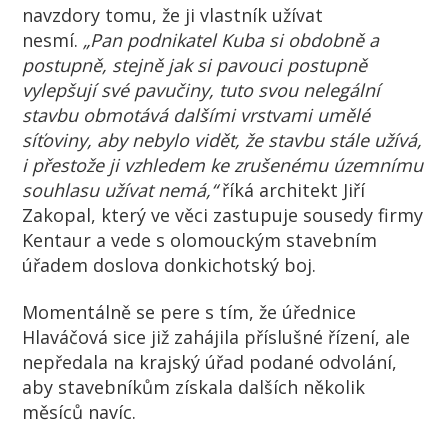
navzdory tomu, že ji vlastník užívat
nesmí.
„Pan podnikatel Kuba si obdobně a
postupně, stejně jak si pavouci postupně
vylepšují své pavučiny, tuto svou nelegální
stavbu obmotává dalšími vrstvami umělé
síťoviny, aby nebylo vidět, že stavbu stále užívá,
i přestože ji vzhledem ke zrušenému územnímu
souhlasu užívat nemá,“
říká architekt Jiří
Zakopal, který ve věci zastupuje sousedy firmy
Kentaur a vede s olomouckým stavebním
úřadem doslova donkichotský boj.
Momentálně se pere s tím, že úřednice
Hlaváčová sice již zahájila příslušné řízení, ale
nepředala na krajský úřad podané odvolání,
aby stavebníkům získala dalších několik
měsíců navíc.