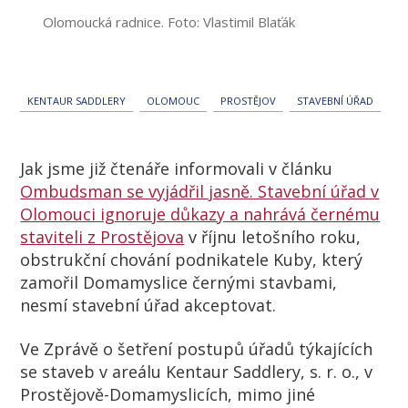
Olomoucká radnice. Foto: Vlastimil Blaťák
KENTAUR SADDLERY
OLOMOUC
PROSTĚJOV
STAVEBNÍ ÚŘAD
Jak jsme již čtenáře informovali v článku
Ombudsman se vyjádřil jasně. Stavební úřad v
Olomouci ignoruje důkazy a nahrává černému
staviteli z Prostějova
v říjnu letošního roku,
obstrukční chování podnikatele Kuby, který
zamořil Domamyslice černými stavbami,
nesmí stavební úřad akceptovat.
Ve Zprávě o šetření postupů úřadů týkajících
se staveb v areálu Kentaur Saddlery, s. r. o., v
Prostějově-Domamyslicích, mimo jiné