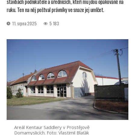
stavbách podnikatele a úřednících, kteří mu jdou opakovaně na
ruku. Ten na něj poštval právníky ve snaze jej umlčet.
Datum
11. srpna 2025
5 183
příspěvku
Areál Kentaur Saddlery v Prostějově
Domamyslicích. Foto: Vlastimil Blaťák