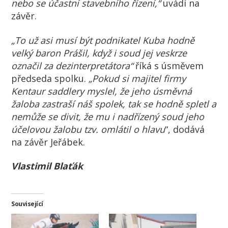
nebo se účastní stavebního řízení,“
uvádí na
závěr.
„To už asi musí být podnikatel Kuba hodně
velký baron Prášil, když i soud jej veskrze
označil za dezinterpretátora“
říká s úsměvem
předseda spolku.
„Pokud si majitel firmy
Kentaur saddlery myslel, že jeho úsměvná
žaloba zastraší náš spolek, tak se hodně spletl a
nemůže se divit, že mu i nadřízený soud jeho
účelovou žalobu tzv. omlátil o hlavu
“, dodává
na závěr Jeřábek.
Vlastimil Blaťák
Související