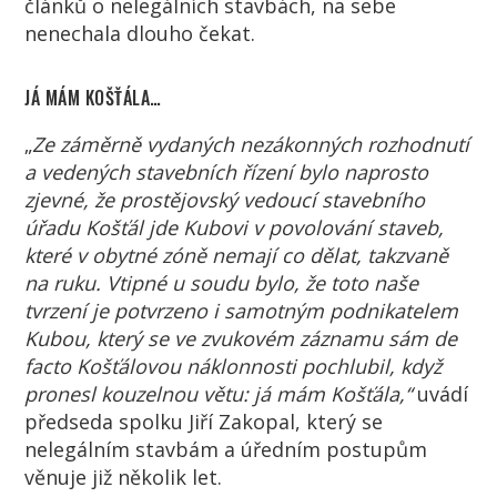
článků o nelegálních stavbách, na sebe
nenechala dlouho čekat.
JÁ MÁM KOŠŤÁLA…
„
Ze záměrně vydaných nezákonných rozhodnutí
a vedených stavebních řízení bylo naprosto
zjevné, že prostějovský vedoucí stavebního
úřadu Košťál jde Kubovi v povolování staveb,
které v obytné zóně nemají co dělat, takzvaně
na ruku. Vtipné u soudu bylo, že toto naše
tvrzení je potvrzeno i samotným podnikatelem
Kubou, který se ve zvukovém záznamu sám de
facto Košťálovou náklonnosti pochlubil, když
pronesl kouzelnou větu: já mám Košťála,“
uvádí
předseda spolku Jiří Zakopal, který se
nelegálním stavbám a úředním postupům
věnuje již několik let.