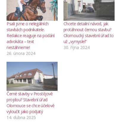
Psali jsme o nelegálních
Chcete detailní návod, jak
stavbách podnikatele.
protáhnout černou stavbu?
Redakce reaguje na podání
Olomoucký stavební úřad to
advokáta – text
už „vymyslel“
nestáhneme!
30. října 2024
26. února 2024
Černé stavby v Prostějově
projdou? Stavební úřad
Olomouce se chce účelově
vyloučit jako podjatý
14. dubna 2025