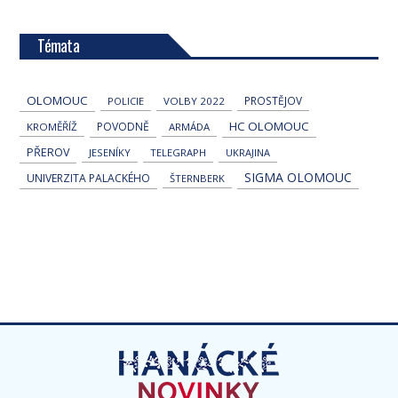
Témata
OLOMOUC
PROSTĚJOV
POLICIE
VOLBY 2022
HC OLOMOUC
POVODNĚ
KROMĚŘÍŽ
ARMÁDA
PŘEROV
JESENÍKY
TELEGRAPH
UKRAJINA
SIGMA OLOMOUC
UNIVERZITA PALACKÉHO
ŠTERNBERK