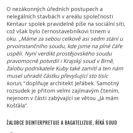
O nezákonných úředních postupech a
nelegálních stavbách v areálu společnosti
Kentaur spolek pravidelně píše na sociální síti,
což však bylo černostavebníkovi trnem v
oku.
„Máme za sebou celkově asi sedm stání u
prvoinstančního soudu, kde jsme na plné čáře
uspěli. Nyní verdikt prostějovského soudu
pravomocně potvrdil i Krajský soud v Brně,
žalobu podnikatele Kuby také zamítl a ten nám
musel uhradit částku převyšující sto tisíc
korun,“
doplňuje architekt Jeřábek. Samotný
rozsudek je přitom velmi zajímavým čtením,
nejenom v části zabývající se větou „Já mám
Košťála“.
ŽALOBCE DEINTERPRETUJE A BAGATELIZUJE, ŘÍKÁ SOUD