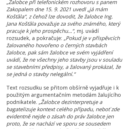
„
Žalobce při telefonickém rozhovoru s panem
Zakopalem dne 15. 9. 2021 uvedl „já mám
Košťála“, z čehož lze dovodit, že žalobce Ing.
Jana Košťála považuje za svého známého, který
pracuje k jeho prospěchu…“,
mj. uvádí
rozsudek, a pokračuje:
„Pokud je v příspěvcích
žalovaného hovořeno o černých stavbách
žalobce, pak sám žalobce ve svém vyjádření
uvádí, že ne všechny jeho stavby jsou v souladu
se stavebními předpisy, a žalovaný prokázal, že
se jedná o stavby nelegální.“
Text rozsudku se přitom obšírně vyjadřuje i k
použitým argumentačním metodám žalujícího
podnikatele.
„Žalobce dezinterpretuje a
bagatelizuje kontext celého případu, neboť zde
evidentně nejde o zásah do práv žalobce jen
proto, že se nachází ve sporu se sousedem