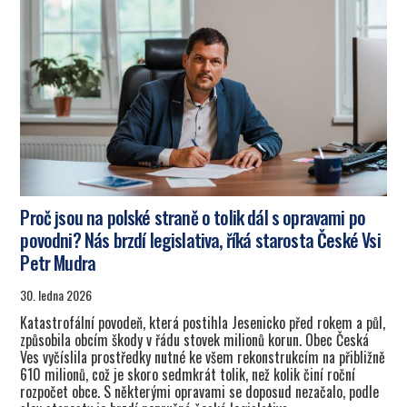
Proč jsou na polské straně o tolik dál s opravami po
povodni? Nás brzdí legislativa, říká starosta České Vsi
Petr Mudra
30. ledna 2026
Katastrofální povodeň, která postihla Jesenicko před rokem a půl,
způsobila obcím škody v řádu stovek milionů korun. Obec Česká
Ves vyčíslila prostředky nutné ke všem rekonstrukcím na přibližně
610 milionů, což je skoro sedmkrát tolik, než kolik činí roční
rozpočet obce. S některými opravami se doposud nezačalo, podle