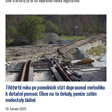
slov starosty je brzdí nepružná česká legislativa.
Třičtvrtě roku po povodních stát dopracoval metodiku
k dotační pomoci. Obce na to čekaly, peníze zatím
nedostaly žádné
10. června 2025