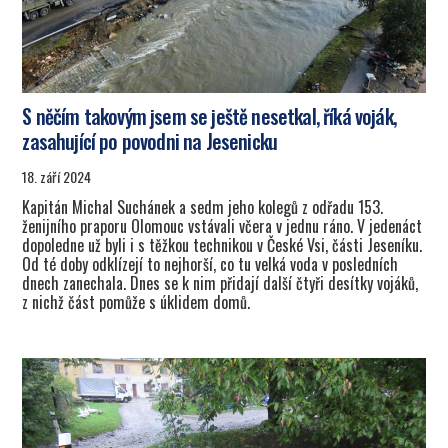
S něčím takovým jsem se ještě nesetkal, říká voják,
zasahující po povodni na Jesenicku
18. září 2024
Kapitán Michal Suchánek a sedm jeho kolegů z odřadu 153.
ženijního praporu Olomouc vstávali včera v jednu ráno. V jedenáct
dopoledne už byli i s těžkou technikou v České Vsi, části Jeseníku.
Od té doby odklízejí to nejhorší, co tu velká voda v posledních
dnech zanechala. Dnes se k nim přidají další čtyři desítky vojáků,
z nichž část pomůže s úklidem domů.