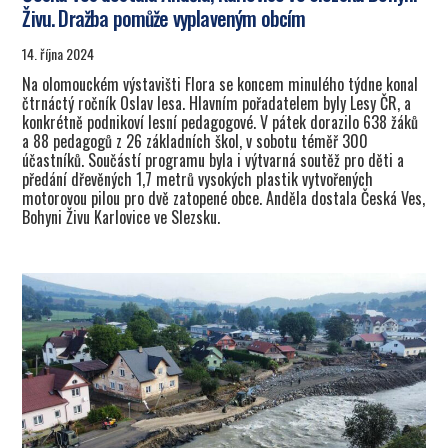
Živu. Dražba pomůže vyplaveným obcím
14. října 2024
Na olomouckém výstavišti Flora se koncem minulého týdne konal
čtrnáctý ročník Oslav lesa. Hlavním pořadatelem byly Lesy ČR, a
konkrétně podnikoví lesní pedagogové. V pátek dorazilo 638 žáků
a 88 pedagogů z 26 základních škol, v sobotu téměř 300
účastníků. Součástí programu byla i výtvarná soutěž pro děti a
předání dřevěných 1,7 metrů vysokých plastik vytvořených
motorovou pilou pro dvě zatopené obce. Anděla dostala Česká Ves,
Bohyni Živu Karlovice ve Slezsku.