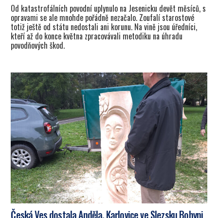
Od katastrofálních povodní uplynulo na Jesenicku devět měsíců, s
opravami se ale mnohde pořádně nezačalo. Zoufalí starostové
totiž ještě od státu nedostali ani korunu. Na vině jsou úředníci,
kteří až do konce května zpracovávali metodiku na úhradu
povodňových škod.
Česká Ves dostala Anděla, Karlovice ve Slezsku Bohyni