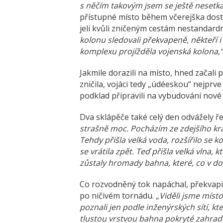
s něčím takovým jsem se ještě nesetka
přístupné místo během včerejška dostat.
jeli kvůli zničeným cestám nestandard
kolonu sledovali překvapeně, někteří 
komplexu projížděla vojenská kolona,“
Jakmile dorazili na místo, hned začali 
zničila, vojáci tedy „údéeskou“ nejprve
podklad připravili na vybudování nov
Dva sklápěče také celý den odvážely 
strašně moc. Pocházím ze zdejšího k
Tehdy přišla velká voda, rozšířilo se 
se vrátila zpět. Teď přišla velká vlna, 
zůstaly hromady bahna, které, co v do
Co rozvodněný tok napáchal, překvapil
po ničivém tornádu.
„Viděli jsme místo
poznali jen podle inženýrských sítí, kt
tlustou vrstvou bahna pokryté zahrady 