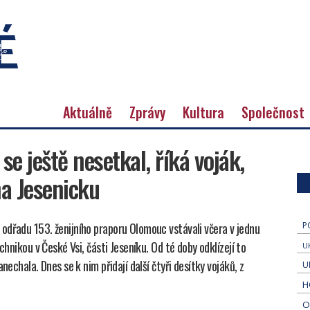
Aktuálně
Zprávy
Kultura
Společnost
e ještě nesetkal, říká voják,
na Jesenicku
odřadu 153. ženijního praporu Olomouc vstávali včera v jednu
P
chnikou v České Vsi, části Jeseníku. Od té doby odklízejí to
U
nechala. Dnes se k nim přidají další čtyři desítky vojáků, z
U
H
O