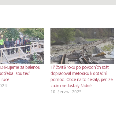
: Děkujeme za balenou
Třičtvrtě roku po povodních stát
potřeba jsou teď
dopracoval metodiku k dotační
 ruce
pomoci. Obce na to čekaly, peníze
2024
zatím nedostaly žádné
10. června 2025