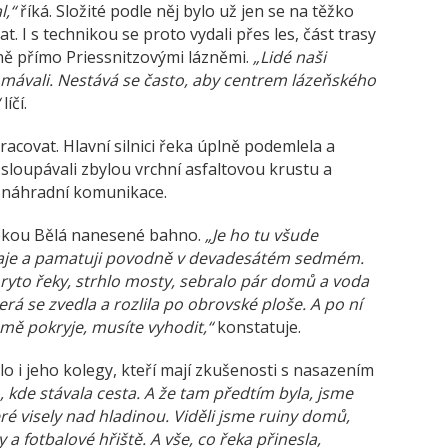
l,“
říká. Složité podle něj bylo už jen se na těžko
 I s technikou se proto vydali přes les, část trasy
ně přímo Priessnitzovými lázněmi.
„Lidé naši
i mávali. Nestává se často, aby centrem lázeňského
líčí.
pracovat. Hlavní silnici řeka úplně podemlela a
 sloupávali zbylou vrchní asfaltovou krustu a
é náhradní komunikace.
řekou Bělá nanesené bahno.
„Je ho tu všude
raje a pamatuji povodně v devadesátém sedmém.
koryto řeky, strhlo mosty, sebralo pár domů a voda
která se zvedla a rozlila po obrovské ploše. A po ní
mě pokryje, musíte vyhodit,“
konstatuje.
o i jeho kolegy, kteří mají zkušenosti s nasazením
, kde stávala cesta. A že tam předtím byla, jsme
eré visely nad hladinou. Viděli jsme ruiny domů,
a fotbalové hřiště. A vše, co řeka přinesla,