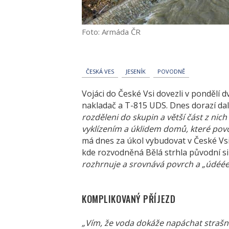
Foto: Armáda ČR
ČESKÁ VES
JESENÍK
POVODNĚ
Vojáci do České Vsi dovezli v pondělí 
nakladač a T-815 UDS. Dnes dorazí dalš
rozděleni do skupin a větší část z ni
vyklízením a úklidem domů, které pov
má dnes za úkol vybudovat v České Vs
kde rozvodněná Bělá strhla původní sil
rozhrnuje a srovnává povrch a „údéée
KOMPLIKOVANÝ PŘÍJEZD
„Vím, že voda dokáže napáchat strašné