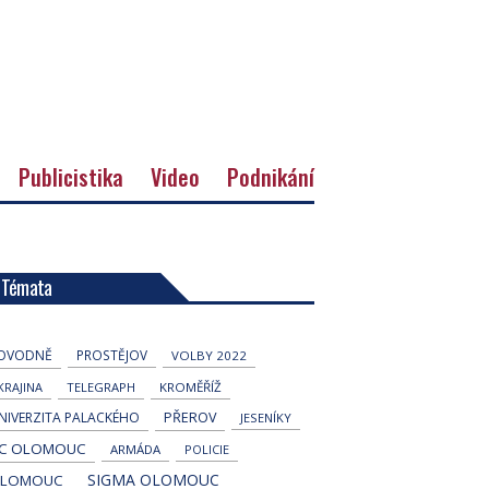
Publicistika
Video
Podnikání
Témata
OVODNĚ
PROSTĚJOV
VOLBY 2022
KRAJINA
TELEGRAPH
KROMĚŘÍŽ
NIVERZITA PALACKÉHO
PŘEROV
JESENÍKY
C OLOMOUC
ARMÁDA
POLICIE
SIGMA OLOMOUC
LOMOUC