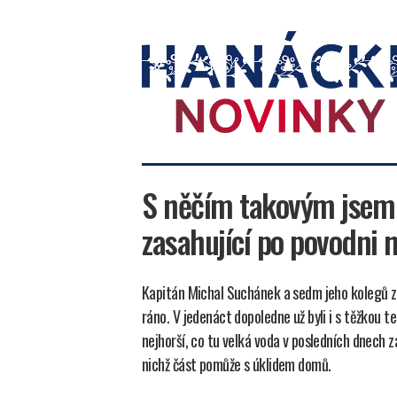
Hanácké
novinky
S něčím takovým jsem s
zasahující po povodni 
Kapitán Michal Suchánek a sedm jeho kolegů z 
ráno. V jedenáct dopoledne už byli i s těžkou te
nejhorší, co tu velká voda v posledních dnech za
nichž část pomůže s úklidem domů.