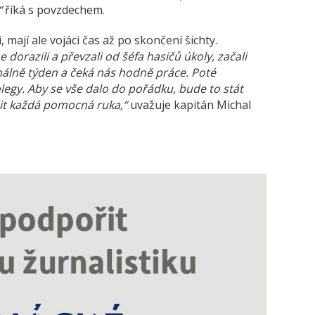
“
říká s povzdechem.
 mají ale vojáci čas až po skončení šichty.
 dorazili a převzali od šéfa hasičů úkoly, začali
álně týden a čeká nás hodně práce. Poté
gy. Aby se vše dalo do pořádku, bude to stát
dit každá pomocná ruka,“
uvažuje kapitán Michal