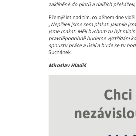
zaklíněné do plotů a dalších překážek,
Přemýšlet nad tím, co během dne viděli,
„Nepřijeli jsme sem plakat. Jakmile jsme
jsme makat. Měli bychom tu být minim
pravděpodobně budeme vystřídáni kole
spoustu práce a úsilí a bude se tu ho
Suchánek.
Miroslav Hladiš