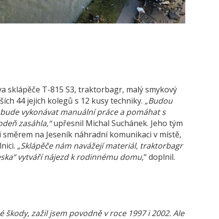
dva sklápěče T-815 S3, traktorbagr, malý smykový
ích 44 jejich kolegů s 12 kusy techniky.
„Budou
ch bude vykonávat manuální práce a pomáhat s
odeň zasáhla,“
upřesnil Michal Suchánek. Jeho tým
i směrem na Jeseník náhradní komunikaci v místě,
nici.
„Sklápěče nám navážejí materiál, traktorbagr
ska“ vytváří nájezd k rodinnému domu,
“ doplnil.
 škody, zažil jsem povodně v roce 1997 i 2002. Ale