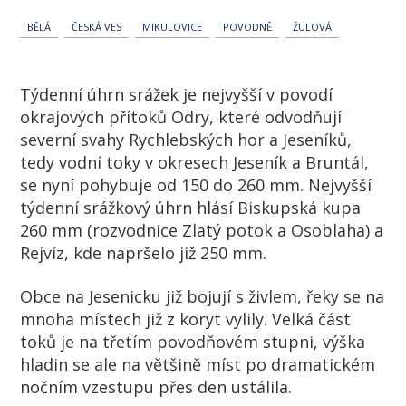
BĚLÁ
ČESKÁ VES
MIKULOVICE
POVODNĚ
ŽULOVÁ
Týdenní úhrn srážek je nejvyšší v povodí
okrajových přítoků Odry, které odvodňují
severní svahy Rychlebských hor a Jeseníků,
tedy vodní toky v okresech Jeseník a Bruntál,
se nyní pohybuje od 150 do 260 mm. Nejvyšší
týdenní srážkový úhrn hlásí Biskupská kupa
260 mm (rozvodnice Zlatý potok a Osoblaha) a
Rejvíz, kde napršelo již 250 mm.
Obce na Jesenicku již bojují s živlem, řeky se na
mnoha místech již z koryt vylily. Velká část
toků je na třetím povodňovém stupni, výška
hladin se ale na většině míst po dramatickém
nočním vzestupu přes den ustálila.