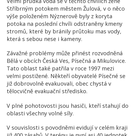
Velmi prudká voda se v těchto chvílích žene
Stříbrným potokem městem Žulová, v o něco
výše položeném Nýznerově byly z koryta
potoka na poslední chvíli odstraněny kmeny
stromů, které by bránily průtoku mas vody,
která s sebou nese i kameny.
Závažné problémy může přinést rozvodněná
Bělá v obcích Česká Ves, Písečná a Mikulovice.
Tato oblast také patřila v roce 1997 mezi
velmi postižené. Někteří obyvatelé Písečné se
již dobrovolně evakuovali, obec chystá v
tělocvičně evakuační středisko.
V plné pohotovosti jsou hasiči, kteří stahují do
oblasti všechny volné síly.
V souvislosti s povodněmi evidují v celém kraji
již 400 zásahů. V terénu je nyní asi 40 jednotek,