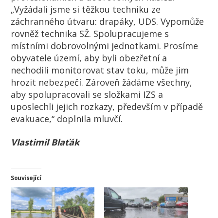
„Vyžádali jsme si těžkou techniku ze
záchranného útvaru: drapáky, UDS. Vypomůže
rovněž technika SŽ. Spolupracujeme s
místními dobrovolnými jednotkami. Prosíme
obyvatele území, aby byli obezřetní a
nechodili monitorovat stav toku, může jim
hrozit nebezpečí. Zároveň žádáme všechny,
aby spolupracovali se složkami IZS a
uposlechli jejich rozkazy, především v případě
evakuace,“ doplnila mluvčí.
Vlastimil Blaťák
Související