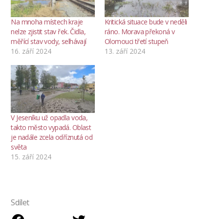
Na mnoha místech kraje
Kritická situace bude v neděli
nelze zjistit stav řek. Čidla,
ráno. Morava překoná v
měřící stav vody, selhávají
Olomouci třetí stupeň
16. září 2024
13. září 2024
V Jeseníku už opadla voda,
takto město vypadá. Oblast
je nadále zcela odříznutá od
světa
15. září 2024
Sdílet