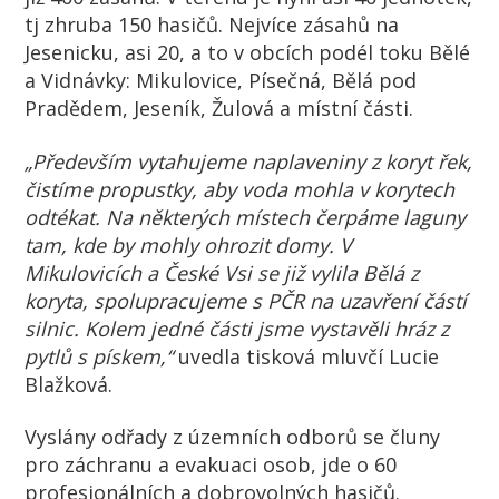
tj zhruba 150 hasičů. Nejvíce zásahů na
Jesenicku, asi 20, a to v obcích podél toku Bělé
a Vidnávky: Mikulovice, Písečná, Bělá pod
Pradědem, Jeseník, Žulová a místní části.
„Především vytahujeme naplaveniny z koryt řek,
čistíme propustky, aby voda mohla v korytech
odtékat. Na některých místech čerpáme laguny
tam, kde by mohly ohrozit domy. V
Mikulovicích a České Vsi se již vylila Bělá z
koryta, spolupracujeme s PČR na uzavření částí
silnic. Kolem jedné části jsme vystavěli hráz z
pytlů s pískem,“
uvedla tisková mluvčí Lucie
Blažková.
Vyslány odřady z územních odborů se čluny
pro záchranu a evakuaci osob, jde o 60
profesionálních a dobrovolných hasičů.