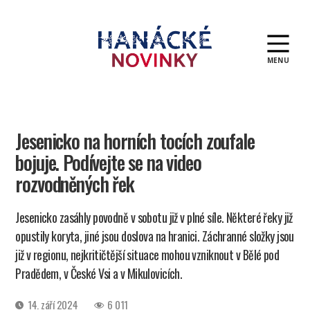
MENU
Hanácké
novinky
Jesenicko na horních tocích zoufale
bojuje. Podívejte se na video
rozvodněných řek
Jesenicko zasáhly povodně v sobotu již v plné síle. Některé řeky již
opustily koryta, jiné jsou doslova na hranici. Záchranné složky jsou
již v regionu, nejkritičtější situace mohou vzniknout v Bělé pod
Pradědem, v České Vsi a v Mikulovicích.
Datum
14. září 2024
6 011