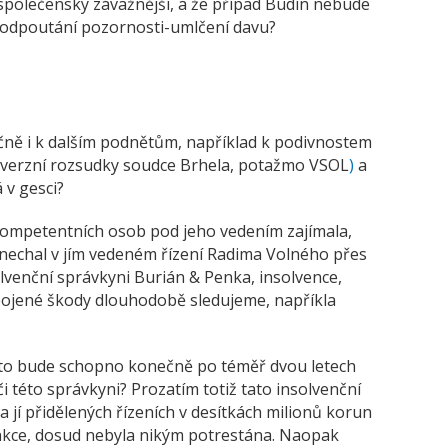
é, společensky závažnější, a že případ Budín nebude
 odpoutání pozornosti-umlčení davu?
čně i k dalším podnětům, například k podivnostem
overzní rozsudky soudce Brhela, potažmo VSOL
)
a
 v gesci?
kompetentních osob pod jeho vedením zajímala,
nechal v jím vedeném řízení Radima Volného přes
olvenční správkyni Burián & Penka, insolvence,
i spojené škody dlouhodobě sledujeme, napříkla
toto bude schopno konečně po téměř dvou letech
 této správkyni? Prozatím totiž tato insolvenční
 jí přidělených řízeních v desítkách milionů korun
nkce, dosud nebyla nikým potrestána. Naopak