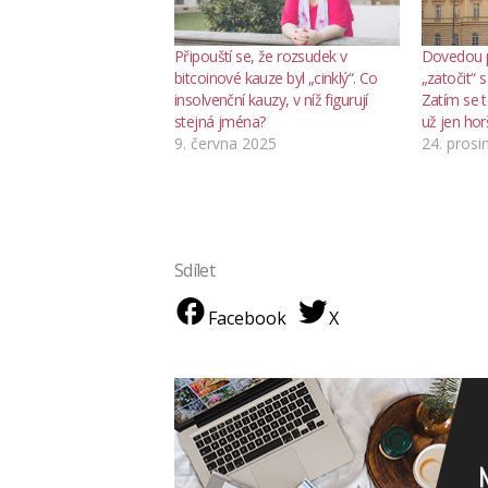
Připouští se, že rozsudek v
Dovedou 
bitcoinové kauze byl „cinklý“. Co
„zatočit“ 
insolvenční kauzy, v níž figurují
Zatím se 
stejná jména?
už jen hor
9. června 2025
24. prosi
Sdílet
Facebook
X