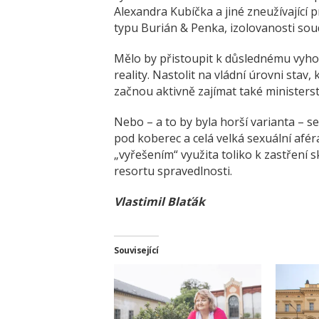
Alexandra Kubíčka a jiné zneužívající 
typu Burián & Penka, izolovanosti soud
Mělo by přistoupit k důslednému vyhod
reality. Nastolit na vládní úrovni stav,
začnou aktivně zajímat také ministerstv
Nebo – a to by byla horší varianta – s
pod koberec a celá velká sexuální af
„vyřešením“ využita toliko k zastření
resortu spravedlnosti.
Vlastimil Blaťák
Související