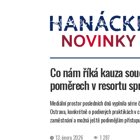
Hanácké
novinky
Co nám říká kauza sou
poměrech v resortu sp
Mediální prostor posledních dnů vyplnila séri
Ostrava, konkrétně o podivných praktikách v c
zaměstnání a možná ještě podivnějším přístupu
Datum
13. února 2026
1 287