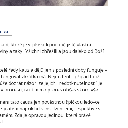
LNOSTI
ání, které je v jakékoli podobě jistě vlastní
ny a taky „Všichni zhřešili a jsou daleko od Boží
 celé řady kauz a dějů jen z poslední doby funguje v
 fungovat zkrátka má. Nejen tento případ totiž
že dozrát názor, ze jejich „nedotknutelnost “ je
 v procesu, tak i mimo proces občas skoro vše.
není tato causa jen pověstnou špičkou ledovce
, spjatém například s insolvencemi, respektive s
amém. Zda je opravdu jedinou, která právě
t.