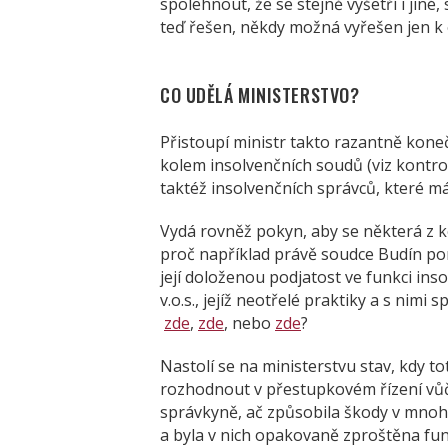
spolehnout, že se stejně vyšetří i jin
teď řešen, někdy možná vyřešen jen k
CO UDĚLÁ MINISTERSTVO?
Přistoupí ministr takto razantně kone
kolem insolvenčních soudů (viz kontr
taktéž insolvenčních správců, které má
Vydá rovněž pokyn, aby se některá z 
proč například právě soudce Budín po
její doloženou podjatost ve funkci ins
v.o.s., jejíž neotřelé praktiky a s nim
zde
,
zde
, nebo
zde
?
Nastolí se na ministerstvu stav, kdy 
rozhodnout v přestupkovém řízení vůči
správkyně, ač způsobila škody v mnoha
a byla v nich opakovaně zproštěna fu