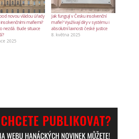
pod novou vládou úřady
Jak fungují v Česku insolvenční
s insolvenčními mafiemi?
mafie? Využívají díry v systému i
to nezdá. Bude situace
absolutní laxnosti české justice
ší?
8. května 2025
nce 2025