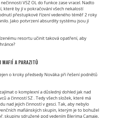
eč nečinnosti VSZ OL do funkce zase vracel. Nadto
 které by jí v pokračování všech nekalostí
nutí přestupkové řízení vedeného téměř 2 roky
ilo. Jako potvrzení absurdity systému jsou jí
ízenému resortu učinit taková opatření, aby
ochránce?
 MAFIÍ A PARAZITŮ
 nejen o kroky předsedy Nováka při řešení podnětů
zajímat o komplexní a důsledný dohled jak nad
vců a činností SZ . Tedy všech složek, které má
 nad jejich činností v gesci. Tak, aby nebylo
venčních mafiánských skupin, kterým je to bohužel
. skupiny sdružené pod vedením Blerima Camaje,