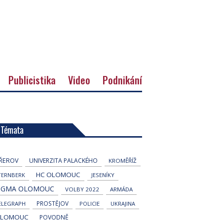
Publicistika
Video
Podnikání
Témata
ŘEROV
UNIVERZITA PALACKÉHO
KROMĚŘÍŽ
HC OLOMOUC
TERNBERK
JESENÍKY
IGMA OLOMOUC
VOLBY 2022
ARMÁDA
PROSTĚJOV
ELEGRAPH
POLICIE
UKRAJINA
LOMOUC
POVODNĚ