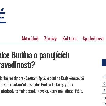
Aktuálně
Zprávy
Kultura
Společnost
dce Budína o panujících
ravedlnosti?
e článků redaktorek Seznam Zpráv o dění na Krajském soudě
P
hování insolvenčního soudce Budína ke kolegyním v
Š
 předsedy tamního soudu Nováka, který měl situaci řešit.
S
T
O