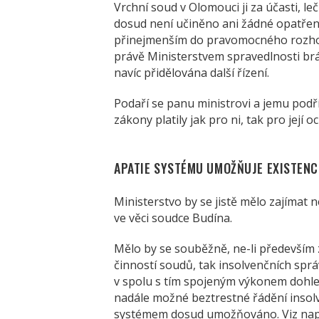
Vrchní soud v Olomouci ji za účasti, l
dosud není učiněno ani žádné opatření,
přinejmenším do pravomocného rozhod
právě Ministerstvem spravedlnosti brán
navíc přidělována další řízení.
Podaří se panu ministrovi a jemu podř
zákony platily jak pro ni, tak pro její 
APATIE SYSTÉMU UMOŽŇUJE EXISTENCI
Ministerstvo by se jistě mělo zajímat
ve věci soudce Budína.
Mělo by se souběžně, ne-li především 
činností soudů, tak insolvenčních sprá
v spolu s tím spojeným výkonem dohledu
nadále možné beztrestné řádění insol
systémem dosud umožňováno. Viz např