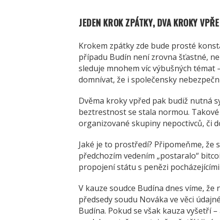
JEDEN KROK ZPÁTKY, DVA KROKY VPŘ
Krokem zpátky zde bude prosté konsta
případu Budín není zrovna šťastné, n
sleduje mnohem víc výbušných témat –
domnívat, že i společensky nebezpečně
Dvěma kroky vpřed pak budiž nutná synt
beztrestnost se stala normou. Takové 
organizované skupiny nepoctivců, či 
Jaké je to prostředí? Připomeňme, že 
předchozím vedením „postaralo“ bitco
propojení státu s penězi pocházejícím
V kauze soudce Budína dnes víme, že n
předsedy soudu Nováka ve věci údajné
Budína. Pokud se však kauza vyšetří 