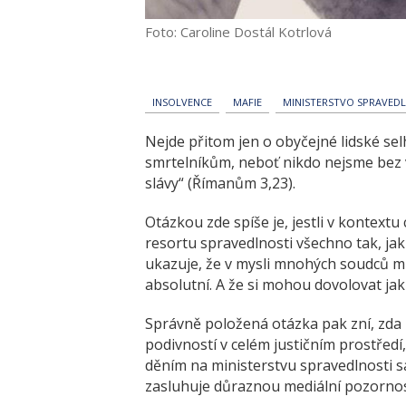
Foto: Caroline Dostál Kotrlová
INSOLVENCE
MAFIE
MINISTERSTVO SPRAVED
Nejde přitom jen o obyčejné lidské selh
smrtelníkům, neboť nikdo nejsme bez vi
slávy“ (Římanům 3,23).
Otázkou zde spíše je, jestli v kontextu
resortu spravedlnosti všechno tak, jak
ukazuje, že v mysli mnohých soudců mů
absolutní. A že si mohou dovolovat jak
Správně položená otázka pak zní, zda 
podivností v celém justičním prostředí
děním na ministerstvu spravedlnosti s
zasluhuje důraznou mediální pozornos