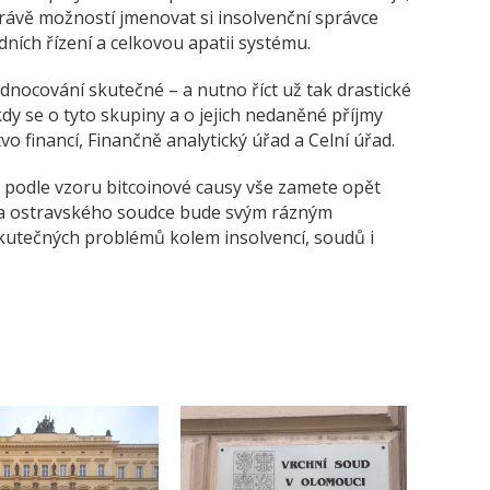
právě možností jmenovat si insolvenční správce
ních řízení a celkovou apatii systému.
nocování skutečné – a nutno říct už tak drastické
 kdy se o tyto skupiny a o jejich nedaněné příjmy
o financí, Finančně analytický úřad a Celní úřad.
e podle vzoru bitcoinové causy vše zamete opět
éra ostravského soudce bude svým rázným
 skutečných problémů kolem insolvencí, soudů i