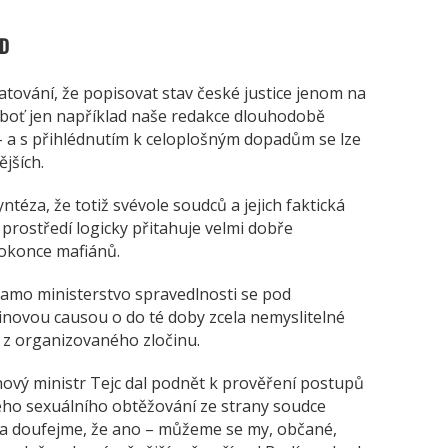
ED
tování, že popisovat stav české justice jenom na
eboť jen například naše redakce dlouhodobě
 a s přihlédnutím k celoplošným dopadům se lze
jších.
éza, že totiž svévole soudců a jejich faktická
prostředí logicky přitahuje velmi dobře
dokonce mafiánů.
samo ministerstvo spravedlnosti se pod
inovou causou o do té doby zcela nemyslitelné
i z organizovaného zločinu.
ový ministr Tejc dal podnět k prověření postupů
ho sexuálního obtěžování ze strany soudce
– a doufejme, že ano – můžeme se my, občané,