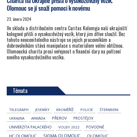
Charita na Ukrajině přišla o vysokozdvižný vozík.
Olomouc se jí snaží pomoci k novému
23. února 2024
Ve skladu a distribučním centru Caritas Kolomyja naši ukrajinští
kolegové přišli o vysokozdvižný vozík, který jim dříve sloužil. Bez
tohoto neocenitelného nástroje se jejich pracovníkům a
dobrovolníkům stává manipulace s materiálem velmi obtížnou.
Olomoucká charita prosí veřejnost o finanční dary na pořízení
nového vysokozdvižného vozíku.
Témata
TELEGRAPH
JESENÍKY
KROMĚŘÍŽ
POLICIE
ŠTERNBERK
PŘEROV
PROSTĚJOV
UKRAJINA
ARMÁDA
UNIVERZITA PALACKÉHO
POVODNĚ
VOLBY 2022
SIGMA OLOMOUC
HC OLOMOUC
OLOMOUC