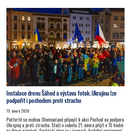
Instalace dronu Šáhed a výstava fotek. Ukrajinu lze
podpořit i pochodem proti strachu
19. února 2026
Počtvrté se mohou Olomoučané připojit k akci Pochod na podporu
Ukrajiny a proti strachu. Stačí v sobotu 21. února přijít v 15 hodin
na Horní náměstí. Součástí akce je i jarmark, hudební vystoupení,