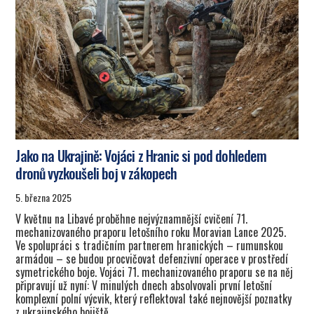
Jako na Ukrajině: Vojáci z Hranic si pod dohledem
dronů vyzkoušeli boj v zákopech
5. března 2025
V květnu na Libavé proběhne nejvýznamnější cvičení 71.
mechanizovaného praporu letošního roku Moravian Lance 2025.
Ve spolupráci s tradičním partnerem hranických – rumunskou
armádou – se budou procvičovat defenzivní operace v prostředí
symetrického boje. Vojáci 71. mechanizovaného praporu se na něj
připravují už nyní: V minulých dnech absolvovali první letošní
komplexní polní výcvik, který reflektoval také nejnovější poznatky
z ukrajinského bojiště.