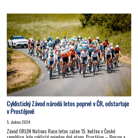
Cyklistický Závod národů letos poprvé v ČR, odstartuje
v Prostějově
5. dubna 2024
Závod ORLEN Nations Race letos začne 15. května v České
republice, kde cyklisté pojedou dvě etapy, Prostějov – Bouzov a