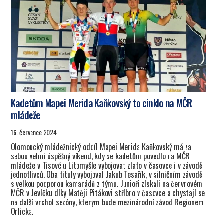
Kadetům Mapei Merida Kaňkovský to cinklo na MČR
mládeže
16. července 2024
Olomoucký mládežnický oddíl Mapei Merida Kaňkovský má za
sebou velmi úspěšný víkend, kdy se kadetům povedlo na MČR
mládeže v Tisové u Litomyšle vybojovat zlato v časovce i v závodě
jednotlivců. Oba tituly vybojoval Jakub Tesařík, v silničním závodě
s velkou podporou kamarádů z týmu. Junioři získali na červnovém
MČR v Jevíčku díky Matěji Pitákovi stříbro v časovce a chystají se
na další vrchol sezóny, kterým bude mezinárodní závod Regionem
Orlicka.