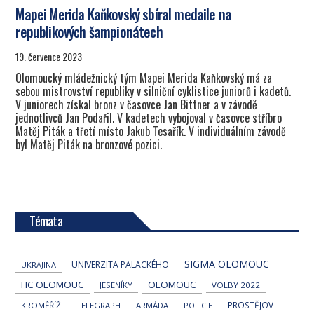
Mapei Merida Kaňkovský sbíral medaile na
republikových šampionátech
19. července 2023
Olomoucký mládežnický tým Mapei Merida Kaňkovský má za
sebou mistrovství republiky v silniční cyklistice juniorů i kadetů.
V juniorech získal bronz v časovce Jan Bittner a v závodě
jednotlivců Jan Podařil. V kadetech vybojoval v časovce stříbro
Matěj Piták a třetí místo Jakub Tesařík. V individuálním závodě
byl Matěj Piták na bronzové pozici.
Témata
SIGMA OLOMOUC
UNIVERZITA PALACKÉHO
UKRAJINA
HC OLOMOUC
OLOMOUC
JESENÍKY
VOLBY 2022
PROSTĚJOV
KROMĚŘÍŽ
TELEGRAPH
ARMÁDA
POLICIE