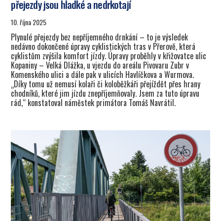
přejezdy jsou hladké a nedrkotají
10. října 2025
Plynulé přejezdy bez nepříjemného drnkání – to je výsledek
nedávno dokončené úpravy cyklistických tras v Přerově, která
cyklistům zvýšila komfort jízdy. Úpravy proběhly v křižovatce ulic
Kopaniny – Velká Dlážka, u vjezdu do areálu Pivovaru Zubr v
Komenského ulici a dále pak v ulicích Havlíčkova a Wurmova.
„Díky tomu už nemusí kolaři či koloběžkáři přejíždět přes hrany
chodníků, které jim jízdu znepříjemňovaly. Jsem za tuto úpravu
rád,“ konstatoval náměstek primátora Tomáš Navrátil.