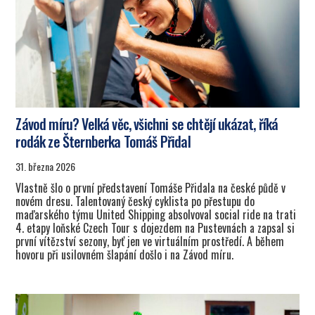
Závod míru? Velká věc, všichni se chtějí ukázat, říká
rodák ze Šternberka Tomáš Přidal
31. března 2026
Vlastně šlo o první představení Tomáše Přidala na české půdě v
novém dresu. Talentovaný český cyklista po přestupu do
maďarského týmu United Shipping absolvoval social ride na trati
4. etapy loňské Czech Tour s dojezdem na Pustevnách a zapsal si
první vítězství sezony, byť jen ve virtuálním prostředí. A během
hovoru při usilovném šlapání došlo i na Závod míru.