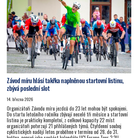
Závod míru hlásí takřka naplněnou startovní listinu,
zbývá poslední slot
14. března 2026
Organizátoři Závodu míru jezdců do 23 let mohou být spokojeni.
Do startu letošního ročníku zbývají necelé tři měsíce a startovní
listina je prakticky kompletní, z celkové kapacity 22 míst
organizátoři potvrzují 21 přihlášených týmů. Čtyřdenní souboj
cyklistických nadějí letos proběhne v termínu od 28. do 31.
května, poprvé jako součást kalendáře UCI Europe Tour 2.2U.