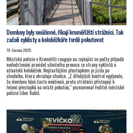
Domluvy byly neúčinné, říkají kroměřížští strážníci. Tak
začali cyklisty a koloběžkáře tvrdě pokutovat
19. června 2025
Městská policie v Kroměříži reaguje na zvyšující se počty případů
nedodržování pravidel silničního provozu ze strany cyklistů a
uživatelů koloběžek. Nejčastějším přestupkem je jízda po
chodníku, která ohrožuje chodce. „Z dřívějších kontrol vyplynulo,
že domluva bývá často neúčinná, proto strážníci přistupují k
řešení přestupků na místě pokutou,“ poznamenal ředitel městské
policie Libor Kubiš.