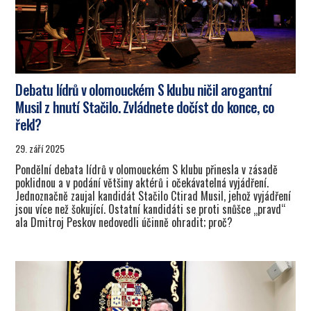
Debatu lídrů v olomouckém S klubu ničil arogantní
Musil z hnutí Stačilo. Zvládnete dočíst do konce, co
řekl?
29. září 2025
Pondělní debata lídrů v olomouckém S klubu přinesla v zásadě
poklidnou a v podání většiny aktérů i očekávatelná vyjádření.
Jednoznačně zaujal kandidát Stačilo Ctirad Musil, jehož vyjádření
jsou více než šokující. Ostatní kandidáti se proti snůšce „pravd“
ala Dmitroj Peskov nedovedli účinně ohradit; proč?