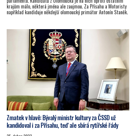
parlamentu. Kandidátů z Olomoucka je na nich oproti ostatním
krajům málo, některá jména ale zaujmou. Za Přísahu a Motoristy
například kandiduje někdejší olomoucký primátor Antonín Staněk.
Zmatek v hlavě: Bývalý ministr kultury za ČSSD už
kandidoval i za Přísahu, teď ale sbírá rytířské řády
25. dubna 2023