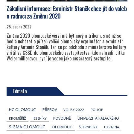
Zákulisní informace: Exministr Staněk chce jít do voleb
o radnici za Změnu 2020
25. dubna 2022
Změna 2020 olomoucké verzi má být novým trikem, s němž se
hodlá ucházet o přízeň voličů olomoucký exprimátor a exministr
kultury Antonín Staněk. Ten se po odchodu z ministerstva kultury
vrátil za ČSSD do olomouckého zastupitestva, kde nahradil Jitku
Weiermüllerovou, nyní je veden jako nezařazený zastupitel.
Témata
HC OLOMOUC
PŘEROV
VOLBY 2022
POLICIE
POVODNĚ
UNIVERZITA PALACKÉHO
KROMĚŘÍŽ
JESENÍKY
SIGMA OLOMOUC
OLOMOUC
ŠTERNBERK
UKRAJINA