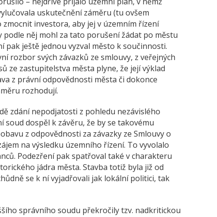
orušilo – nejdříve přijalo územní plán, v němž
 vylučovala uskutečnění záměru (tu ovšem
o zmocnit investora, aby jej v územním řízení
by podle něj mohl za tato porušení žádat po městu
 pak ještě jednou vyzval město k součinnosti.
vní rozbor svých závazků ze smlouvy, z veřejných
sů ze zastupitelstva města plyne, že její výklad
ava z právní odpovědnosti města či dokonce
áměru rozhodují.
dě zdání nepodjatosti z pohledu nezávislého
ní soud dospěl k závěru, že by se takovému
o obavu z odpovědnosti za závazky ze Smlouvy o
zájem na výsledku územního řízení. To vyvolalo
nců. Podezření pak spatřoval také v charakteru
storického jádra města. Stavba totiž byla již od
dně se k ní vyjadřovali jak lokální politici, tak
šího správního soudu překročily tzv. nadkritickou