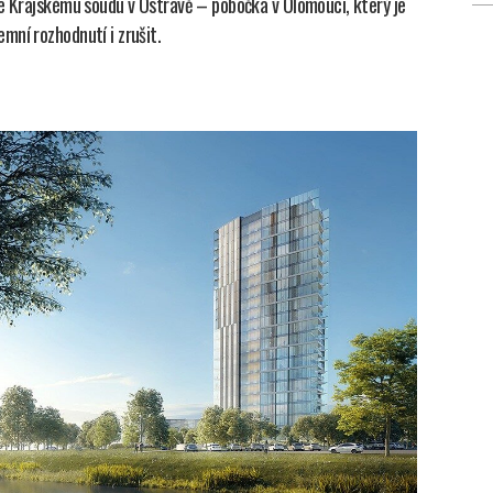
ke Krajskému soudu v Ostravě – pobočka v Olomouci, který je
mní rozhodnutí i zrušit.