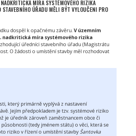
 NADKRITICKÁ MÍRA SYSTÉMOVÉHO RIZIKA
 STAVEBNÍHO ÚŘADU MĚLI BÝT VYLOUČENI PRO
sudku dospěl k opačnému závěru.
V územním
v. nadkritická míra systémového rizika
rozhodující úředníci stavebního úřadu (Magistrátu
ost. O žádosti o umístění stavby měl rozhodovat
ti, který primárně vyplývá z nastavení
rávě. Jejím předpokladem je tzv. systémové riziko
nichž je úředník zároveň zaměstnancem obce či
 působnosti (tedy jménem státu) o věci, která se
to riziko v řízení o umístění stavby
Šantovka