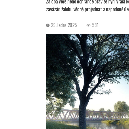
Žaloba veřejného ochránce práv se nyní vrací 
zavázán žalobu věcně projednat a napadené úze
Datum
29. ledna 2025
581
příspěvku