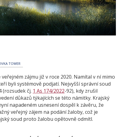
OVKA TOWER
 veřejném zájmu již v roce 2020. Namítal v ní mimo
kteří byli systémově podjatí. Nejvyšší správní soud
4 (rozsudek čj.
1 As 174/2022
-92), kdy zrušil
vedení důkazů týkajících se této námitky. Krajský
 nyní napadeném usnesení dospěl k závěru, že
žný veřejný zájem na podání žaloby, což je
ajský soud proto žalobu opětovně odmítl.