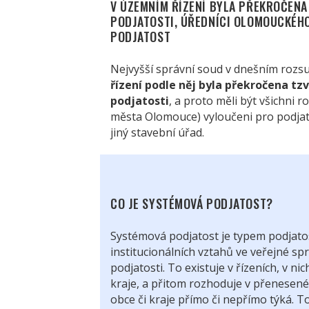
V ÚZEMNÍM ŘÍZENÍ BYLA PŘEKROČENA
PODJATOSTI, ÚŘEDNÍCI OLOMOUCKÉHO
PODJATOST
Nejvyšší správní soud v dnešním roz
řízení podle něj byla překročena tz
podjatosti
, a proto měli být všichni 
města Olomouce) vyloučeni pro podjat
jiný stavební úřad.
CO JE SYSTÉMOVÁ PODJATOST?
Systémová podjatost je typem podjatos
institucionálních vztahů ve veřejné sp
podjatosti. To existuje v řízeních, v 
kraje, a přitom rozhoduje v přenesené
obce či kraje přímo či nepřímo týká. To