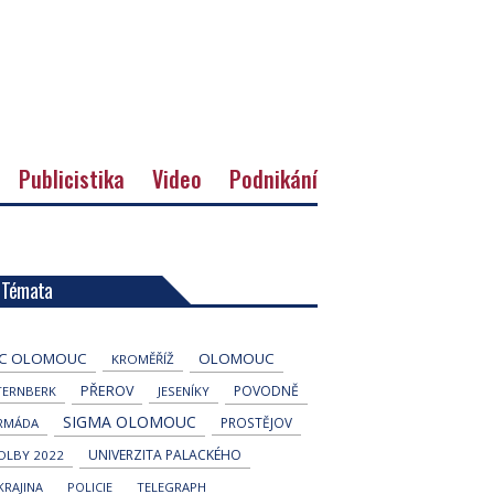
Publicistika
Video
Podnikání
Témata
C OLOMOUC
OLOMOUC
KROMĚŘÍŽ
PŘEROV
POVODNĚ
TERNBERK
JESENÍKY
SIGMA OLOMOUC
PROSTĚJOV
RMÁDA
UNIVERZITA PALACKÉHO
OLBY 2022
KRAJINA
POLICIE
TELEGRAPH