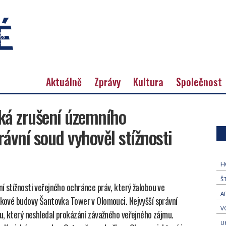
Aktuálně
Zprávy
Kultura
Společnost
ká zrušení územního
rávní soud vyhověl stížnosti
H
Š
í stížnosti veřejného ochránce práv, který žalobou ve
A
ýškové budovy Šantovka Tower v Olomouci. Nejvyšší správní
V
du, který neshledal prokázání závažného veřejného zájmu.
U