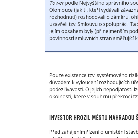
Tower
podle Nejvyššího správního sou
Olomouce (jak ti, kteří vydávali závazn
rozhodnutí) rozhodovali o záměru, oh
uzavřeli tzv. Smlouvu o spolupráci. T
jejím obsahem byly (přinejmenším podl
povinnosti smluvních stran směřující 
Pouze existence tzv. systémového riz
důvodem k vyloučení rozhodujících úře
podezřívavosti. O jejich nepodjatosti l
okolnosti, které v souhrnu překročí tz
INVESTOR HROZIL MĚSTU NÁHRADOU Š
Před zahájením řízení o umístění stav