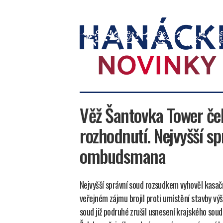
Hanácké
novinky
Věž Šantovka Tower če
rozhodnutí. Nejvyšší sp
ombudsmana
Nejvyšší správní soud rozsudkem vyhověl kasačn
veřejném zájmu brojil proti umístění stavby v
soud již podruhé zrušil usnesení krajského sou