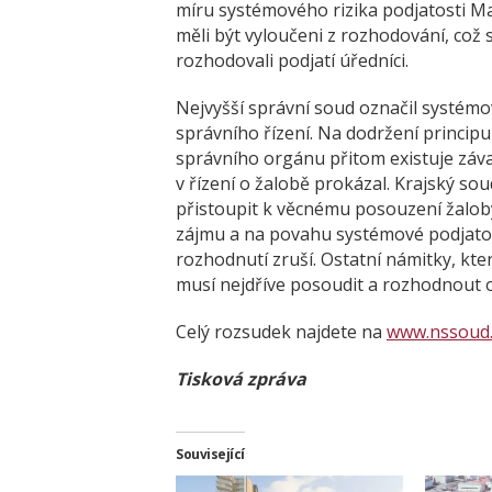
míru systémového rizika podjatosti Ma
měli být vyloučeni z rozhodování, což 
rozhodovali podjatí úředníci.
Nejvyšší správní soud označil systémo
správního řízení. Na dodržení princip
správního orgánu přitom existuje záva
v řízení o žalobě prokázal. Krajský s
přistoupit k věcnému posouzení žalob
zájmu a na povahu systémové podjatos
rozhodnutí zruší. Ostatní námitky, kter
musí nejdříve posoudit a rozhodnout o 
Celý rozsudek najdete na
www.nssoud.
Tisková zpráva
Související