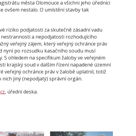
gistrátu města Olomouce a všichni jeho úředníci
se ovšem nestalo. O umístění stavby tak
vé riziko podjatosti za skutečně zásadní vadu
u nestrannosti a nepodjatosti rozhodujícího
žný veřejný zájem, který veřejný ochránce práv
oud nyní po rozsudku kasačního soudu musí
y. S ohledem na specifikum žaloby ve veřejném
ti krajský soud v dalším řízení napadené územní
é veřejný ochránce práv v žalobě uplatnil, totiž
nich jiný (nepodjatý) správní orgán.
cz
, úřední deska.