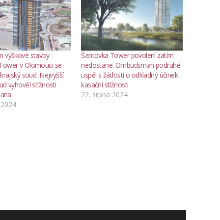
m výškové stavby
Šantovka Tower povolení zatím
Tower v Olomouci se
nedostane. Ombudsman podruhé
 krajský soud. Nejvyšší
uspěl s žádostí o odkladný účinek
ud vyhověl stížnosti
kasační stížnosti
ana
22. srpna 2024
 2024