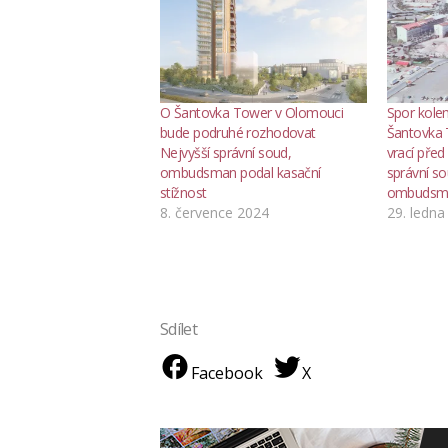
O Šantovka Tower v Olomouci
Spor kole
bude podruhé rozhodovat
Šantovka 
Nejvyšší správní soud,
vrací před
ombudsman podal kasační
správní so
stížnost
ombudsm
8. července 2024
29. ledna
Sdílet
Facebook
X