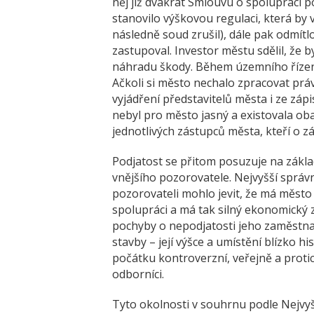
něj již dvakrát Smlouvu o spolupráci p
stanovilo výškovou regulaci, která by
následně soud zrušil), dále pak odmítl
zastupoval. Investor městu sdělil, že 
náhradu škody. Během územního řízení
Ačkoli si město nechalo zpracovat prá
vyjádření představitelů města i ze zápi
nebyl pro město jasný a existovala ob
jednotlivých zástupců města, kteří o z
Podjatost se přitom posuzuje na zákla
vnějšího pozorovatele. Nejvyšší správ
pozorovateli mohlo jevit, že má měst
spolupráci a má tak silný ekonomický 
pochyby o nepodjatosti jeho zaměstna
stavby – její výšce a umístění blízko hi
počátku kontroverzní, veřejně a protichů
odborníci.
Tyto okolnosti v souhrnu podle Nejvyš