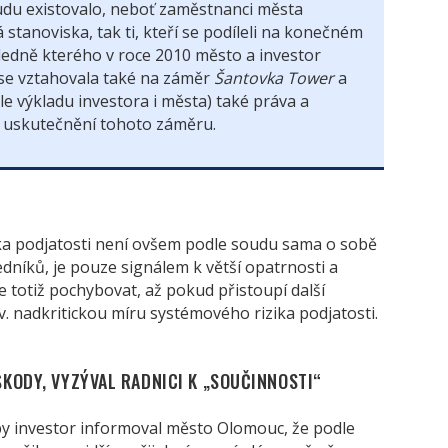
du existovalo, neboť zaměstnanci města
á stanoviska, tak ti, kteří se podíleli na konečném
ledně kterého v roce 2010 město a investor
a se vztahovala také na záměr
Šantovka Tower
a
e výkladu investora i města) také práva a
k uskutečnění tohoto záměru.
ika podjatosti není ovšem podle soudu sama o sobě
dníků, je pouze signálem k větší opatrnosti a
ze totiž pochybovat, až pokud přistoupí další
v. nadkritickou míru systémového rizika podjatosti.
KODY, VYZÝVAL RADNICI K „SOUČINNOSTI“
by investor informoval město Olomouc, že podle