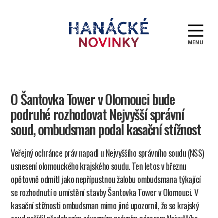
MENU
Hanácké
novinky
O Šantovka Tower v Olomouci bude
podruhé rozhodovat Nejvyšší správní
soud, ombudsman podal kasační stížnost
Veřejný ochránce práv napadl u Nejvyššího správního soudu (NSS)
usnesení olomouckého krajského soudu. Ten letos v březnu
opětovně odmítl jako nepřípustnou žalobu ombudsmana týkající
se rozhodnutí o umístění stavby Šantovka Tower v Olomouci. V
kasační stížnosti ombudsman mimo jiné upozornil, že se krajský