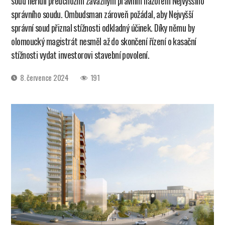
soud neřídil předchozím závazným právním názorem Nejvyššího
správního soudu. Ombudsman zároveň požádal, aby Nejvyšší
správní soud přiznal stížnosti odkladný účinek. Díky němu by
olomoucký magistrát nesměl až do skončení řízení o kasační
stížnosti vydat investorovi stavební povolení.
Datum
8. července 2024
191
příspěvku