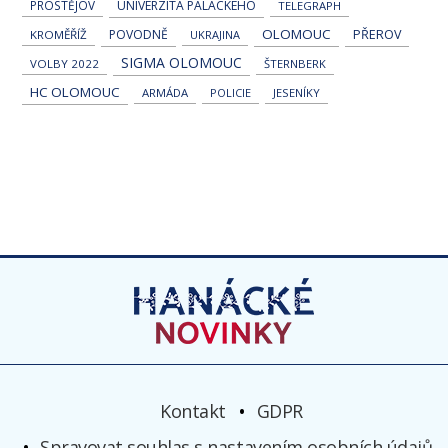
PROSTĚJOV
UNIVERZITA PALACKÉHO
TELEGRAPH
OLOMOUC
POVODNĚ
PŘEROV
KROMĚŘÍŽ
UKRAJINA
SIGMA OLOMOUC
VOLBY 2022
ŠTERNBERK
HC OLOMOUC
ARMÁDA
POLICIE
JESENÍKY
Kontakt
GDPR
Spravovat souhlas s nastavením osobních údajů