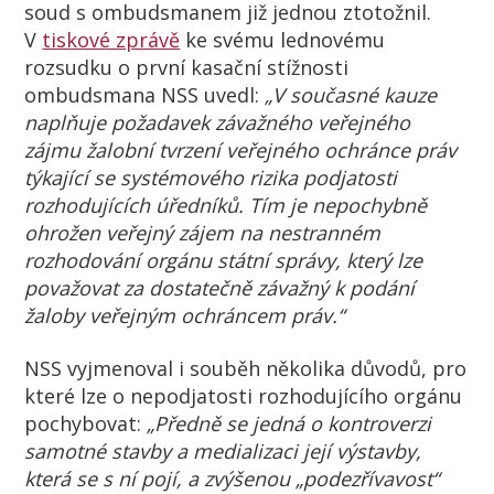
soud s ombudsmanem již jednou ztotožnil.
V
tiskové zprávě
ke svému lednovému
rozsudku o první kasační stížnosti
ombudsmana NSS uvedl:
„V současné kauze
naplňuje požadavek závažného veřejného
zájmu žalobní tvrzení veřejného ochránce práv
týkající se systémového rizika podjatosti
rozhodujících úředníků. Tím je nepochybně
ohrožen veřejný zájem na nestranném
rozhodování orgánu státní správy, který lze
považovat za dostatečně závažný k podání
žaloby veřejným ochráncem práv.“
NSS vyjmenoval i souběh několika důvodů, pro
které lze o nepodjatosti rozhodujícího orgánu
pochybovat:
„Předně se jedná o kontroverzi
samotné stavby a medializaci její výstavby,
která se s ní pojí, a zvýšenou „podezřívavost“