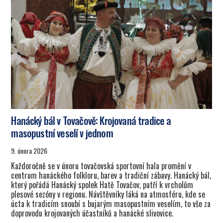
Hanácký bál v Tovačově: Krojovaná tradice a
masopustní veselí v jednom
9. února 2026
Každoročně se v únoru tovačovská sportovní hala promění v
centrum hanáckého folkloru, barev a tradiční zábavy. Hanácký bál,
který pořádá Hanácký spolek Hatě Tovačov, patří k vrcholům
plesové sezóny v regionu. Návštěvníky láká na atmosféru, kde se
úcta k tradicím snoubí s bujarým masopustním veselím, to vše za
doprovodu krojovaných účastníků a hanácké slivovice.