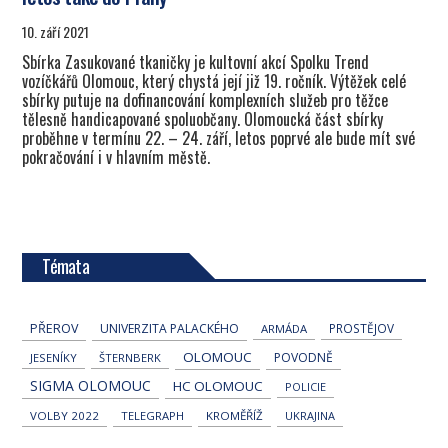
10. září 2021
Sbírka Zasukované tkaničky je kultovní akcí Spolku Trend
vozíčkářů Olomouc, který chystá její již 19. ročník. Výtěžek celé
sbírky putuje na dofinancování komplexních služeb pro těžce
tělesně handicapované spoluobčany. Olomoucká část sbírky
proběhne v termínu 22. – 24. září, letos poprvé ale bude mít své
pokračování i v hlavním městě.
Témata
PŘEROV
UNIVERZITA PALACKÉHO
PROSTĚJOV
ARMÁDA
OLOMOUC
POVODNĚ
JESENÍKY
ŠTERNBERK
SIGMA OLOMOUC
HC OLOMOUC
POLICIE
VOLBY 2022
TELEGRAPH
KROMĚŘÍŽ
UKRAJINA