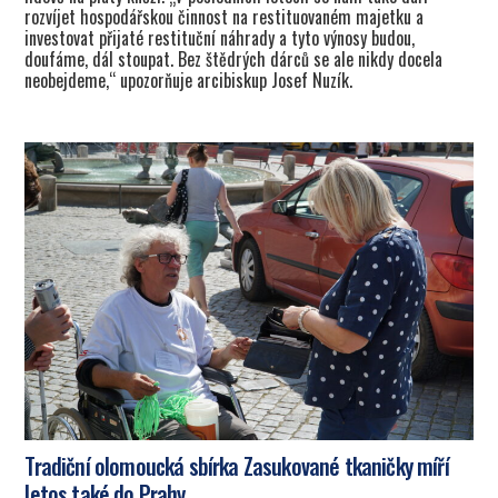
rozvíjet hospodářskou činnost na restituovaném majetku a
investovat přijaté restituční náhrady a tyto výnosy budou,
doufáme, dál stoupat. Bez štědrých dárců se ale nikdy docela
neobejdeme,“ upozorňuje arcibiskup Josef Nuzík.
Tradiční olomoucká sbírka Zasukované tkaničky míří
letos také do Prahy