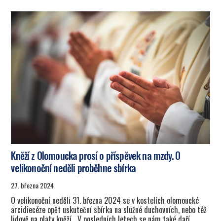
Kněží z Olomoucka prosí o příspěvek na mzdy. O
velikonoční neděli proběhne sbírka
27. března 2024
O velikonoční neděli 31. března 2024 se v kostelích olomoucké
arcidiecéze opět uskuteční sbírka na služné duchovních, nebo též
lidově na platy kněží. „V posledních letech se nám také daří