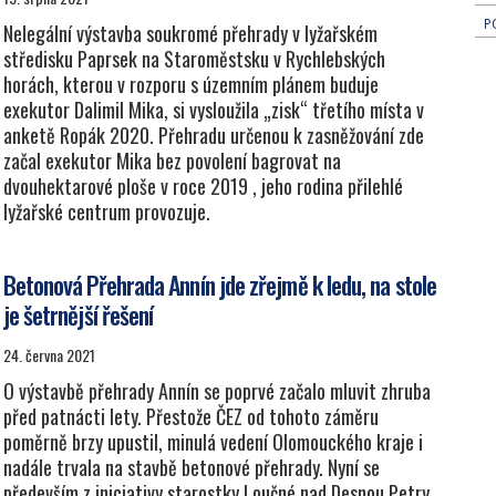
P
Nelegální výstavba soukromé přehrady v lyžařském
středisku Paprsek na Staroměstsku v Rychlebských
horách, kterou v rozporu s územním plánem buduje
exekutor Dalimil Mika, si vysloužila „zisk“ třetího místa v
anketě Ropák 2020. Přehradu určenou k zasněžování zde
začal exekutor Mika bez povolení bagrovat na
dvouhektarové ploše v roce 2019 , jeho rodina přilehlé
lyžařské centrum provozuje.
Betonová Přehrada Annín jde zřejmě k ledu, na stole
je šetrnější řešení
24. června 2021
O výstavbě přehrady Annín se poprvé začalo mluvit zhruba
před patnácti lety. Přestože ČEZ od tohoto záměru
poměrně brzy upustil, minulá vedení Olomouckého kraje i
nadále trvala na stavbě betonové přehrady. Nyní se
především z iniciativy starostky Loučné nad Desnou Petry