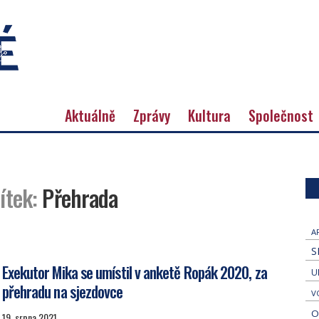
Aktuálně
Zprávy
Kultura
Společnost
ítek:
Přehrada
A
S
Exekutor Mika se umístil v anketě Ropák 2020, za
U
přehradu na sjezdovce
V
O
19. srpna 2021