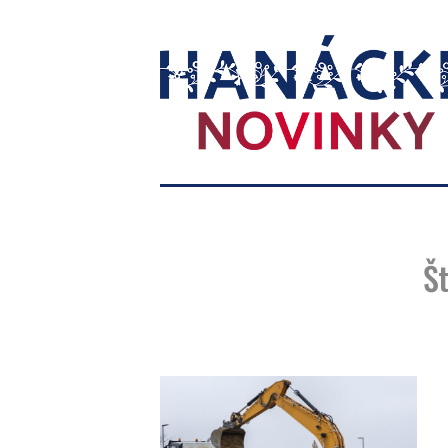
Hanácké
novinky
Št