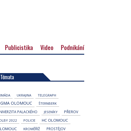
Publicistika
Video
Podnikání
Témata
RMÁDA
UKRAJINA
TELEGRAPH
IGMA OLOMOUC
ŠTERNBERK
NIVERZITA PALACKÉHO
PŘEROV
JESENÍKY
HC OLOMOUC
OLBY 2022
POLICIE
LOMOUC
PROSTĚJOV
KROMĚŘÍŽ