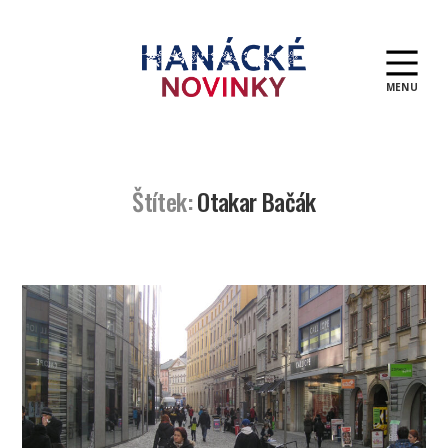
MENU
Hanácké
novinky
Štítek:
Otakar Bačák