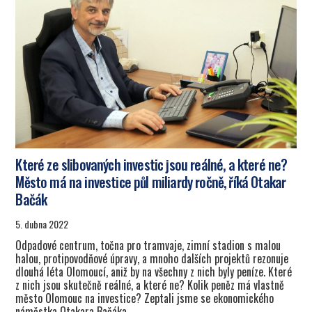
Které ze slibovaných investic jsou reálné, a které ne?
Město má na investice půl miliardy ročně, říká Otakar
Bačák
5. dubna 2022
Odpadové centrum, točna pro tramvaje, zimní stadion s malou
halou, protipovodňové úpravy, a mnoho dalších projektů rezonuje
dlouhá léta Olomoucí, aniž by na všechny z nich byly peníze. Které
z nich jsou skutečně reálné, a které ne? Kolik peněz má vlastně
město Olomouc na investice? Zeptali jsme se ekonomického
náměstka Otakara Bačáka.