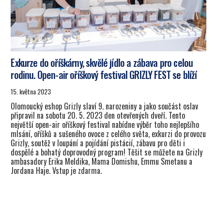
Exkurze do oříškárny, skvělé jídlo a zábava pro celou
rodinu. Open-air oříškový festival GRIZLY FEST se blíží
15. května 2023
Olomoucký eshop Grizly slaví 9. narozeniny a jako součást oslav
připravil na sobotu 20. 5. 2023 den otevřených dveří. Tento
největší open-air oříškový festival nabídne výběr toho nejlepšího
mlsání, oříšků a sušeného ovoce z celého světa, exkurzi do provozu
Grizly, soutěž v loupání a pojídání pistácií, zábavu pro děti i
dospělé a bohatý doprovodný program! Těšit se můžete na Grizly
ambasadory Erika Meldika, Mama Domishu, Emmu Smetanu a
Jordana Haje. Vstup je zdarma.