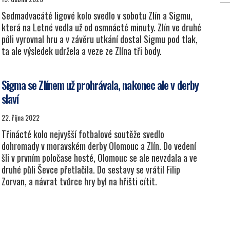
Sedmadvacáté ligové kolo svedlo v sobotu Zlín a Sigmu,
která na Letné vedla už od osmnácté minuty. Zlín ve druhé
půli vyrovnal hru a v závěru utkání dostal Sigmu pod tlak,
ta ale výsledek udržela a veze ze Zlína tři body.
Sigma se Zlínem už prohrávala, nakonec ale v derby
slaví
22. října 2022
Třinácté kolo nejvyšší fotbalové soutěže svedlo
dohromady v moravském derby Olomouc a Zlín. Do vedení
šli v prvním poločase hosté, Olomouc se ale nevzdala a ve
druhé půli Ševce přetlačila. Do sestavy se vrátil Filip
Zorvan, a návrat tvůrce hry byl na hřišti cítit.