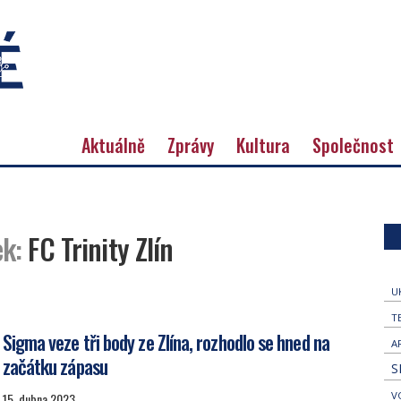
Aktuálně
Zprávy
Kultura
Společnost
ek:
FC Trinity Zlín
U
T
Sigma veze tři body ze Zlína, rozhodlo se hned na
A
začátku zápasu
S
V
15. dubna 2023