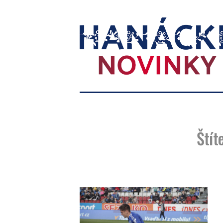
Hanácké
novinky
Štít