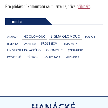
Pro přidávání komentářů se musíte nejdříve
přihlásit
.
Témata
SIGMA OLOMOUC
HC OLOMOUC
ARMÁDA
POLICIE
PROSTĚJOV
JESENÍKY
UKRAJINA
TELEGRAPH
OLOMOUC
UNIVERZITA PALACKÉHO
ŠTERNBERK
POVODNĚ
PŘEROV
VOLBY 2022
KROMĚŘÍŽ