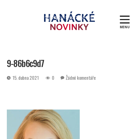
MENU
Hanácké
novinky
9-86b6c9d7
Datum
u
15. dubna 2021
0
Žádné komentáře
příspěvku
textu
s
názvem
9-
86b6c9d7