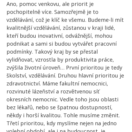
Ano, pomoc venkovu, ale priorit je
pochopitelně více. Samozřejmě je to
vzdělávání, což je klíč ke všemu. Budeme-li mít
kvalitnější vzdělávání, zůstanou v kraji lidé,
kteří budou inovativní, odvážnější, mohou
podnikat a sami si budou vytvářet pracovní
podmínky. Takový kraj by se přestal
vylidňovat, vzrostla by produktivita práce,
zvýšila životní úroveň… První prioritou je tedy
školství, vzdělávání. Druhou hlavní prioritou je
zdravotnictví. Máme fakultní nemocnici,
rozvinuté lázeňství a rozvětvenou síť
okresních nemocnic. Vedle toho jsou oblasti
bez lékařů, nebo se špatnou dostupností,
někdy i horší kvalitou. Tohle musíme změnit.
Třetí prioritou, kdy myslíme nejen na jedno
volební období, ale i na budoucnost, je