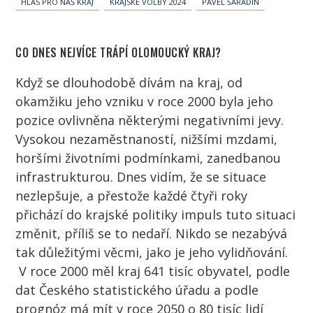
HLAS PRO NÁŠ KRAJ
KRAJSKÉ VOLBY 2024
PAVEL ŠARADÍN
CO DNES NEJVÍCE TRÁPÍ OLOMOUCKÝ KRAJ?
Když se dlouhodobě dívám na kraj, od
okamžiku jeho vzniku v roce 2000 byla jeho
pozice ovlivněna některými negativními jevy.
Vysokou nezaměstnaností, nižšími mzdami,
horšími životními podmínkami, zanedbanou
infrastrukturou. Dnes vidím, že se situace
nezlepšuje, a přestože každé čtyři roky
přichází do krajské politiky impuls tuto situaci
změnit, příliš se to nedaří. Nikdo se nezabývá
tak důležitými věcmi, jako je jeho vylidňování.
V roce 2000 měl kraj 641 tisíc obyvatel, podle
dat Českého statistického úřadu a podle
prognóz má mít v roce 2050 o 80 tisíc lidí