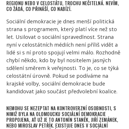
REGIONU NEBO V CELOSTÁTU, TROCHU NEČITELNÁ. NEVÍM,
CO ŽÁDÁ, CO PŘINÁŠÍ, CO NABÍZÍ.
Sociální demokracie je dnes menší politická
strana s programem, který platí více než sto
let. Usilovat o sociální spravedlnost. Strana
nyní v celostátních médiích není příliš vidět a
lidé si s ní proto spojují velmi málo. Rozhodně
chybí někdo, kdo by byl nositelem jasných
sdělení směrem k veřejnosti. To je, co se týká
celostátní úrovně. Pokud se podíváme na
krajské volby, sociální demokracie bude
kandidovat jako součást předvolební koalice.
NEMOHU SE NEZEPTAT NA KONTROVERZNÍ OSOBNOSTI, S
NIMIŽ BYLA NA OLOMOUCKU SOCIÁLNÍ DEMOKRACIE
PROPOJENA, AŤ UŽ JE TO ANTONÍN STANĚK, JIŘÍ ZEMÁNEK,
NEBO MIROSLAV PETŘÍK. EXISTUJE DNES V SOCIÁLNÍ