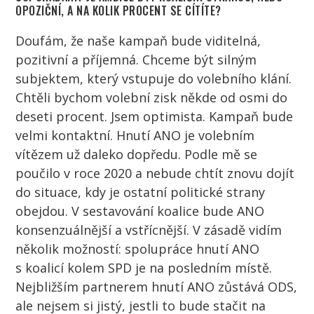
OPOZIČNÍ, A NA KOLIK PROCENT SE CÍTÍTE?
Doufám, že naše kampaň bude viditelná,
pozitivní a příjemná. Chceme být silným
subjektem, který vstupuje do volebního klání.
Chtěli bychom volební zisk někde od osmi do
deseti procent. Jsem optimista. Kampaň bude
velmi kontaktní. Hnutí ANO je volebním
vítězem už daleko dopředu. Podle mě se
poučilo v roce 2020 a nebude chtít znovu dojít
do situace, kdy je ostatní politické strany
obejdou. V sestavování koalice bude ANO
konsenzuálnější a vstřícnější. V zásadě vidím
několik možností: spolupráce hnutí ANO
s koalicí kolem SPD je na posledním místě.
Nejbližším partnerem hnutí ANO zůstává ODS,
ale nejsem si jistý, jestli to bude stačit na