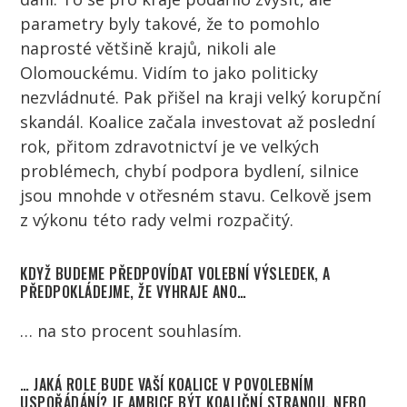
parametry byly takové, že to pomohlo
naprosté většině krajů, nikoli ale
Olomouckému. Vidím to jako politicky
nezvládnuté. Pak přišel na kraji velký korupční
skandál. Koalice začala investovat až poslední
rok, přitom zdravotnictví je ve velkých
problémech, chybí podpora bydlení, silnice
jsou mnohde v otřesném stavu. Celkově jsem
z výkonu této rady velmi rozpačitý.
KDYŽ BUDEME PŘEDPOVÍDAT VOLEBNÍ VÝSLEDEK, A
PŘEDPOKLÁDEJME, ŽE VYHRAJE ANO…
… na sto procent souhlasím.
… JAKÁ ROLE BUDE VAŠÍ KOALICE V POVOLEBNÍM
USPOŘÁDÁNÍ? JE AMBICE BÝT KOALIČNÍ STRANOU, NEBO