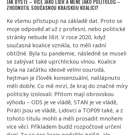
JAK BYSTE – VÍCE JAKO LÍDR A MÉNĚ JAKO POLITOLOG –
ZHODNOTIL SOUČASNOU KRAJSKOU KOALICI?
Ke všemu přistupuji na základě dat. Proto se
moje odpověď ať už z profesní, nebo politické
stránky nebude lišit. V roce 2020, když
současná koalice vznikla, to měli radní
obtížné. Byla tu pandemie, následně se museli
se zabývat také uprchlickou vlnou. Koalice
byla na začátku ideově velmi sourodá,
hejtman je člověk konsenzuální, našlápnuto
měli dobře. Co mě mrzí, že kraj do značné míry
politicky izolovali. Přitom mají obrovskou
výhodu – ODS je ve vládě, STAN je ve vládě,
Piráti jsou ve vládě, Lidovci a TOP09 také, a z
tohoto titulu mohli a měli prosadit mnohem
více věcí. Příkladem budiž rozpočtové určení
daní. To se pro kraje podařilo zvýšit, ale