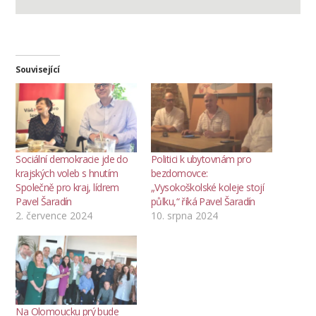
Související
Sociální demokracie jde do
Politici k ubytovnám pro
krajských voleb s hnutím
bezdomovce:
Společně pro kraj, lídrem
„Vysokoškolské koleje stojí
Pavel Šaradín
půlku,“ říká Pavel Šaradín
2. července 2024
10. srpna 2024
Na Olomoucku prý bude