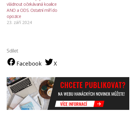
vládnout očekávaná koalice
ANO a ODS. Ostatní míří do
opozice
23. září 2024
Sdílet
Facebook
X