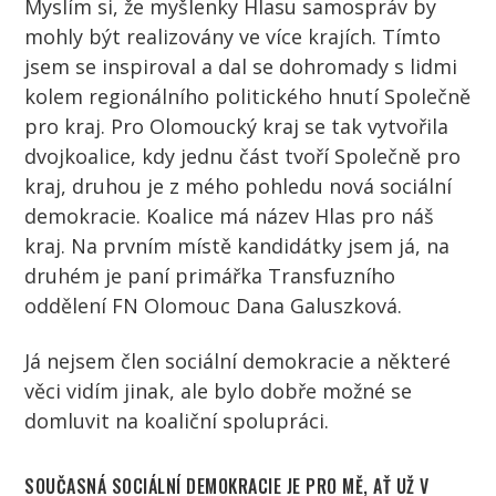
Myslím si, že myšlenky Hlasu samospráv by
mohly být realizovány ve více krajích. Tímto
jsem se inspiroval a dal se dohromady s lidmi
kolem regionálního politického hnutí Společně
pro kraj. Pro Olomoucký kraj se tak vytvořila
dvojkoalice, kdy jednu část tvoří Společně pro
kraj, druhou je z mého pohledu nová sociální
demokracie. Koalice má název Hlas pro náš
kraj. Na prvním místě kandidátky jsem já, na
druhém je paní primářka Transfuzního
oddělení FN Olomouc Dana Galuszková.
Já nejsem člen sociální demokracie a některé
věci vidím jinak, ale bylo dobře možné se
domluvit na koaliční spolupráci.
SOUČASNÁ SOCIÁLNÍ DEMOKRACIE JE PRO MĚ, AŤ UŽ V