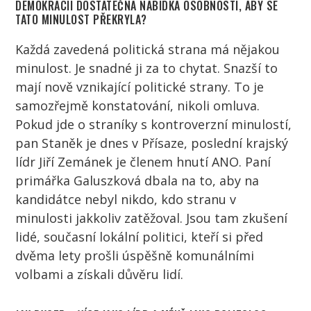
DEMOKRACII DOSTATEČNÁ NABÍDKA OSOBNOSTÍ, ABY SE
TATO MINULOST PŘEKRYLA?
Každá zavedená politická strana má nějakou
minulost. Je snadné ji za to chytat. Snazší to
mají nově vznikající politické strany. To je
samozřejmě konstatování, nikoli omluva.
Pokud jde o straníky s kontroverzní minulostí,
pan Staněk je dnes v Přísaze, poslední krajský
lídr Jiří Zemánek je členem hnutí ANO. Paní
primářka Galuszková dbala na to, aby na
kandidátce nebyl nikdo, kdo stranu v
minulosti jakkoliv zatěžoval. Jsou tam zkušení
lidé, současní lokální politici, kteří si před
dvěma lety prošli úspěšně komunálními
volbami a získali důvěru lidí.