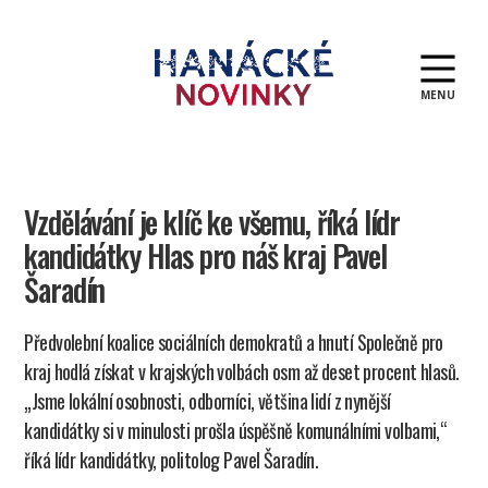
MENU
Hanácké
novinky
Vzdělávání je klíč ke všemu, říká lídr
kandidátky Hlas pro náš kraj Pavel
Šaradín
Předvolební koalice sociálních demokratů a hnutí Společně pro
kraj hodlá získat v krajských volbách osm až deset procent hlasů.
„Jsme lokální osobnosti, odborníci, většina lidí z nynější
kandidátky si v minulosti prošla úspěšně komunálními volbami,“
říká lídr kandidátky, politolog Pavel Šaradín.