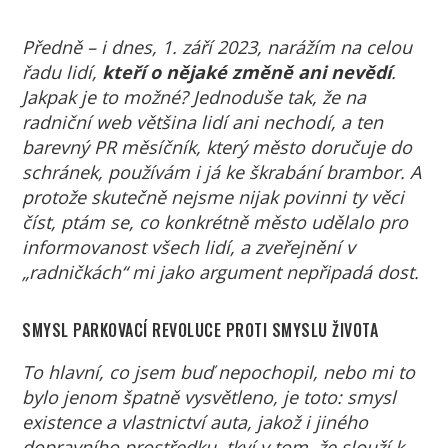
Předně – i dnes, 1. září 2023, narážím na celou
řadu lidí,
kteří o nějaké změně ani nevědí
.
Jakpak je to možné? Jednoduše tak, že na
radniční web většina lidí ani nechodí, a ten
barevný PR měsíčník, který město doručuje do
schránek, používám i já ke škrabání brambor. A
protože skutečně nejsme nijak povinni ty věci
číst, ptám se, co konkrétně město udělalo pro
informovanost všech lidí, a zveřejnění v
„radničkách“ mi jako argument nepřipadá dost.
SMYSL PARKOVACÍ REVOLUCE PROTI SMYSLU ŽIVOTA
To hlavní, co jsem buď nepochopil, nebo mi to
bylo jenom špatně vysvětleno, je toto: smysl
existence a vlastnictví auta, jakož i jiného
dopravního prostředku, tkví v tom, že slouží k