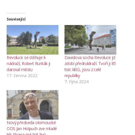
Související
Revoluce se stěhuje k
Davidova socha Revoluce již
nádraží, Robert Runták ji
zdobí přednádraží. Tvoří ji 85
daroval městu
tisíc klíčů, jsou z celé
17. června 2022
republiky
7. října 2024
Nový předseda olomoucké
ODS Jan Holpuch zve mladé
lidi. Strana má být živý