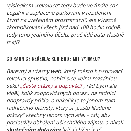
Výsledkem „revoluce“ tedy bude ve finále co?
Legální a zaplacené parkování v rezidenční
čtvrti na „veřejném prostranství“, ale výrazné
zkomplikování všech jízd nad 100 hodin ročně,
tedy toho jediného účelu, proč lidé auta vlastně
mají?
CO RADNICE NEŘEKLA: KDO BUDE MÍT VÝJIMKU?
Barevný a úžasný web, který město k parkovací
revoluci spustilo, nabízí sice velmi rozsáhlou
sekci
„Časté otázky a odpovědi“
, rád bych ale
viděl, kolik zodpovídaných dotazů na radnici
doopravdy přišlo, a nakolik je to jenom ruka
radničního píáristy, který si „často kladené
otázky“ všechny jenom vymyslel – tak, aby
posloužily obhájení ušlechtilého zájmu, a nikoli
skutečným dotazům
lidí, jichž je jistě