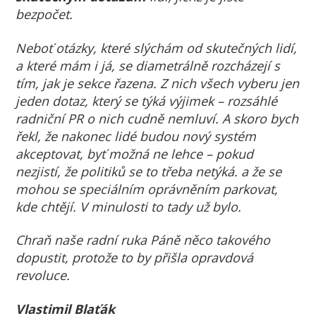
bezpočet.
Neboť otázky, které slýchám od skutečných lidí,
a které mám i já, se diametrálně rozcházejí s
tím, jak je sekce řazena. Z nich všech vyberu jen
jeden dotaz, který se týká výjimek – rozsáhlé
radniční PR o nich cudně nemluví. A skoro bych
řekl, že nakonec lidé budou nový systém
akceptovat, byť možná ne lehce – pokud
nezjistí, že politiků se to třeba netýká. a že se
mohou se speciálním oprávněním parkovat,
kde chtějí. V minulosti to tady už bylo.
Chraň naše radní ruka Páně něco takového
dopustit, protože to by přišla opravdová
revoluce.
Vlastimil Blaťák