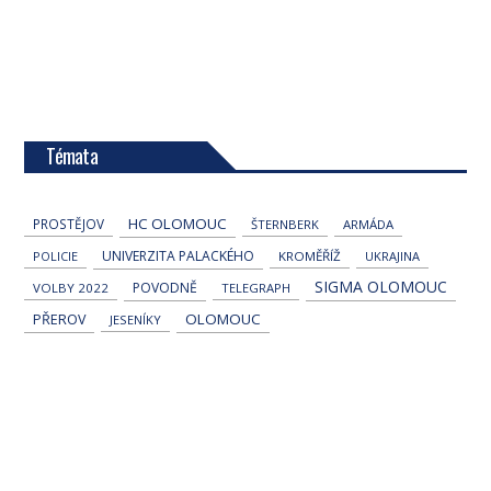
Témata
HC OLOMOUC
PROSTĚJOV
ŠTERNBERK
ARMÁDA
UNIVERZITA PALACKÉHO
POLICIE
KROMĚŘÍŽ
UKRAJINA
SIGMA OLOMOUC
POVODNĚ
VOLBY 2022
TELEGRAPH
OLOMOUC
PŘEROV
JESENÍKY