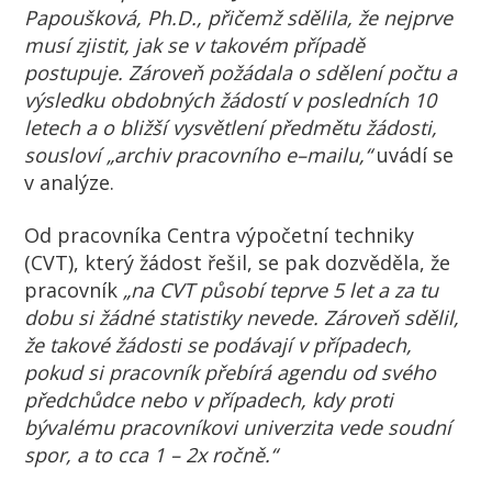
Papoušková, Ph.D
.,
přičemž
sdělila, že nejprve
musí zjistit, jak se v
takovém
případě
postupuje
. Z
ároveň požádala
o sdělení
počtu a
výsledku
obdobných žádostí
v
posledních 10
letech a
o bližší
vysvětlení
předmě
tu žádosti
,
sousloví
„archiv pracovního
e
–
mail
u,“
uvádí se
v analýze.
Od pracovníka Centra výpočetní techniky
(CVT), který žádost řešil, se pak dozvěděla, že
pracovník
„
na
CV
T
působí teprve 5
let a za tu
dobu si žádné statis
t
iky nevede
. Z
ároveň sdělil,
že takové žádosti
se podávají
v
případ
ech
,
pokud
si pracovník přebírá agendu od svého
předchůdce nebo v
případech, kdy
proti
bývalému
pracovníkovi
univerzita
vede
soudní
spor,
a
to
cca
1
–
2x ročně
.“