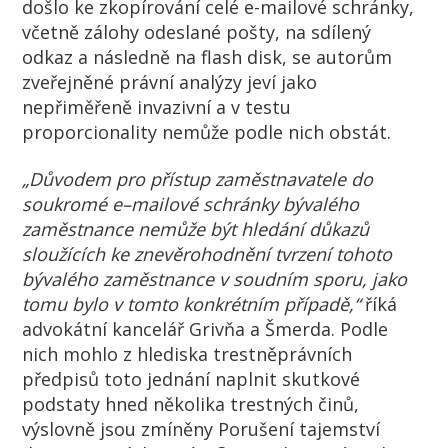
došlo ke zkopírování celé e-mailové schránky,
včetně zálohy odeslané pošty, na sdílený
odkaz a následně na flash disk, se autorům
zveřejněné právní analýzy jeví jako
nepřiměřeně invazivní a v testu
proporcionality nemůže podle nich obstát.
„Důvod
em
pro
přístup
zaměstnavatele
do
soukromé
e
–
mailové
schránky
bývalého
zaměstnance
nemůže být hledání důkazů
sloužících ke
znevěrohodnění
t
vrzen
í
tohoto
bývalého zaměstnance v
soudním sporu, jako
tomu
bylo
v
tomto konkrétním případě,“
říká
advokátní kancelář Grivňa a Šmerda. Podle
nich mohlo
z hlediska trestněprávních
předpisů toto jednání naplnit skutkové
podstaty hned několika trestných činů
,
výslovně jsou zmíněny
Porušení tajemství