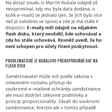
Na dotaz soudu si Martin Kubala údajně již
nevzpomínal
, kdy mu byl
a
data dodán
a
, o
kolik
e
–
mail
ů se
jednalo
(jen, že jich bylo více
než je založeno ve spise)
a zda je má stále k
dispozici.
E
–
mail
y
měl údajně na nějaké
m
flash disku
,
kter
ý
nevěděl, kde uchovával a
zda
ho
stále uchovává.
Rovněž uvedl, že
ho
není schopen pro účely řízení poskytnout.
PROBLEMATICKÉ JE KUBALOVO PŘEKOPÍROVÁNÍ DAT NA
FLASH DISK
Z
aměstnavatel může mít podle zákona v
omezeném rozsahu přístup do
soukromé
e
–
mail
ové
schránky
zaměstnance,
ale
musí
dodržet
zákonné
podmín
ky
a
princip
proporcionality.
Zásah do soukromí
zaměstnance, kterým ale v tomto případě