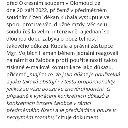
před Okresním soudem v
Olomouci
ze
dne 20. září 2022
, přičemž v
předmětném
soudním
řízení d
ěkan Kubala
vystupuje
ve
sporu proti
ve věci dlužné mzdy. Věc se u
soudu řešila velmi intenzivně, a jednání se
dlouhou dobu zabývalo použitelností
takového důkazu. Kubala a
právní zástupce
Mgr. Vojtěch Haman během jednání reagovali
na námitku žalobce proti použitelnosti takto
získané e-mailové komunikace jako důkazu,
přičemž
„mají za to, že jako důkaz je použitelná
a jako taková obstojí i v testu proporcionality,
jelikož se váže pouze ke znevěrohodnění, či
případně k vyvrácení konkrétních důkazů a
konkrétních tvrzení žalobce v rámci
předmětného řízení a je předkládána pouze v
nezbytném rozsahu,“
cituje dokument.