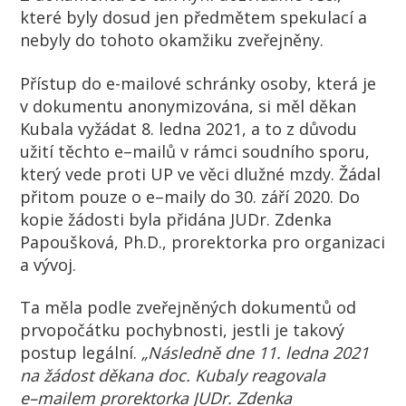
které byly dosud jen předmětem spekulací a
nebyly do tohoto okamžiku zveřejněny.
Přístup do e-mailové schránky osoby, která je
v dokumentu anonymizována, si měl děkan
Kubala vyžádat 8. ledna 2021, a to z důvodu
užití
těchto e
–
mailů v
rámci soudního sporu
,
kter
ý
vede
proti U
P
ve věci
dlužné mzdy.
Žádal
přitom
pouze
o
e
–
mail
y do 30. září 2020.
Do
kopie
žádosti
byla
přidána
JUDr.
Zdenka
Papoušková, Ph.D.
, prorektorka pro organizaci
a vývoj.
Ta měla podle zveřejněných dokumentů od
prvopočátku pochybnosti, jestli je takový
postup legální.
„
Následně d
ne
1
1. ledna 2021
na žádost
děkana doc. Kubaly
reagovala
e
–
mailem
p
rorektorka
JUDr. Zdenka