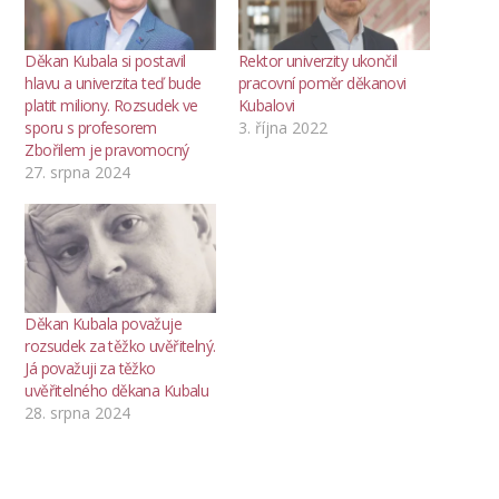
Děkan Kubala si postavil
Rektor univerzity ukončil
hlavu a univerzita teď bude
pracovní poměr děkanovi
platit miliony. Rozsudek ve
Kubalovi
sporu s profesorem
3. října 2022
Zbořilem je pravomocný
27. srpna 2024
Děkan Kubala považuje
rozsudek za těžko uvěřitelný.
Já považuji za těžko
uvěřitelného děkana Kubalu
28. srpna 2024