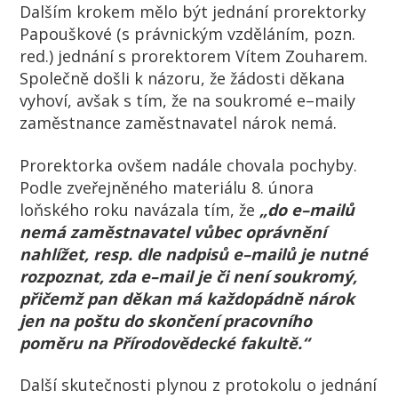
Dalším krokem mělo být
jednání prorektorky
Papouškové (s právnickým vzděláním, pozn.
red.) jednání
s
prorektorem Vítem Zouharem.
Společně došli k
názoru, že žádosti děkana
vyhoví
, avšak
s
tím, že na soukromé
e
–
maily
zaměstnance
zaměstnavatel nárok nemá.
Prorektorka ovšem nadále chovala pochyby.
Podle zveřejněného materiálu 8. února
loňského roku
nav
ázala
tím, že
„
do
e
–
mail
ů
nemá zaměstnavatel
vůbec oprávnění
nahlížet, resp. dle nadpisů
e
–
mail
ů je
nutné
rozpoznat, zda
e
–
mail
je či není soukromý
,
přičemž pan děkan má ka
ždopádně
nárok
jen na poštu do skončení pracovního
poměru
na P
řírodovědecké fakultě
.“
Další skutečnosti plynou z
p
rotokol
u
o jednání