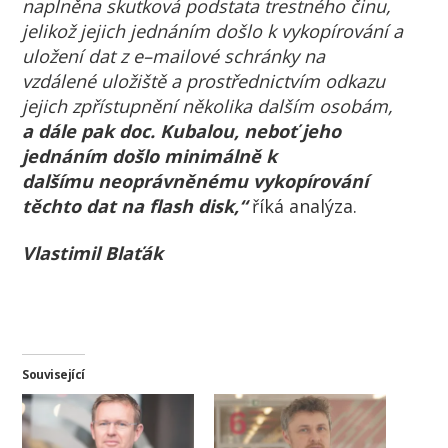
naplněna skutková podstata trestného činu,
jelikož jejich jednáním došlo
k
vykopírování
a
uložení
dat z e
–
mailové
schránky
na
vzdálené
uložiště a prostřednictvím odkazu
jejich zpří
stupnění několika dalším osobám,
a
dále
pak
doc.
Kubalou,
neboť
jeho
jednáním
došlo
minimálně
k
dalšímu
neoprávněnému vykopírování
těchto dat na flash disk,“
říká analýza.
Vlastimil Blaťák
Související