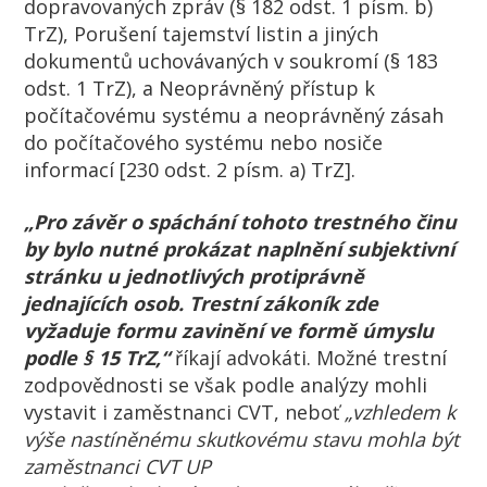
dopravovaných zpráv (§ 182 odst. 1 písm. b)
TrZ)
,
Porušení tajemství listin a jiných
dokumentů uchovávaných v soukromí (§ 183
odst. 1 TrZ),
a
Neoprávněný přístup k
počítačovému systému a neoprávněný zásah
do počítačového systému nebo nosiče
informací
[
230
odst.
2
písm. a)
TrZ
]
.
„Pro závěr o spáchání tohoto trestné
ho
činu
by byl
o
nutn
é
prokázat
naplnění
subjektivní
stránk
u u
jednotlivý
ch
protiprávně
jednající
ch
osob
. Trestní zákoník zde
vyžaduje formu
zavinění
ve formě úmyslu
podle § 15 TrZ
,“
říkají advokáti. Možné trestní
zodpovědnosti se však podle analýzy mohli
vystavit i zaměstnanci CVT, neboť
„v
zhledem k
výše nas
tíněnému skutkovému stavu mohla být
zaměstnanci CVT UP