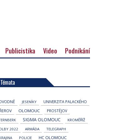
Publicistika
Video
Podnikání
Témata
OVODNĚ
UNIVERZITA PALACKÉHO
JESENÍKY
OLOMOUC
ŘEROV
PROSTĚJOV
SIGMA OLOMOUC
TERNBERK
KROMĚŘÍŽ
OLBY 2022
ARMÁDA
TELEGRAPH
HC OLOMOUC
KRAJINA
POLICIE