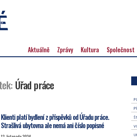
Aktuálně
Zprávy
Kultura
Společnost
tek:
Úřad práce
P
P
Klienti platí bydlení z příspěvků od Úřadu práce.
Š
Strašlivá ubytovna ale nemá ani číslo popisné
V
U
12. listopadu 2024