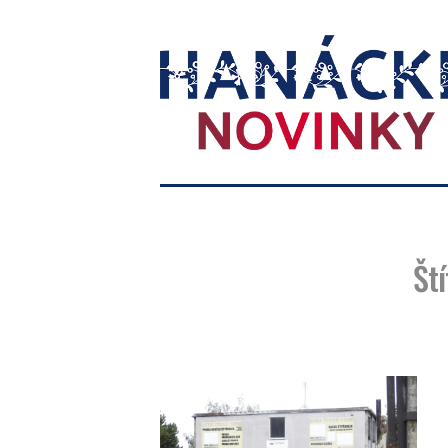
Hanácké
novinky
Ští