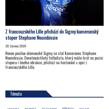
Z francouzského Lille přichází do Sigmy kamerunský
stoper Stephane Noumbissie
30. června 2026
Novou posilou olomoucké Sigmy se stal Kamerunec Stephane
Noumbissie. Devatenáctiletý fotbalista, který může hrát na pozici
stopera i levého obránce, přichází na hostování s opcí z
francouzského Lille.
Témata
PŘEROV
UKRAJINA
JESENÍKY
TELEGRAPH
POLICIE