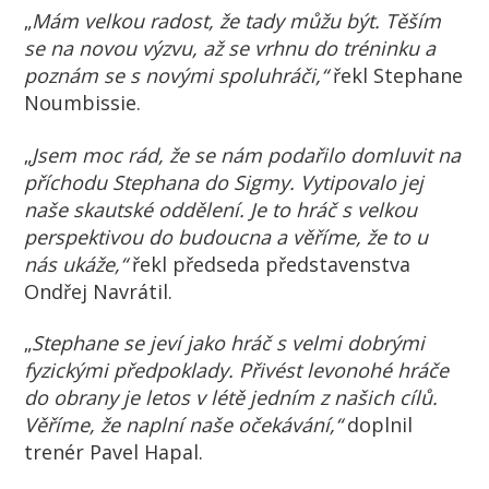
„
Mám velkou radost, že tady můžu být. Těším
se na novou výzvu, až se vrhnu do tréninku
a
poznám se s novými spoluhráči,“
řekl Stephane
Noumbissie.
„
Jsem moc rád, že se nám podařilo domluvit na
příchodu Stephana do Sigmy. Vytipovalo jej
naše skautské oddělení. Je to hráč s velkou
perspektivou do budoucna a věříme, že to u
nás ukáže,“
řekl předseda představenstva
Ondřej Navrátil.
„
Stephane se jeví jako hráč s velmi dobrými
fyzickými předpoklady. Přivést levonohé hráče
do obrany je letos v létě jedním z našich cílů.
Věříme, že naplní naše očekávání,“
doplnil
trenér Pavel Hapal.