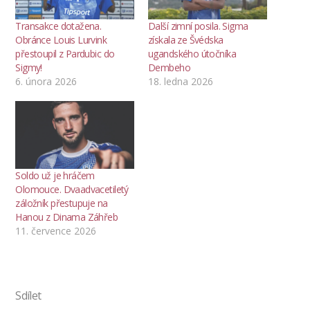
Transakce dotažena.
Další zimní posila. Sigma
Obránce Louis Lurvink
získala ze Švédska
přestoupil z Pardubic do
ugandského útočníka
Sigmy!
Dembeho
6. února 2026
18. ledna 2026
Soldo už je hráčem
Olomouce. Dvaadvacetiletý
záložník přestupuje na
Hanou z Dinama Záhřeb
11. července 2026
Sdílet