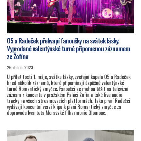
O5 a Radeček překvapí fanoušky na svátek lásky.
Vyprodané valentýnské turné připomenou záznamem
ze Žofína
26. dubna 2023
U příležitosti 1. máje, svátku lásky, zveřejní kapela O5 a Radeček
hned několik záznamů, které připomínají úspěšné valentýnské
turné Romantický smyčce. Fanoušci se mohou těšit na televizní
záznam z koncertu v pražském Paláci Žofín a také live audio
tracky na všech streamovacích platformách. Jako první Radečci
vydávají koncertní verzi klipu k písni Romantický smyčce za
doprovodu kvarteta Moravské filharmonie Olomouc.