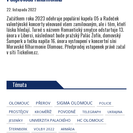
22. listopadu 2022
Začátkem roku 2023 odehraje populární kapela O5 a Radeček
valentýnské koncerty věnované všem zamilovaným, ale i těm, kteří
lásku hledají. Turné s názvem Romantický smyčce odstartuje 13.
února v Liberci, následovat bude pražský Palác Žofín, domovský
Šumperk a tečku napíše 16. února vystoupení v koncertní síni
Moravské filharmonie Olomouc. Předprodej vstupenek právě začal
v síti Tickelive.cz.
Témata
SIGMA OLOMOUC
OLOMOUC
PŘEROV
POLICIE
PROSTĚJOV
POVODNĚ
KROMĚŘÍŽ
TELEGRAPH
UKRAJINA
HC OLOMOUC
UNIVERZITA PALACKÉHO
JESENÍKY
ŠTERNBERK
VOLBY 2022
ARMÁDA