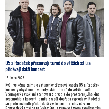
O5 a Radeček přesouvají turné do větších sálů a
přidávají další koncert
16. ledna 2023
Kvůli velkému zájmu o vstupenky přesouvá kapela O5 a Radeček
koncerty chystaného valentýnského turné do větších sálů.
V Šumperku však ani stěhování z divadla do prostornějšího kina
nepomohlo a koncert je měsíc a půl dopředu vyprodaný. Radečci
se proto rozhodli přidat další vystoupení. Turné s názvem
Romantický smyčce na Valentýna je věnované všem zamilovaným,