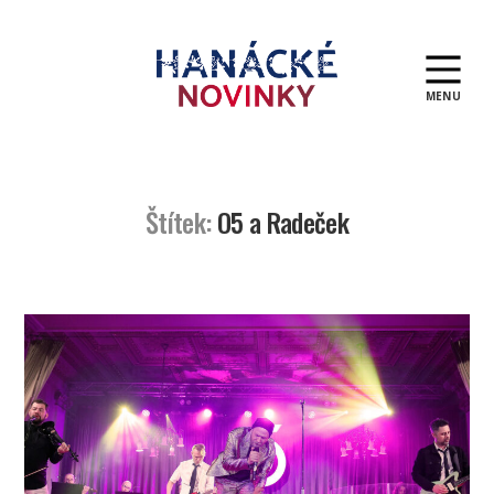
MENU
Hanácké
novinky
Štítek:
O5 a Radeček