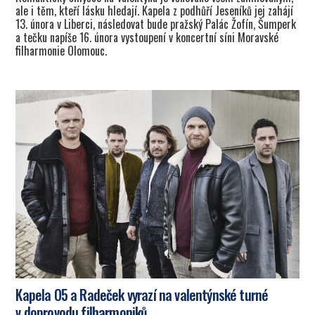
ale i těm, kteří lásku hledají. Kapela z podhůří Jeseníků jej zahájí
13. února v Liberci, následovat bude pražský Palác Žofín, Šumperk
a tečku napíše 16. února vystoupení v koncertní síni Moravské
filharmonie Olomouc.
Kapela O5 a Radeček vyrazí na valentýnské turné
v doprovodu filharmoniků