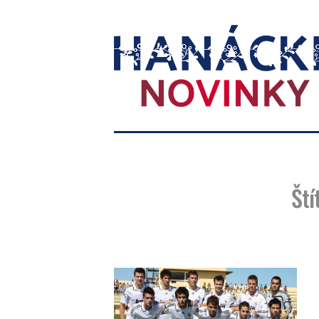
Hanácké
novinky
Ští