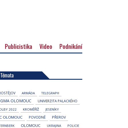
Publicistika
Video
Podnikání
Témata
ROSTĚJOV
ARMÁDA
TELEGRAPH
IGMA OLOMOUC
UNIVERZITA PALACKÉHO
OLBY 2022
KROMĚŘÍŽ
JESENÍKY
C OLOMOUC
POVODNĚ
PŘEROV
OLOMOUC
TERNBERK
UKRAJINA
POLICIE