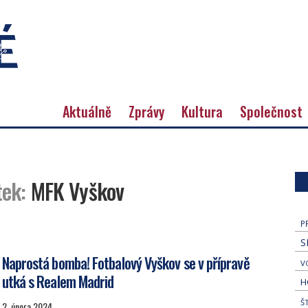
Aktuálně
Zprávy
Kultura
Společnost
tek:
MFK Vyškov
P
S
Naprostá bomba! Fotbalový Vyškov se v přípravě
V
utká s Realem Madrid
H
Š
2. února 2024