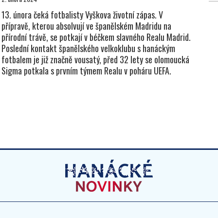
13. února čeká fotbalisty Vyškova životní zápas. V
přípravě, kterou absolvují ve španělském Madridu na
přírodní trávě, se potkají v béčkem slavného Realu Madrid.
Poslední kontakt španělského velkoklubu s hanáckým
fotbalem je již značně vousatý, před 32 lety se olomoucká
Sigma potkala s prvním týmem Realu v poháru UEFA.