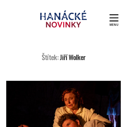
MENU
Hanácké
novinky
Štítek:
Jiří Wolker