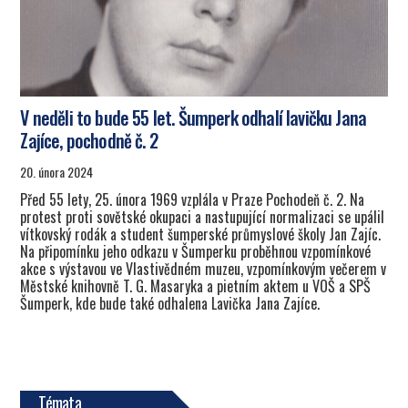
V neděli to bude 55 let. Šumperk odhalí lavičku Jana
Zajíce, pochodně č. 2
20. února 2024
Před 55 lety, 25. února 1969 vzplála v Praze Pochodeň č. 2. Na
protest proti sovětské okupaci a nastupující normalizaci se upálil
vítkovský rodák a student šumperské průmyslové školy Jan Zajíc.
Na připomínku jeho odkazu v Šumperku proběhnou vzpomínkové
akce s výstavou ve Vlastivědném muzeu, vzpomínkovým večerem v
Městské knihovně T. G. Masaryka a pietním aktem u VOŠ a SPŠ
Šumperk, kde bude také odhalena Lavička Jana Zajíce.
Témata