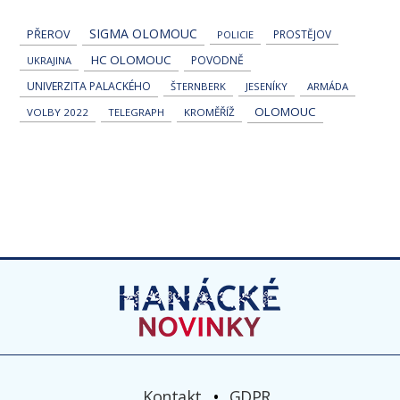
SIGMA OLOMOUC
PŘEROV
PROSTĚJOV
POLICIE
HC OLOMOUC
POVODNĚ
UKRAJINA
UNIVERZITA PALACKÉHO
ŠTERNBERK
JESENÍKY
ARMÁDA
OLOMOUC
VOLBY 2022
TELEGRAPH
KROMĚŘÍŽ
Kontakt
GDPR