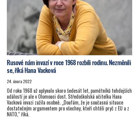
Rusové nám invazí v roce 1968 rozbili rodinu. Nezměnili
se, říká Hana Vacková
24. února 2022
Od roku 1968 už uplynulo skoro šedesát let, pamětníků tehdejších
událostí je ale v Olomouci dost. Středoškolská učitelka Hana
Vacková invazi zažila osobně. „Doufám, že je současná situace
dostatečným argumentem pro všechny, kteří chtěli pryč z EU a z
NATO,“ říká.