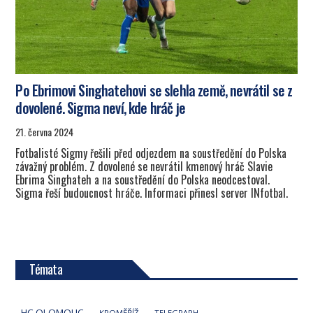
Po Ebrimovi Singhatehovi se slehla země, nevrátil se z
dovolené. Sigma neví, kde hráč je
21. června 2024
Fotbalisté Sigmy řešili před odjezdem na soustředění do Polska
závažný problém. Z dovolené se nevrátil kmenový hráč Slavie
Ebrima Singhateh a na soustředění do Polska neodcestoval.
Sigma řeší budoucnost hráče. Informaci přinesl server INfotbal.
Témata
HC OLOMOUC
KROMĚŘÍŽ
TELEGRAPH