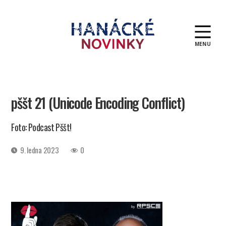
MENU
Hanácké
novinky
pššt 21 (Unicode Encoding Conflict)
Foto: Podcast Pššt!
Datum
9. ledna 2023
0
příspěvku