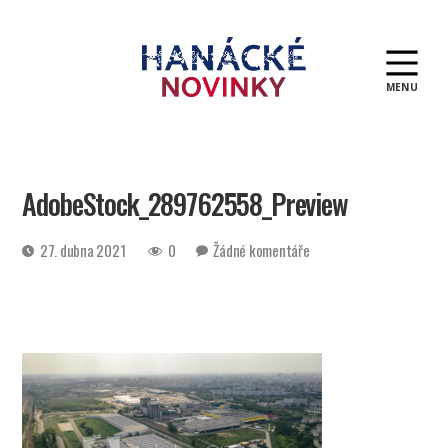
MENU
Hanácké
novinky
AdobeStock_289762558_Preview
Datum
u
27. dubna 2021
0
Žádné komentáře
příspěvku
textu
s
názvem
AdobeStock_289762558