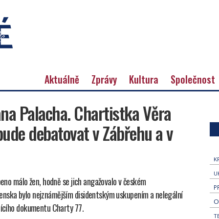
Aktuálně
Zprávy
Kultura
Společnost
na Palacha. Chartistka Věra
bude debatovat v Zábřehu a v
K
U
upeno málo žen, hodně se jich angažovalo v českém
P
enska bylo nejznámějším disidentským uskupením a nelegální
O
ajícího dokumentu Charty 77.
T