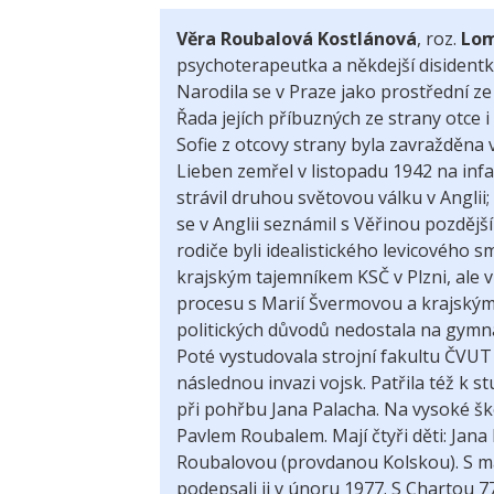
Věra Roubalová Kostlánová
, roz.
Lo
psychoterapeutka a někdejší disidentka
Narodila se v Praze jako prostřední ze
Řada jejích příbuzných ze strany otce 
Sofie z otcovy strany byla zavražděna
Lieben zemřel v listopadu 1942 na infa
strávil druhou světovou válku v Anglii
se v Anglii seznámil s Věřinou pozděj
rodiče byli idealistického levicového
krajským tajemníkem KSČ v Plzni, ale v
procesu s Marií Švermovou a krajskými 
politických důvodů nedostala na gymn
Poté vystudovala strojní fakultu ČVUT 
následnou invazi vojsk. Patřila též 
při pohřbu Jana Palacha. Na vysoké š
Pavlem Roubalem. Mají čtyři děti: Jan
Roubalovou (provdanou Kolskou). S ma
podepsali ji v únoru 1977. S Chartou
7