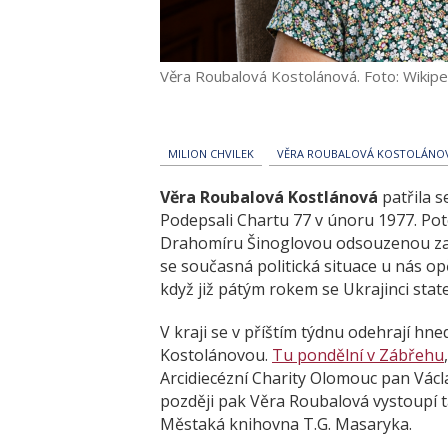
Věra Roubalová Kostolánová. Foto: Wikipe
MILION CHVILEK
VĚRA ROUBALOVÁ KOSTOLÁNO
Věra Roubalová Kostlánová
patřila s
Podepsali Chartu 77 v únoru 1977. Poté 
Drahomíru Šinoglovou odsouzenou za ší
se současná politická situace u nás op
když již pátým rokem se Ukrajinci state
V kraji se v příštím týdnu odehrají h
Kostolánovou.
Tu pondělní v Zábřehu
Arcidiecézní Charity Olomouc pan Václ
později pak Věra Roubalová vystoupí 
Městaká knihovna T.G. Masaryka.