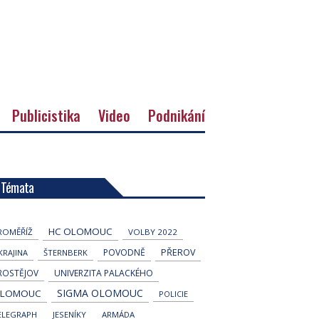
Publicistika
Video
Podnikání
Témata
HC OLOMOUC
ROMĚŘÍŽ
VOLBY 2022
POVODNĚ
PŘEROV
KRAJINA
ŠTERNBERK
ROSTĚJOV
UNIVERZITA PALACKÉHO
SIGMA OLOMOUC
LOMOUC
POLICIE
ELEGRAPH
JESENÍKY
ARMÁDA