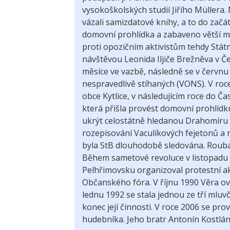
vysokoškolských studií Jiřího Müllera
vázali samizdatové knihy, a to do zač
domovní prohlídka a zabaveno větší m
proti opozičním aktivistům tehdy Státn
návštěvou Leonida Iljiče Brežněva v Če
měsíce ve vazbě, následně se v červn
nespravedlivě stíhaných (VONS). V roc
obce Kytlice, v následujícím roce do Ča
která přišla provést domovní prohlíd
ukrýt celostátně hledanou Drahomíru 
rozepisování Vaculíkových fejetonů a n
byla StB dlouhodobě sledována. Roubal
Během sametové revoluce v listopadu 1
Pelhřimovsku organizoval protestní akc
Občanského fóra. V říjnu 1990 Věra ovd
lednu 1992 se stala jednou ze tří mluv
konec její činnosti.
V roce 2006 se prov
hudebníka. Jeho bratr Antonín Kostlán