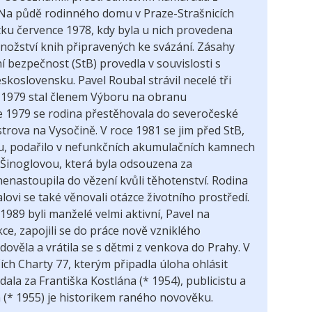
. Na půdě rodinného domu v Praze-Strašnicích
átku července 1978, kdy byla u nich provedena
nožství knih připravených ke svázání. Zásahy
í bezpečnost (StB) provedla v souvislosti s
skoslovensku. Pavel Roubal strávil necelé tři
u 1979 stal členem Výboru na obranu
e 1979 se rodina přestěhovala do severočeské
strova na Vysočině. V roce 1981 se jim před StB,
ku, podařilo v nefunkčních akumulačních kamnech
Šinoglovou, která byla odsouzena za
enastoupila do vězení kvůli těhotenství. Rodina
ovi se také věnovali otázce životního prostředí.
989 byli manželé velmi aktivní, Pavel na
e, zapojili se do práce nově vzniklého
ověla a vrátila se s dětmi z venkova do Prahy. V
čích Charty
77, kterým připadla úloha ohlásit
dala za Františka Kostlána (* 1954), publicistu a
 (* 1955) je historikem raného novověku.