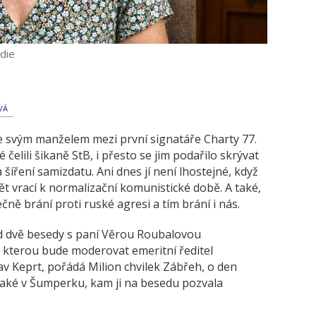
die
VÁ
e svým manželem mezi první signatáře Charty 77.
čelili šikaně StB, i přesto se jim podařilo skrývat
ření samizdatu. Ani dnes jí není lhostejné, když
ět vrací k normalizační komunistické době. A také,
čně brání proti ruské agresi a tím brání i nás.
ned dvě besedy s paní Věrou Roubalovou
, kterou bude moderovat emeritní ředitel
av Keprt, pořádá Milion chvilek Zábřeh, o den
také v Šumperku, kam ji na besedu pozvala