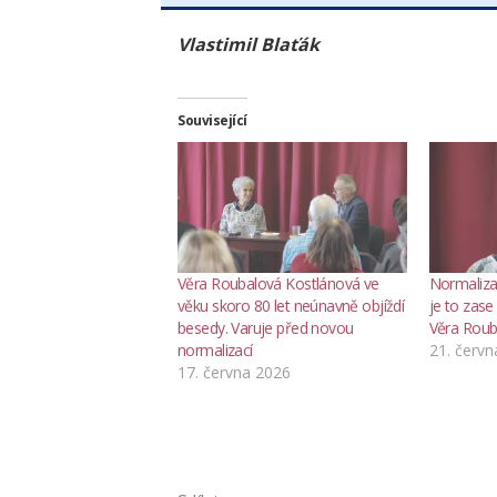
Vlastimil Blaťák
Související
Věra Roubalová Kostlánová ve
Normalizac
věku skoro 80 let neúnavně objíždí
je to zase
besedy. Varuje před novou
Věra Roub
normalizací
21. červn
17. června 2026