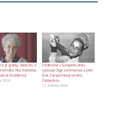
e je zpátky, vláda lže, a
V knihovně v Šumperku dnes
 normální, říká chartistka
vystoupí Olga Sommerová a John
alová Kostlánová
Bok. Zavzpomínají na Věru
a 2026
Čáslavskou
12. května 2026