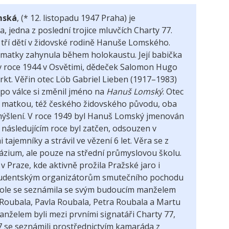
mská
, (*
12.
listopadu 1947 Praha) je
, jedna z poslední trojice mluvčích Charty
77.
 tří dětí v židovské rodině Hanuše Lomského.
i matky zahynula během holokaustu. Její babička
 v roce 1944 v Osvětimi, dědeček Salomon Hugo
rkt. Věřin otec Löb Gabriel Lieben (1917–1983)
; po válce si změnil jméno na
Hanuš Lomský
. Otec
ší matkou, též českého židovského původu, oba
 smýšlení. V roce 1949 byl Hanuš Lomský jmenován
 následujícím roce byl zatčen, odsouzen v
tajemníky a strávil ve vězení 6
let. Věra se z
ázium, ale pouze na střední průmyslovou školu.
v Praze, kde aktivně prožila Pražské jaro i
k studentským organizátorům smutečního pochodu
kole se seznámila se svým budoucím manželem
a Roubala, Pavla Roubala, Petra Roubala a Martu
nželem byli mezi prvními signatáři Charty
77,
7 se seznámili prostřednictvím kamaráda z