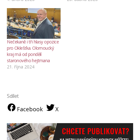
Nečekaně i tři hlasy opozice
pro Oklešťka. Olomoucký
kraj má od pondělí
staronového hejtmana
21. října 2024
Sdílet
Facebook
X