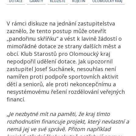
DOTACE
GRANTY
KLUZIŠTĚ
KOJETÍN
OLOMOUCKÝ KRAJ
V rámci diskuze na jednání zastupitelstva
zaznělo, že tento postup může otevřít
„pandořinu skříňku“ a vést k lavině žádostí o
mimořádné dotace ze strany dalších měst a
obcí. Klub Starostů pro Olomoucký kraj
nepodpořil udělení dotace. Jak upozornil
zastupitel Josef Suchánek, nesouhlas není
namířen proti podpoře sportovních aktivit
dětí a seniorů, ale proti nekoncepčnímu a
nesystémovému řešení rozdělování veřejných
financí.
„Je nezbytné mít na paměti, že kraj tímto
rozhodnutím financuje projekt, který nevlastní a
nemá jej ve své správě. Přitom například