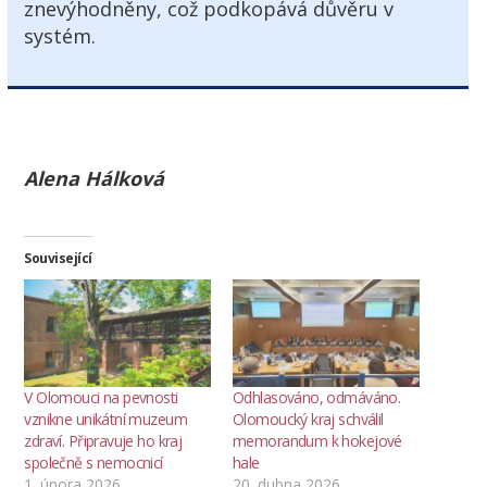
znevýhodněny, což podkopává důvěru v
systém.
Alena Hálková
Související
V Olomouci na pevnosti
Odhlasováno, odmáváno.
vznikne unikátní muzeum
Olomoucký kraj schválil
zdraví. Připravuje ho kraj
memorandum k hokejové
společně s nemocnicí
hale
1. února 2026
20. dubna 2026