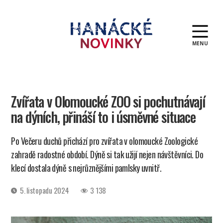
MENU
Hanácké
novinky
Zvířata v Olomoucké ZOO si pochutnávají
na dýních, přináší to i úsměvné situace
Po Večeru duchů přichází pro zvířata v olomoucké Zoologické
zahradě radostné období. Dýně si tak užijí nejen návštěvníci. Do
klecí dostala dýně s nejrůznějšími pamlsky uvnitř.
Datum
5. listopadu 2024
3 138
příspěvku