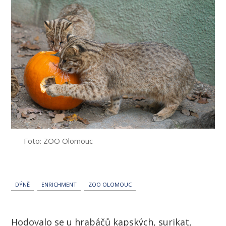
Foto: ZOO Olomouc
DÝNĚ
ENRICHMENT
ZOO OLOMOUC
Hodovalo se u hrabáčů kapských, surikat,