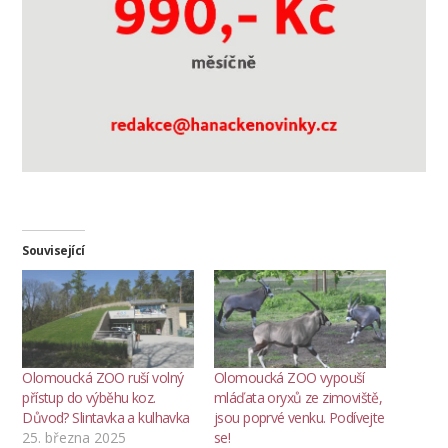
Související
Olomoucká ZOO ruší volný
Olomoucká ZOO vypouší
přístup do výběhu koz.
mláďata oryxů ze zimoviště,
Důvod? Slintavka a kulhavka
jsou poprvé venku. Podívejte
25. března 2025
se!