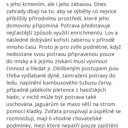
s jeho krmením, ale i jeho zábavou. Dnes
zahrady dbají na to, aby se výběhy co nejvíce
přiblížily přírodnímu prostředí, které jeho
domovinu připomíná. Potrava představuje
nejčastější způsob využití enrichmentu. Lov a
následné dobývání kořisti zaberou v přírodě
mnoho času. Proto je pro zvíře podnětné, když
nedostane svou potravu připravenou pouze
do misky a k jejímu získání musí vyvinout
činnost a hledat ji. Oblíbeným postupem jsou
třeba vydlabané dýně, zamražení potravy do
ledu, naplnění bambusového tubusu červy,
případně jakékoliv pletence z hasičských
hadic, v nichž může být potrava také
uschována. Jaguárům se maso věší na strom
pomocí kladky. Zvířata prospívají a úspěšně se
rozmnožují, mají-li vhodné chovatelské
podmínky, mezi které nepatří pouze zajištění