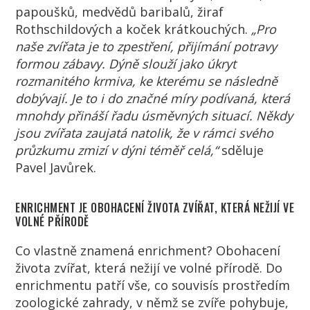
papoušků, medvědů baribalů, žiraf
Rothschildových a koček krátkouchých.
„Pro
naše zvířata je to zpestření, přijímání potravy
formou zábavy. Dýně slouží jako úkryt
rozmanitého krmiva, ke kterému se následně
dobývají. Je to i do značné míry podívaná, která
mnohdy přináší řadu úsměvných situací. Někdy
jsou zvířata zaujatá natolik, že v rámci svého
průzkumu zmizí v dýni téměř celá,“
sděluje
Pavel Javůrek.
ENRICHMENT JE OBOHACENÍ ŽIVOTA ZVÍŘAT, KTERÁ NEŽIJÍ VE
VOLNÉ PŘÍRODĚ
Co vlastně znamená enrichment? Obohacení
života zvířat, která nežijí ve volné přírodě. Do
enrichmentu patří vše, co souvisís prostředím
zoologické zahrady, v němž se zvíře pohybuje,