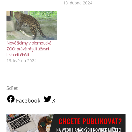
18. dubna 2024
Nové šelmy v olomoucké
ZOO: právě přijeli úžasní
levharti čínští
13. května 2024
Sdílet
Facebook
X