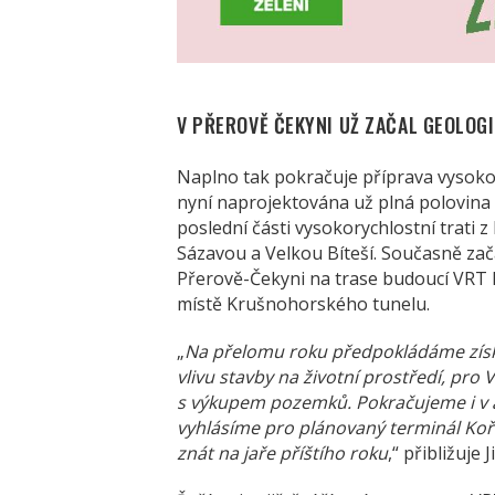
V PŘEROVĚ ČEKYNI UŽ ZAČAL GEOLOG
Naplno tak pokračuje příprava vysokor
nyní naprojektována už plná polovina b
poslední části vysokorychlostní trati 
Sázavou a Velkou Bíteší. Současně zač
Přerově-Čekyni na trase budoucí VRT M
místě Krušnohorského tunelu.
„
Na přelomu roku předpokládáme získá
vlivu stavby na životní prostředí, pr
s výkupem pozemků. Pokračujeme i v ar
vyhlásíme pro plánovaný terminál Ko
znát na jaře příštího roku
,“ přibližuje 