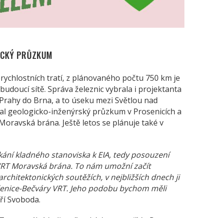
ICKÝ PRŮZKUM
ychlostních tratí, z plánovaného počtu 750 km je
udoucí sítě. Správa železnic vybrala i projektanta
z Prahy do Brna, a to úseku mezi Světlou nad
al geologicko-inženýrský průzkum v Prosenicích a
oravská brána. Ještě letos se plánuje také v
ní kladného stanoviska k EIA, tedy posouzení
o VRT Moravská brána. To nám umožní začít
chitektonických soutěžích, v nejbližších dnech ji
řenice-Bečváry VRT. Jeho podobu bychom měli
Jiří Svoboda.