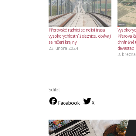
Přerovské radnici se nelíbí trasa
Vysokorych
vysokorychlostní železnice, obávají
Přerova č
se ničení krajiny
chráněné 
23. února 2024
devastaci
3. březn
Sdílet
Facebook
X