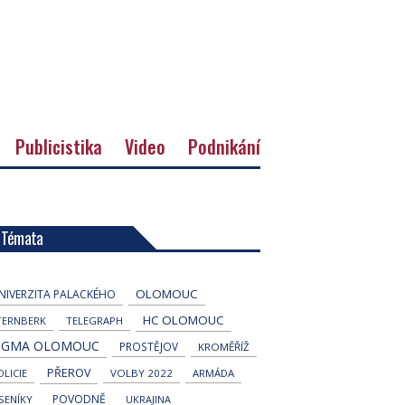
Publicistika
Video
Podnikání
Témata
OLOMOUC
NIVERZITA PALACKÉHO
HC OLOMOUC
TERNBERK
TELEGRAPH
IGMA OLOMOUC
PROSTĚJOV
KROMĚŘÍŽ
PŘEROV
OLICIE
VOLBY 2022
ARMÁDA
POVODNĚ
ESENÍKY
UKRAJINA