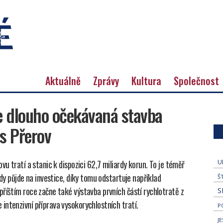
Aktuálně
Zprávy
Kultura
Společnost
 se dlouho očekávaná stavba
es Přerov
vu tratí a stanic k dispozici 62,7 miliardy korun. To je téměř
U
rdy půjde na investice, díky tomu odstartuje například
Š
říštím roce začne také výstavba prvních částí rychlotratě z
S
intenzivní příprava vysokorychlostních tratí.
P
J