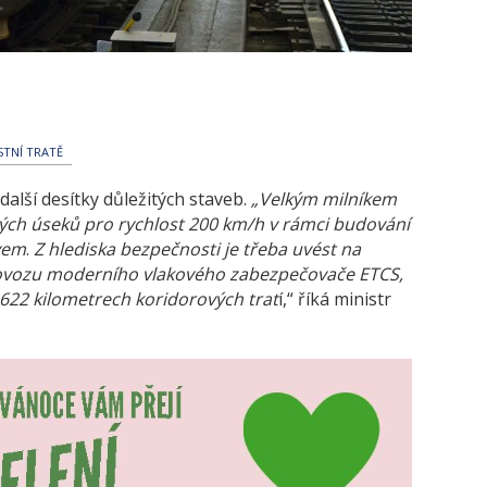
TNÍ TRATĚ
další desítky důležitých staveb.
„Velkým milníkem
vých úseků pro rychlost 200 km/h v rámci budování
vem
.
Z hlediska bezpečnosti je třeba uvést na
rovozu moderního vlakového zabezpečovače ETCS,
622 kilometrech koridorových trat
í,“ říká ministr