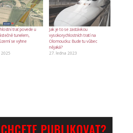
lostní trať povede u
Jak je to se zastávkou
ástečně tunelem,
vysokorychlostních tratí na
území se vyhne
Olomoucku: Bude tu vůbec
nějaká?
a 2025
27. ledna 2023