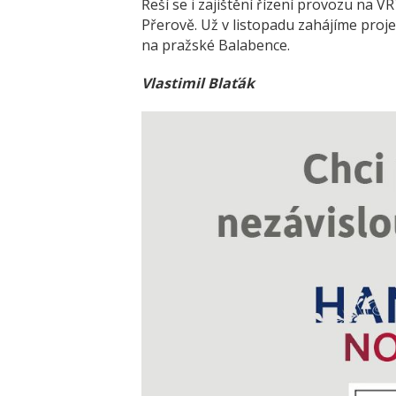
Řeší se i zajištění řízení provozu na V
Přerově. Už v listopadu zahájíme proj
na pražské Balabence.
Vlastimil Blaťák