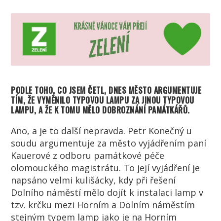
PODLE TOHO, CO JSEM ČETL, DNES MĚSTO ARGUMENTUJE
TÍM, ŽE VYMĚNILO TYPOVOU LAMPU ZA JINOU TYPOVOU
LAMPU, A ŽE K TOMU MĚLO DOBROZNÁNÍ PAMÁTKÁŘŮ.
Ano, a je to další nepravda. Petr Konečný u
soudu argumentuje za město vyjádřením paní
Kauerové z odboru památkové péče
olomouckého magistrátu. To její vyjádření je
napsáno velmi kulišácky, kdy při řešení
Dolního náměstí mělo dojít k instalaci lamp v
tzv. krčku mezi Horním a Dolním náměstím
stejným typem lamp jako je na Horním