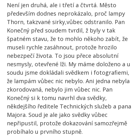
Není jen druhá, ale i třetí a čtvrtá. Město
především dodnes neprokázalo, proč lampy
Thorn, takzvané sirky,vůbec odstranilo. Pan
Konečný před soudem tvrdil, ž byly v tak
špatném stavu, že to mohlo někoho zabít, že
museli rychle zasáhnout, protože hrozilo
nebezpečí života. To jsou přece absolutní
nesmysly, otevřené lži. My máme doloženo a u
soudu jsme dokládali svědkem i fotografiemi,
že lampám vůbec nic nebylo. Ani jedna nebyla
zkorodovaná, nebylo jim vůbec nic. Pan
Konečný si k tomu navrhl dva svědky,
někdejšího ředitele Technických služeb a pana
Majora. Soud je ale jako svědky vůbec
nepřipustil, protože dokazování samozřejmě
probíhalo u prvního stupně.