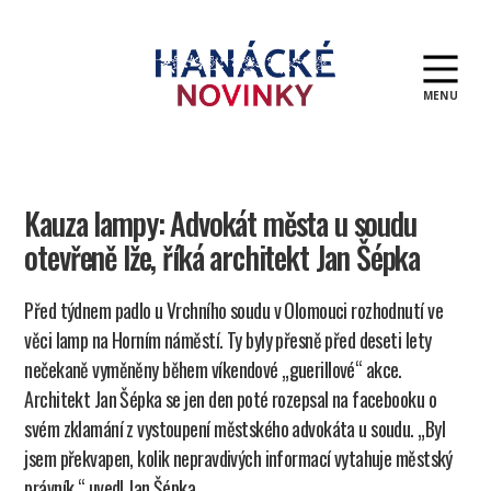
MENU
Hanácké
novinky
Kauza lampy: Advokát města u soudu
otevřeně lže, říká architekt Jan Šépka
Před týdnem padlo u Vrchního soudu v Olomouci rozhodnutí ve
věci lamp na Horním náměstí. Ty byly přesně před deseti lety
nečekaně vyměněny během víkendové „guerillové“ akce.
Architekt Jan Šépka se jen den poté rozepsal na facebooku o
svém zklamání z vystoupení městského advokáta u soudu. „Byl
jsem překvapen, kolik nepravdivých informací vytahuje městský
právník,“ uvedl Jan Šépka.