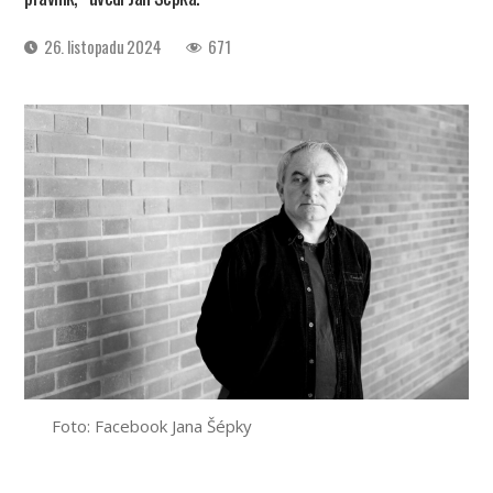
Datum
26. listopadu 2024
671
příspěvku
Foto: Facebook Jana Šépky