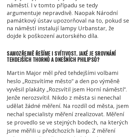
náměstí. I v tomto případu se tedy
argumentuje nepravdivě. Naopak Národní
památkový ústav upozorňoval na to, pokud se
na náměstí instalují lampy Urbanstar, že
dojde k poškození autorského díla.
SAMOZŘEJMĚ ŘEŠÍME I SVÍTIVOST. JAKÉ JE SROVNÁNÍ
TEHDEJŠÍCH THORNŮ A DNEŠNÍCH PHILIPSŮ?
Martin Major měl před tehdejšími volbami
heslo „Rozsvítíme město“ a den po výměně
vyvěsil plakáty „Rozsvítil jsem Horní náměstí“.
Jenže nerozsvítil. Nikdo z města si nenechal
udělat žádné měření. Na rozdíl od města, jsem
nechal specialisty měření zrealizovat. Měření
se provedlo se ve stejných bodech, na kterých
jsme měřili u předchozích lamp. Z měření