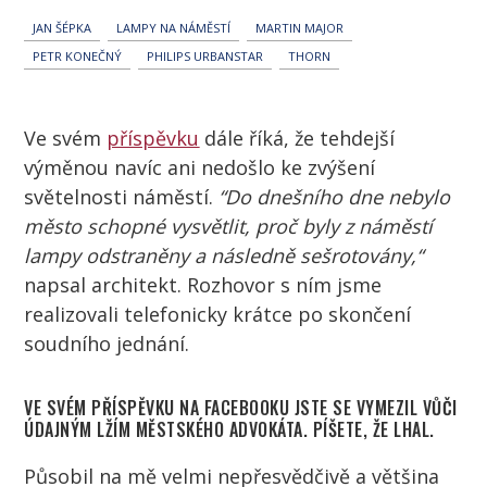
JAN ŠÉPKA
LAMPY NA NÁMĚSTÍ
MARTIN MAJOR
PETR KONEČNÝ
PHILIPS URBANSTAR
THORN
Ve svém
příspěvku
dále říká, že tehdejší
výměnou navíc ani nedošlo ke zvýšení
světelnosti náměstí.
“Do dnešního dne nebylo
město schopné vysvětlit, proč byly z náměstí
lampy odstraněny a následně sešrotovány,“
napsal architekt. Rozhovor s ním jsme
realizovali telefonicky krátce po skončení
soudního jednání.
VE SVÉM PŘÍSPĚVKU NA FACEBOOKU JSTE SE VYMEZIL VŮČI
ÚDAJNÝM LŽÍM MĚSTSKÉHO ADVOKÁTA. PÍŠETE, ŽE LHAL.
Působil na mě velmi nepřesvědčivě a většina