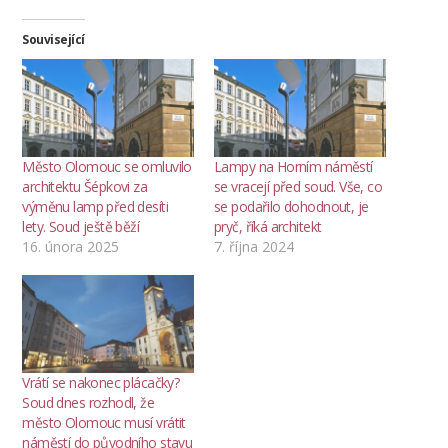
Související
Město Olomouc se omluvilo
Lampy na Horním náměstí
architektu Šépkovi za
se vracejí před soud. Vše, co
výměnu lamp před desíti
se podařilo dohodnout, je
lety. Soud ještě běží
pryč, říká architekt
16. února 2025
7. října 2024
Vrátí se nakonec plácačky?
Soud dnes rozhodl, že
město Olomouc musí vrátit
náměstí do původního stavu