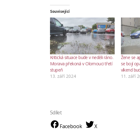
Související
Kritická situace bude v neděli ráno.
Žene se a
Morava překoná v Olomouci třetí
se bojí op
stupeň
víkend bud
13. září 2024
11. září 
Sdílet
Facebook
X