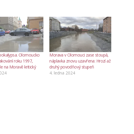
pokalypsa. Olomoucko
Morava v Olomouci zase stoupá,
akování roku 1997,
náplavka znovu uzavřena: Hrozí až
e na Moravě kritický
druhý povodňový stupeň
2024
4. ledna 2024