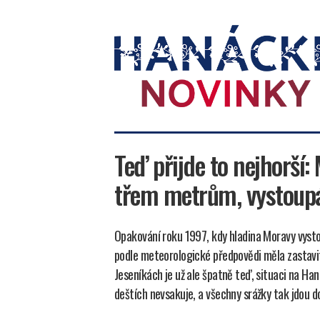
Hanácké
novinky
Teď přijde to nejhorší:
třem metrům, vystoupá
Opakování roku 1997, kdy hladina Moravy vystou
podle meteorologické předpovědi měla zastavit 
Jeseníkách je už ale špatně teď, situaci na Han
deštích nevsakuje, a všechny srážky tak jdou d