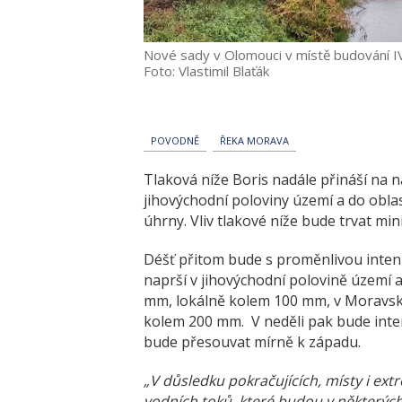
Nové sady v Olomouci v místě budování I
Foto: Vlastimil Blaťák
POVODNĚ
ŘEKA MORAVA
Tlaková níže Boris nadále přináší na n
jihovýchodní poloviny území a do obla
úhrny. Vliv tlakové níže bude trvat mi
Déšť přitom bude s proměnlivou inte
naprší v jihovýchodní polovině území 
mm, lokálně kolem 100 mm, v Moravsko
kolem 200 mm.
V neděli pak bude inte
bude přesouvat mírně k západu.
„V důsledku pokračujících, místy i ex
vodních toků, které budou v některých