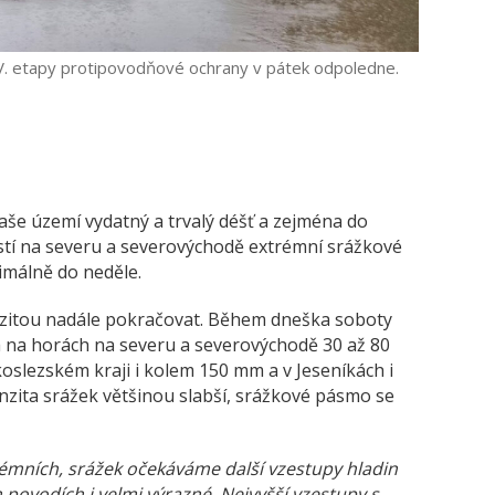
V. etapy protipovodňové ochrany v pátek odpoledne.
aše území vydatný a trvalý déšť a zejména do
stí na severu a severovýchodě extrémní srážkové
nimálně do neděle
.
nzitou nadále pokračovat. Během dneška soboty
a na horách na severu a severovýchodě 30 až 80
slezském kraji i kolem 150 mm a v Jeseníkách i
nzita srážek většinou slabší, srážkové pásmo se
trémních, srážek očekáváme další vzestupy hladin
 povodích i velmi výrazné. Nejvyšší vzestupy s