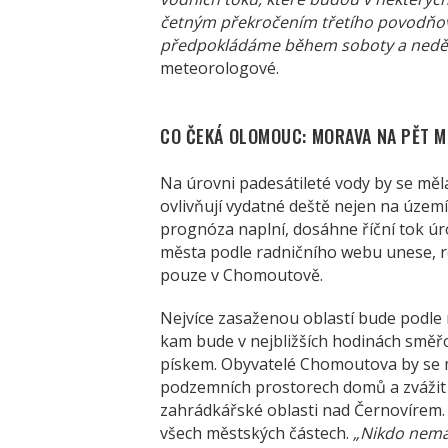
četným překročením třetího povodňov
předpokládáme během soboty a neděle 
meteorologové.
CO ČEKÁ OLOMOUC: MORAVA NA PĚT M
Na úrovni padesátileté vody by se měl
ovlivňují vydatné deště nejen na území
prognóza naplní, dosáhne říční tok ú
města podle radničního webu unese, rozl
pouze v Chomoutově.
Nejvíce zasaženou oblastí bude podl
kam bude v nejbližších hodinách směř
pískem. Obyvatelé Chomoutova by se 
podzemních prostorech domů a zvážit i
zahrádkářské oblasti nad Černovírem. 
všech městských částech.
„Nikdo nemá