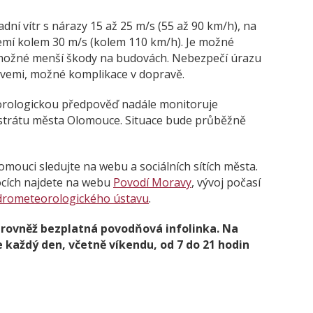
dní vítr s nárazy 15 až 25 m/s (55 až 90 km/h), na
mí kolem 30 m/s (kolem 110 km/h). Je možné
 možné menší škody na budovách. Nebezpečí úrazu
vemi, možné komplikace v dopravě.
eorologickou předpověď nadále monitoruje
strátu města Olomouce. Situace bude průběžně
omouci sledujte na webu a sociálních sítích města.
tocích najdete na webu
Povodí Moravy
, vývoj počasí
drometeorologického ústavu
.
i rovněž bezplatná povodňová infolinka. Na
 každý den, včetně víkendu, od 7 do 21 hodin