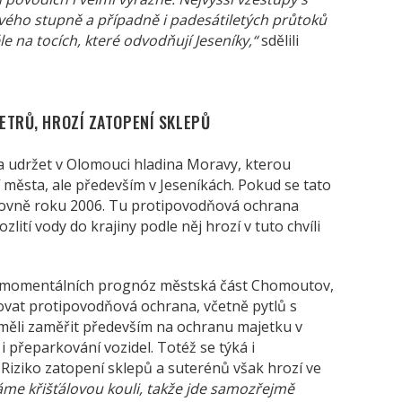
ého stupně a případně i padesátiletých průtoků
na tocích, které odvodňují Jeseníky,“
sdělili
ETRŮ, HROZÍ ZATOPENÍ SKLEPŮ
a udržet v Olomouci hladina Moravy, kterou
 města, ale především v Jeseníkách. Pokud se tato
rovně roku 2006. Tu protipovodňová ochrana
ití vody do krajiny podle něj hrozí v tuto chvíli
e momentálních prognóz městská část Chomoutov,
ovat protipovodňová ochrana, včetně pytlů s
měli zaměřit především na ochranu majetku v
 přeparkování vozidel. Totéž se týká i
Riziko zatopení sklepů a suterénů však hrozí ve
me křišťálovou kouli, takže jde samozřejmě