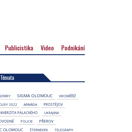
Publicistika
Video
Podnikání
Témata
SIGMA OLOMOUC
ESENÍKY
KROMĚŘÍŽ
PROSTĚJOV
OLBY 2022
ARMÁDA
NIVERZITA PALACKÉHO
UKRAJINA
OVODNĚ
PŘEROV
POLICIE
C OLOMOUC
ŠTERNBERK
TELEGRAPH