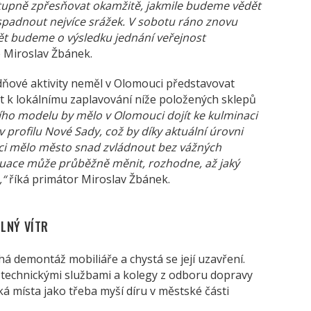
upně zpřesňovat okamžitě, jakmile budeme vědět
spadnout nejvíce srážek. V sobotu ráno znovu
t budeme o výsledku jednání veřejnost
e Miroslav Žbánek.
dňové aktivity neměl v Olomouci představovat
 k lokálnímu zaplavování níže položených sklepů
ího modelu by mělo v Olomouci dojít ke kulminaci
v profilu Nové Sady, což by díky aktuální úrovni
i mělo město snad zvládnout bez vážných
tuace může průběžně měnit, rozhodne, až jaký
,“
říká primátor Miroslav Žbánek.
ILNÝ VÍTR
 demontáž mobiliáře a chystá se její uzavření.
 technickými službami a kolegy z odboru dopravy
cká místa jako třeba myší díru v městské části