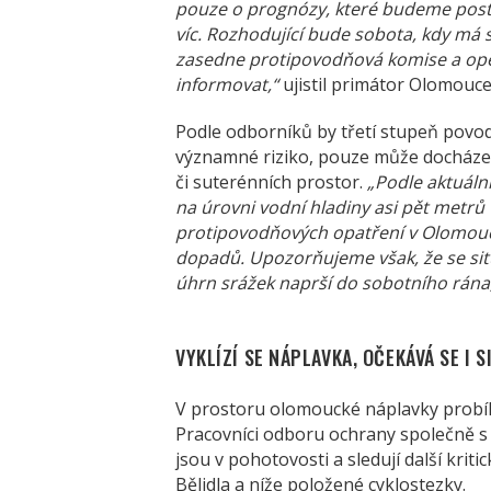
pouze o prognózy, které budeme post
víc. Rozhodující bude sobota, kdy má 
zasedne protipovodňová komise a opě
informovat,“
ujistil primátor Olomouc
Podle odborníků by třetí stupeň povo
významné riziko, pouze může docházet
či suterénních prostor.
„Podle aktuáln
na úrovni vodní hladiny asi pět metrů 
protipovodňových opatření v Olomouc
dopadů. Upozorňujeme však, že se si
úhrn srážek naprší do sobotního rána
VYKLÍZÍ SE NÁPLAVKA, OČEKÁVÁ SE I S
V prostoru olomoucké náplavky probíhá
Pracovníci odboru ochrany společně s
jsou v pohotovosti a sledují další kriti
Bělidla a níže položené cyklostezky.