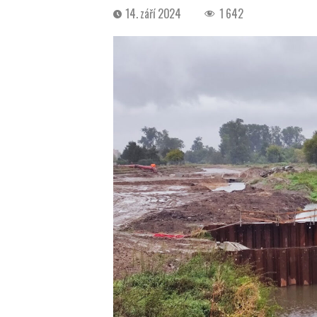
Datum
14. září 2024
1 642
příspěvku