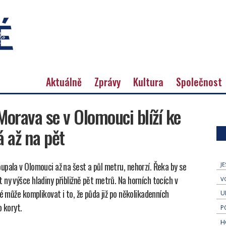
Aktuálně
Zprávy
Kultura
Společnost
 Morava se v Olomouci blíží ke
 až na pět
pala v Olomouci až na šest a půl metru, nehorzí. Řeka by se
J
ny výšce hladiny přibližně pět metrů. Na horních tocích v
V
é může komplikovat i to, že půda již po několikadenních
U
o koryt.
P
H