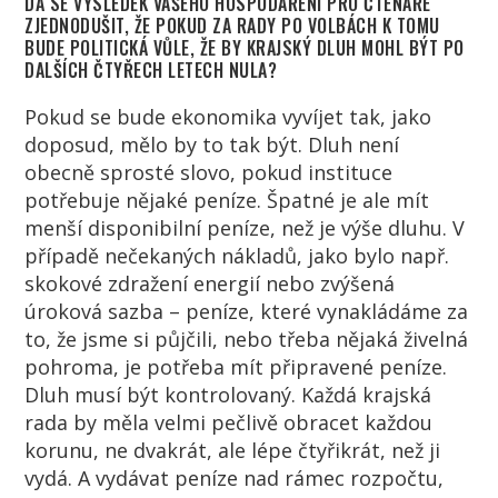
DÁ SE VÝSLEDEK VAŠEHO HOSPODAŘENÍ PRO ČTENÁŘE
ZJEDNODUŠIT, ŽE POKUD ZA RADY PO VOLBÁCH K TOMU
BUDE POLITICKÁ VŮLE, ŽE BY KRAJSKÝ DLUH MOHL BÝT PO
DALŠÍCH ČTYŘECH LETECH NULA?
Pokud se bude ekonomika vyvíjet tak, jako
doposud, mělo by to tak být. Dluh není
obecně sprosté slovo, pokud instituce
potřebuje nějaké peníze. Špatné je ale mít
menší disponibilní peníze, než je výše dluhu. V
případě nečekaných nákladů, jako bylo např.
skokové zdražení energií nebo zvýšená
úroková sazba – peníze, které vynakládáme za
to, že jsme si půjčili, nebo třeba nějaká živelná
pohroma, je potřeba mít připravené peníze.
Dluh musí být kontrolovaný. Každá krajská
rada by měla velmi pečlivě obracet každou
korunu, ne dvakrát, ale lépe čtyřikrát, než ji
vydá. A vydávat peníze nad rámec rozpočtu,