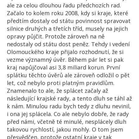
ale za celou dlouhou řadu předchozích rad.
Začalo to kolem roku 2008, kdy si kraje, které
předtím dostaly od státu povinnost spravovat
silnice druhých a třetích tříd, musely na jejich
opravy půjčit. Protože zároveň na ně
nedostaly od státu dost peněz. Tehdy i vedení
Olomouckého kraje přijalo rozhodnutí, že si
vezme významný úvěr. Během pár let si pak
kraj napůjčoval asi 3,8 miliard korun. První
splátku těchto úvěrů ale zároveň odložil o pět
let, což nebylo proti platným pravidlům.
Znamenalo to ale, že splácet začaly až
následující krajské rady, a tento dluh se táhl až
k nám. Minulou radu bych tedy z dluhu nevinil,
i ona jej splácela. Co ale nebylo dobře, že rady
před námi, včetně té minulé, nesplácely dluh
takovou rychlostí, jakou mohly. O tom jsem
přesvědčen, protože ostatní kraje v tak