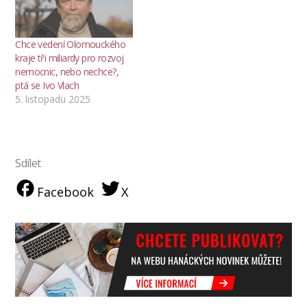
Chce vedení Olomouckého
kraje tři miliardy pro rozvoj
nemocnic, nebo nechce?,
ptá se Ivo Vlach
5. listopadu 2025
Sdílet
Facebook
X