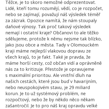
Těžce, je to skoro nemožné odprezentovat.
Lidé, kteří tomu rozumějí, vědí, co je rozpočet,
nebo se zajímají, považují náš výsledek téměř
za zázrak. Opozice namítá, že nám stoupaly
daňové výnosy. Tak proč takový výsledek
nemají i ostatní kraje? Občanovi to ale těžko
sdělujeme, protože k němu nejsme tak blízko,
jako jsou obce a města. Tady v Olomouckém
kraji máme nejlepší vlakovou dopravu ze
všech krajů, to je fakt. Také je pravda, že
máme horší cesty, což občan vidí a oprávněně
nás za to kritizuje. Přestože je opravujeme
s maximální prioritou. Ale vnitřní dluh na
našich cestách, které jsou buď v havarijním,
nebo neuspokojivém stavu, je 29 miliard
korun. Je to už systémový problém, ne
rozpočtový, nebo že by někdo něco někam
zašantročil. Je to pro náš kraj opravdu velké