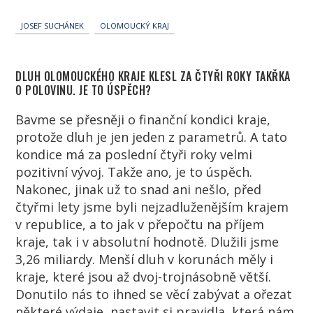
JOSEF SUCHÁNEK
OLOMOUCKÝ KRAJ
DLUH OLOMOUCKÉHO KRAJE KLESL ZA ČTYŘI ROKY TAKŘKA
O POLOVINU. JE TO ÚSPĚCH?
Bavme se přesněji o finanční kondici kraje,
protože dluh je jen jeden z parametrů. A tato
kondice má za poslední čtyři roky velmi
pozitivní vývoj. Takže ano, je to úspěch.
Nakonec, jinak už to snad ani nešlo, před
čtyřmi lety jsme byli nejzadluženějším krajem
v republice, a to jak v přepočtu na příjem
kraje, tak i v absolutní hodnotě. Dlužili jsme
3,26 miliardy. Menší dluh v korunách měly i
kraje, které jsou až dvoj-trojnásobně větší.
Donutilo nás to ihned se věcí zabývat a ořezat
některé výdaje, nastavit si pravidla, která nám