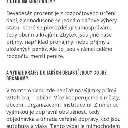
Z ČEHO MÁ KRAJ PŘÍJEM?
Devadesát procent je z rozpočtového určení
daní, zjednodušeně se jedná o daňové výběry
státu, které se přerozdělují samosprávám,
tedy obcím a krajům. Zbytek jsou jiné naše
příjmy, například pronájmy, nebo příjmy z
uložených peněz. Ale to jsou v rámci celého
rozpočtu menší peníze.
A VÝDAJE KRAJE? DO JAKÝCH OBLASTÍ JDOU? CO JDE
OBČANŮM?
V tomto ohledu zde není až na výjimky přímý
vztah kraj – občan. Více kooperujeme s městy,
obcemi, organizacemi, institucemi. Zmíněnou
výjimkou je dopravní obslužnost, tedy
objednávka a úhrada veřejné dopravy, což jsou
autobusy a vlaky. Tento výdaj je mimochodem