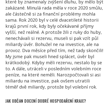
které by znamenaly zvýšení dluhu, by mělo být
zakázané. Minulá rada měla v roce 2020 smůlu,
ale částečně si za finanční problémy mohla
sama. Rok 2020 byl v celé dvacetileté historii
krajů první rok, kdy byly očekávané příjmy
vyšší, než reálné. A protože žili z ruky do huby,
nenechávali si rezervu, museli si pak vzít půl
miliardy úvěr. Bohužel ne na investice, ale na
provoz. Dva měsíce před tím, než tady skončili!
My jsme pak museli hned splácet, úvěr byl
krátkodobý. Kdyby měli rezervu, nestalo by se
to. A dále, utráceli v posledním volebním roce
peníze, na které neměli. Narozpočtovali si asi
miliardu na investice, pak ovšem utratili
téměř dvě miliardy, protože byl volební rok.
JAK OBČAN DOCENÍ DOBRÉ HOSPODAŘENÍ KRAJE?