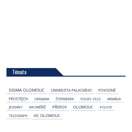
Témata
SIGMA OLOMOUC
UNIVERZITA PALACKÉHO
POVODNĚ
PROSTĚJOV
UKRAJINA
ŠTERNBERK
VOLBY 2022
ARMÁDA
OLOMOUC
PŘEROV
JESENÍKY
KROMĚŘÍŽ
POLICIE
HC OLOMOUC
TELEGRAPH