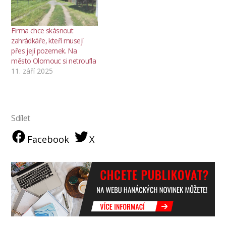
Firma chce skásnout
zahrádkáře, kteří musejí
přes její pozemek. Na
město Olomouc si netroufla
11. září 2025
Sdílet
Facebook
X