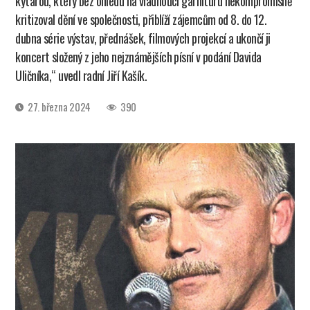
kytarou, který bez ohledu na vládnoucí garnituru nekompromisně
kritizoval dění ve společnosti, přiblíží zájemcům od 8. do 12.
dubna série výstav, přednášek, filmových projekcí a ukončí ji
koncert složený z jeho nejznámějších písní v podání Davida
Uličníka,“ uvedl radní Jiří Kašík.
Datum
27. března 2024
390
příspěvku