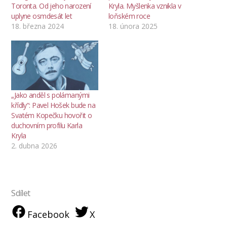
Toronta. Od jeho narození
Kryla. Myšlenka vznikla v
uplyne osmdesát let
loňském roce
18. března 2024
18. února 2025
„Jako anděl s polámanými
křídly“: Pavel Hošek bude na
Svatém Kopečku hovořit o
duchovním profilu Karla
Kryla
2. dubna 2026
Sdílet
Facebook
X