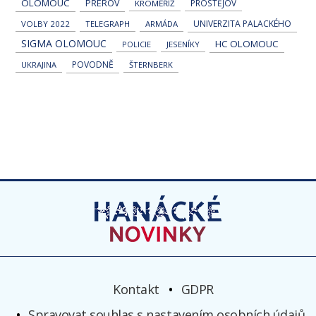
OLOMOUC
PŘEROV
PROSTĚJOV
KROMĚŘÍŽ
UNIVERZITA PALACKÉHO
VOLBY 2022
TELEGRAPH
ARMÁDA
SIGMA OLOMOUC
HC OLOMOUC
POLICIE
JESENÍKY
POVODNĚ
UKRAJINA
ŠTERNBERK
Kontakt
GDPR
Spravovat souhlas s nastavením osobních údajů