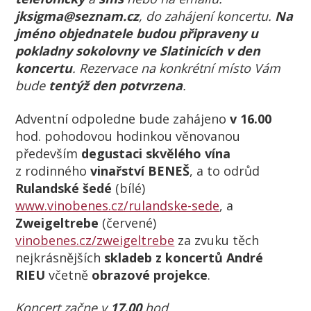
jksigma@seznam.cz
, do zahájení koncertu.
Na
jméno objednatele budou připraveny u
pokladny sokolovny ve Slatinicích v den
koncertu
. Rezervace na konkrétní místo Vám
bude
tentýž den potvrzena
.
Adventní odpoledne bude zahájeno
v 16.00
hod. pohodovou hodinkou věnovanou
především
degustaci skvělého vína
z rodinného
vinařství BENEŠ
, a to odrůd
Rulandské šedé
(bílé)
www.vinobenes.cz/rulandske-sede
, a
Zweigeltrebe
(červené)
vinobenes.cz/zweigeltrebe
za zvuku těch
nejkrásnějších
skladeb z koncertů André
RIEU
včetně
obrazové projekce
.
Koncert začne v
17.00
hod.