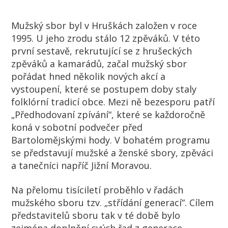
Mužský sbor byl v Hruškách založen v roce
1995. U jeho zrodu stálo 12 zpěváků. V této
první sestavě, rekrutující se z hrušeckých
zpěváků a kamarádů, začal mužský sbor
pořádat hned několik nových akcí a
vystoupení, které se postupem doby staly
folklórní tradicí obce. Mezi ně bezesporu patří
„Předhodovaní zpívání“, které se každoročně
koná v sobotní podvečer před
Bartolomějskými hody. V bohatém programu
se představují mužské a ženské sbory, zpěváci
a tanečníci napříč Jižní Moravou.
Na přelomu tisíciletí proběhlo v řadách
mužského sboru tzv. „střídání generací“. Cílem
představitelů sboru tak v té době bylo
zejména doplnění svých řad z generace