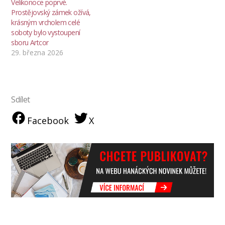
Velikonoce poprvé.
Prostějovský zámek ožívá,
krásným vrcholem celé
soboty bylo vystoupení
sboru Artcor
29. března 2026
Sdílet
Facebook
X