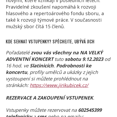
novými, které vznikají v posledních letech.
Pravidelné zkoušení napomáhá k rozvoji
hlasového a repertoárového fondu sboru, a
také k rozvoji týmové práce. V současnosti
mužský sbor čítá 15 členů.
KDE SEHNAT VSTUPENKY? SPĚCHEJTE, UBÝVÁ JICH
Pořadatelé
zvou vás všechny na
NA
VELKÝ
ADVENTNÍ KONCERT
tuto
sobotu 9.12.2023
od
16 hod. ve
Slatinicích
.
Podrobnosti ke
koncertu
, profily umělců a ukázky z jejich
vystoupení si můžete prohlédnout na
stránkách:
https://www.jirikubicek.cz/
REZERVACE A ZAKOUPENÍ VSTUPENEK
.
Vstupenky můžete rezervovat na
602545399
telefonicky
a
sms
nebo na emailu: