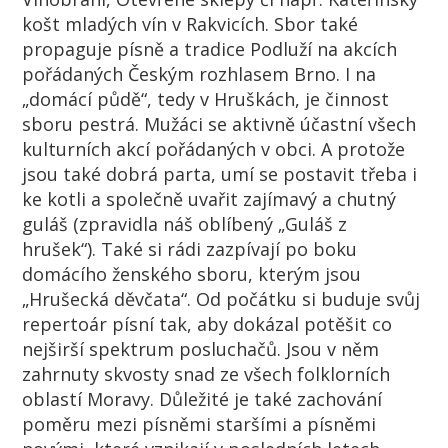
košt mladých vín v Rakvicích. Sbor také
propaguje písně a tradice Podluží na akcích
pořádaných Českým rozhlasem Brno. I na
„domácí půdě“, tedy v Hruškách, je činnost
sboru pestrá. Mužáci se aktivně účastní všech
kulturních akcí pořádaných v obci. A protože
jsou také dobrá parta, umí se postavit třeba i
ke kotli a společně uvařit zajímavý a chutný
guláš (zpravidla náš oblíbený „Guláš z
hrušek“). Také si rádi zazpívají po boku
domácího ženského sboru, kterým jsou
„Hrušecká děvčata“. Od počátku si buduje svůj
repertoár písní tak, aby dokázal potěšit co
nejširší spektrum posluchačů. Jsou v něm
zahrnuty skvosty snad ze všech folklorních
oblastí Moravy. Důležité je také zachování
poměru mezi písněmi staršími a písněmi