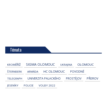
Témata
SIGMA OLOMOUC
OLOMOUC
KROMĚŘÍŽ
UKRAJINA
HC OLOMOUC
POVODNĚ
ŠTERNBERK
ARMÁDA
UNIVERZITA PALACKÉHO
PROSTĚJOV
PŘEROV
TELEGRAPH
JESENÍKY
POLICIE
VOLBY 2022