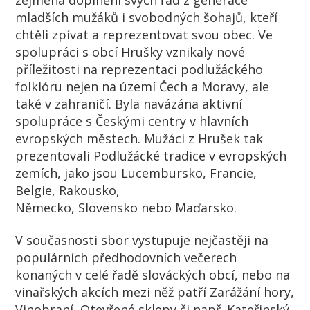
mladších mužáků i svobodných šohajů, kteří
chtěli zpívat a reprezentovat svou obec. Ve
spolupráci s obcí Hrušky vznikaly nové
příležitosti na reprezentaci podlužáckého
folklóru nejen na území Čech a Moravy, ale
také v zahraničí. Byla navázána aktivní
spolupráce s Českými centry v hlavních
evropských městech. Mužáci z Hrušek tak
prezentovali Podlužácké tradice v evropských
zemích, jako jsou Lucembursko, Francie,
Belgie, Rakousko,
Německo, Slovensko nebo Maďarsko.
V současnosti sbor vystupuje nejčastěji na
populárních předhodovních večerech
konaných v celé řadě slováckých obcí, nebo na
vinařských akcích mezi něž patří Zarážání hory,
Vinobraní, Otevřené sklepy či např. Kateřinský