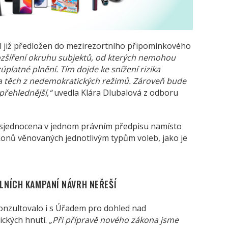
 již předložen do mezirezortního připomínkového
rozšíření okruhu subjektů, od kterých nemohou
úplatné plnění. Tím dojde ke snížení rizika
na těch z nedemokratických režimů. Zároveň bude
řehlednější,“
uvedla Klára Dlubalová z odboru
 sjednocena v jednom právním předpisu namísto
konů věnovaných jednotlivým typům voleb, jako je
LNÍCH KAMPANÍ NÁVRH NEŘEŠÍ
nzultovalo i s Úřadem pro dohled nad
ických hnutí.
„Při přípravě nového zákona jsme