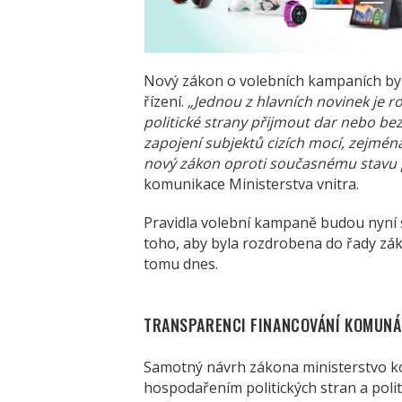
Nový zákon o volebních kampaních byl
řízení.
„Jednou z hlavních novinek je 
politické strany přijmout dar nebo bez
zapojení subjektů cizích mocí, zejmé
nový zákon oproti současnému stavu p
komunikace Ministerstva vnitra.
Pravidla volební kampaně budou nyní
toho, aby byla rozdrobena do řady zá
tomu dnes.
TRANSPARENCI FINANCOVÁNÍ KOMUNÁ
Samotný návrh zákona ministerstvo ko
hospodařením politických stran a polit