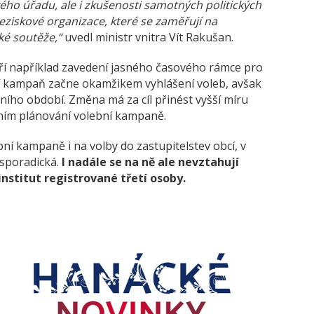
ho úřadu, ale i zkušenosti samotných politických
neziskové organizace, které se zaměřují na
ké soutěže,“
uvedl ministr vnitra Vít Rakušan.
ří například zavedení jasného časového rámce pro
í kampaň začne okamžikem vyhlášení voleb, avšak
ního období. Změna má za cíl přinést vyšší míru
nčním plánování volební kampaně.
bní kampaně i na volby do zastupitelstev obcí, v
 sporadická.
I nadále se na ně ale nevztahují
institut registrované třetí osoby.