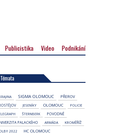
Publicistika
Video
Podnikání
Témata
SIGMA OLOMOUC
PŘEROV
KRAJINA
OLOMOUC
ROSTĚJOV
JESENÍKY
POLICIE
POVODNĚ
ELEGRAPH
ŠTERNBERK
NIVERZITA PALACKÉHO
ARMÁDA
KROMĚŘÍŽ
HC OLOMOUC
OLBY 2022