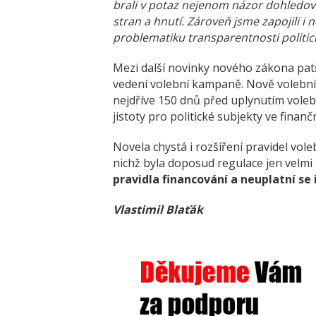
brali v potaz nejenom názor dohledové
stran a hnutí. Zároveň jsme zapojili i 
problematiku transparentnosti politic
Mezi další novinky nového zákona pat
vedení volební kampaně. Nově volebn
nejdříve 150 dnů před uplynutím voleb
jistoty pro politické subjekty ve fina
Novela chystá i rozšíření pravidel vole
nichž byla doposud regulace jen velmi
pravidla financování a neuplatní se 
Vlastimil Blaťák