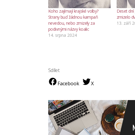
Koho zajímají krajské volby?
Deset dní
Strany buď žádnou kampaň
zmizelo d
nevedou, nebo zmizely za
13. září 
podivnými názvy koalic
14. srpna 2024
Sdílet
Facebook
X