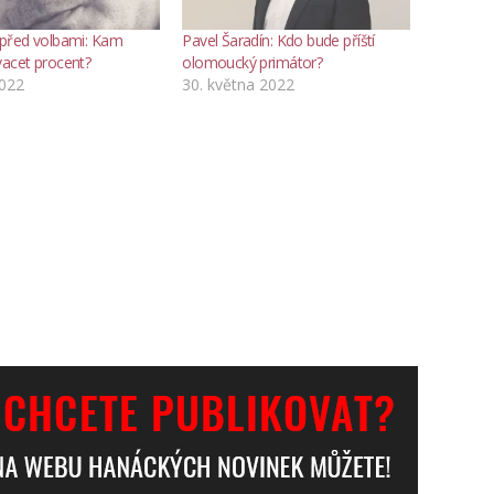
 před volbami: Kam
Pavel Šaradín: Kdo bude příští
vacet procent?
olomoucký primátor?
2022
30. května 2022