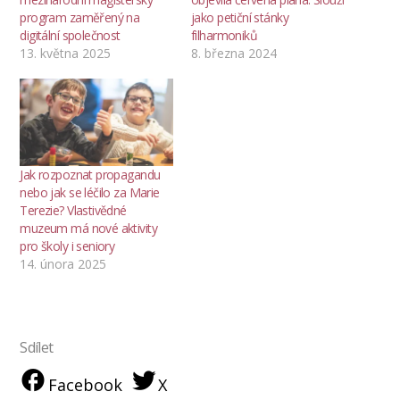
program zaměřený na
jako petiční stánky
digitální společnost
filharmoniků
13. května 2025
8. března 2024
Jak rozpoznat propagandu
nebo jak se léčilo za Marie
Terezie? Vlastivědné
muzeum má nové aktivity
pro školy i seniory
14. února 2025
Sdílet
Facebook
X