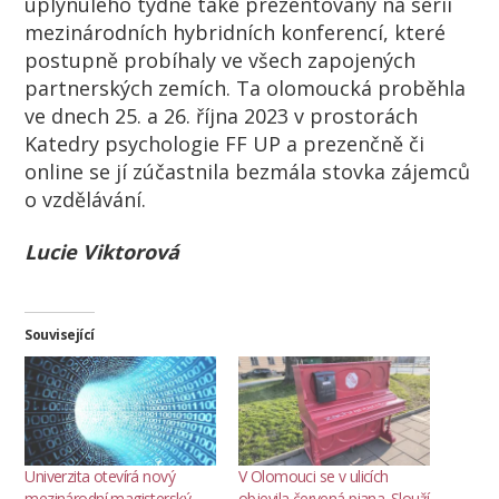
uplynulého týdne také prezentovány na sérii
mezinárodních hybridních konferencí, které
postupně probíhaly ve všech zapojených
partnerských zemích. Ta olomoucká proběhla
ve dnech 25. a 26. října 2023 v prostorách
Katedry psychologie FF UP a prezenčně či
online se jí zúčastnila bezmála stovka zájemců
o vzdělávání.
Lucie Viktorová
Související
Univerzita otevírá nový
V Olomouci se v ulicích
mezinárodní magisterský
objevila červená piana. Slouží