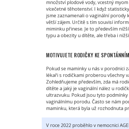
množství plodové vody, vcestný myom 
vícečetné těhotenství. I když statist
jsme zaznamenali o vaginální porody
větší zájem. Určitě s tím souvisí info
miminku přinese. Je to především nižší 
typu a obezity u dítěte, ale třeba i nižš
MOTIVUJETE RODIČKY KE SPONTÁNNÍ
Pokud se maminky u nás v porodnici zar
lékaři s rodičkami proberou všechny 
Zohledňujeme především, zda má rodič
dítěte a jaký je vaginální nález u rodi
ultrazvuku. Pokud jsou tyto podmínky
vaginálnímu porodu. Často se nám po
maminku, která byla už rozhodnuta pro
V roce 2022 proběhlo v nemocnici AGE