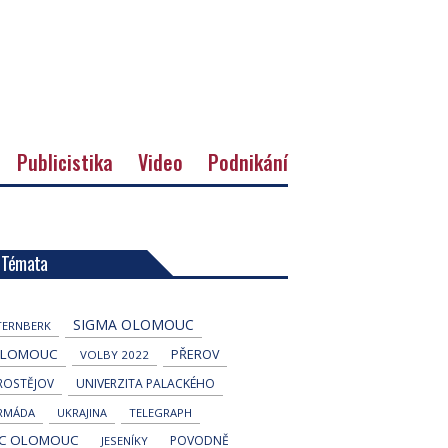
Publicistika
Video
Podnikání
Témata
SIGMA OLOMOUC
TERNBERK
LOMOUC
PŘEROV
VOLBY 2022
ROSTĚJOV
UNIVERZITA PALACKÉHO
RMÁDA
UKRAJINA
TELEGRAPH
C OLOMOUC
POVODNĚ
JESENÍKY