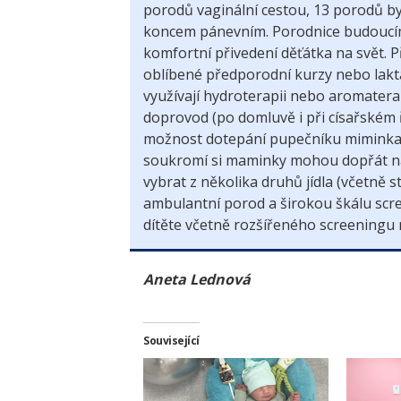
porodů vaginální cestou, 13 porodů b
koncem pánevním. Porodnice budoucím
komfortní přivedení děťátka na svět. 
oblíbené předporodní kurzy nebo lak
využívají hydroterapii nebo aromater
doprovod (po domluvě i při císařském
možnost dotepání pupečníku miminka 
soukromí si maminky mohou dopřát na
vybrat z několika druhů jídla (včetně s
ambulantní porod a širokou škálu scr
dítěte včetně rozšířeného screeningu
Aneta Lednová
Související