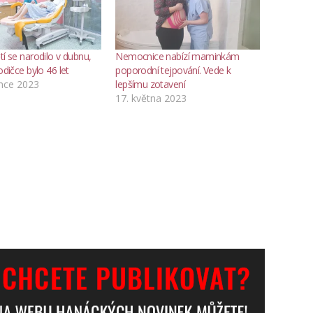
tí se narodilo v dubnu,
Nemocnice nabízí maminkám
odičce bylo 46 let
poporodní tejpování. Vede k
ence 2023
lepšímu zotavení
17. května 2023