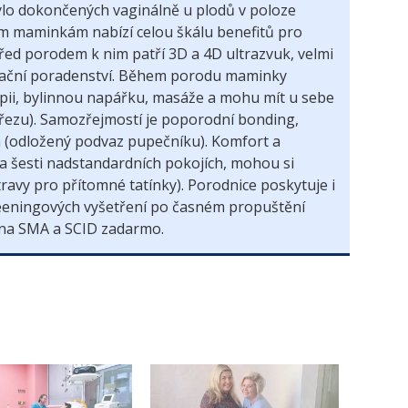
ylo dokončených vaginálně u plodů v poloze
 maminkám nabízí celou škálu benefitů pro
Před porodem k nim patří 3D a 4D ultrazvuk, velmi
tační poradenství. Během porodu maminky
apii, bylinnou napářku, masáže a mohu mít u sebe
 řezu). Samozřejmostí je poporodní bonding,
(odložený podvaz pupečníku). Komfort a
 šesti nadstandardních pokojích, mohou si
travy pro přítomné tatínky). Porodnice poskytuje i
eeningových vyšetření po časném propuštění
 na SMA a SCID zadarmo.