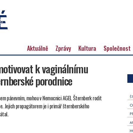
Aktuálně
Zprávy
Kultura
Společnost
otivovat k vaginálnímu
ernberské porodnice
ncem pánevním, mohou v Nemocnici AGEL Šternberk rodit
Š
te. Jejich propagátorem je i primář šternberského
O
átal.
P
A
H