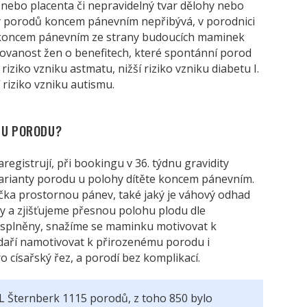
nebo placenta či nepravidelný tvar dělohy nebo
icky porodů koncem pánevním nepřibývá, v porodnici
 koncem pánevním ze strany budoucích maminek
rmovanost žen o benefitech, které spontánní porod
riziko vzniku astmatu, nižší riziko vzniku diabetu I.
í riziko vzniku autismu.
MU PORODU?
egistrují, při bookingu v 36. týdnu gravidity
varianty porodu u polohy dítěte koncem pánevním.
ka prostornou pánev, také jaký je váhový odhad
čky a zjišťujeme přesnou polohu plodu dle
 splněny, snažíme se maminku motivovat k
daří namotivovat k přirozenému porodu i
 císařský řez, a porodí bez komplikací.
L Šternberk 1115 porodů, z toho 850 bylo