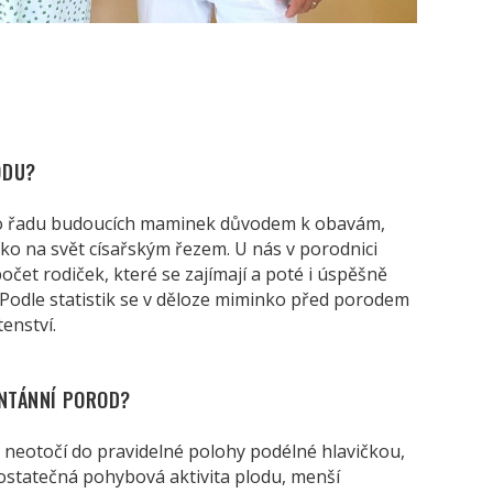
ODU?
o řadu budoucích maminek důvodem k obavám,
inko na svět císařským řezem. U nás v porodnici
čet rodiček, které se zajímají a poté i úspěšně
Podle statistik se v děloze miminko před porodem
enství.
ONTÁNNÍ POROD?
 neotočí do pravidelné polohy podélné hlavičkou,
dostatečná pohybová aktivita plodu, menší