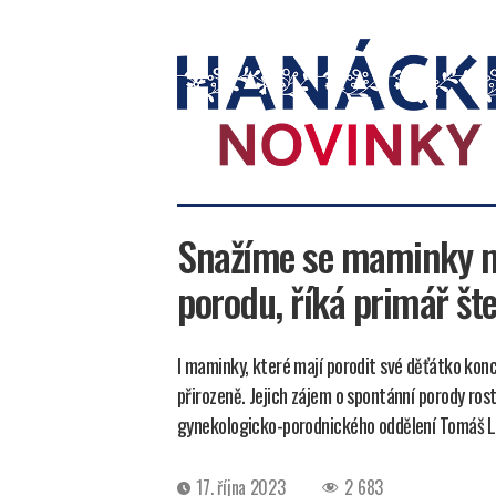
Hanácké
novinky
Snažíme se maminky m
porodu, říká primář št
I maminky, které mají porodit své děťátko ko
přirozeně. Jejich zájem o spontánní porody ros
gynekologicko-porodnického oddělení Tomáš L
Datum
17. října 2023
2 683