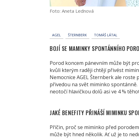
Foto: Aneta Lednová
AGEL
ŠTERNBERK
TOMÁŠ LÁTAL
BOJÍ SE MAMINKY SPONTÁNNÍHO POR
Porod koncem pánevním může být pr
kvůli kterým raději chtějí přivést mim
Nemocnice AGEL Šternberk ale roste po
přivedou na svět miminko spontánně. 
neotočí hlavičkou dolů asi ve 4 % těhot
JAKÉ BENEFITY PŘINÁŠÍ MIMINKU SP
Příčin, proč se miminko před porodem
může být hned několik. Ať už je to ne